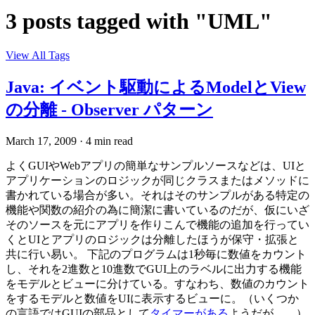
3 posts tagged with "UML"
View All Tags
Java: イベント駆動によるModelとView
の分離 - Observer パターン
March 17, 2009
·
4 min read
よくGUIやWebアプリの簡単なサンプルソースなどは、UIと
アプリケーションのロジックが同じクラスまたはメソッドに
書かれている場合が多い。それはそのサンプルがある特定の
機能や関数の紹介の為に簡潔に書いているのだが、仮にいざ
そのソースを元にアプリを作りこんで機能の追加を行ってい
くとUIとアプリのロジックは分離したほうが保守・拡張と
共に行い易い。 下記のプログラムは1秒毎に数値をカウント
し、それを2進数と10進数でGUI上のラベルに出力する機能
をモデルとビューに分けている。すなわち、数値のカウント
をするモデルと数値をUIに表示するビューに。（いくつか
の言語ではGUIの部品として
タイマーがある
ようだが。。）