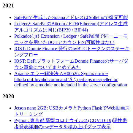
2021
SafePalで生成したSolanaアドレスはSollet.ioで復元可能
LedgerとSafePalのBitcoin / ETH(Ethereum)アドレス生成
アルゴリズムは同じ(BIP39 / BIP44)
Polkadot{.js} Extension / Ledger / SafePal間で同一ニーモ
ニックを用いたDOTアカウントの可搬性はない
IOST: Donnie Finance 発行のiwBTCトークンのステーキ
ングフロー
IOST: DeFiプラットフォームDonnie Financeのサーバダ
ウン事象についてまとめてみた
Apache エラー解決法 AH00526: Syntax error ~
httpd.conf:Invalid command 'Â ', perhaps misspelled or
defined by a module not included in the server configuration
2020
Jetson nano 2GB: USBカメラとPython FlaskでWeb動画ス
トリーミング
Python: 東京都 新型コロナウイルス(COVID-19)陽性患
者発表詳細のcsvデータを積み上げグラフ表示