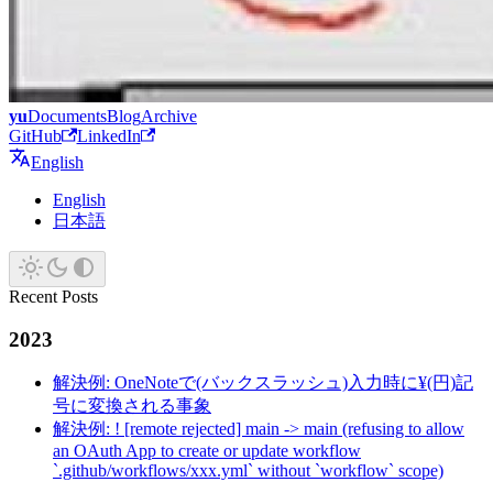
yu
Documents
Blog
Archive
GitHub
LinkedIn
English
English
日本語
Recent Posts
2023
解決例: OneNoteで(バックスラッシュ)入力時に¥(円)記
号に変換される事象
解決例: ! [remote rejected] main -> main (refusing to allow
an OAuth App to create or update workflow
`.github/workflows/xxx.yml` without `workflow` scope)