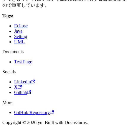
ので重宝しています。
Tags:
Eclipse
Java
Setting
UML
Documents
Test Page
Socials
Linkedin
X
Github
More
GitHub Repository
Copyright © 2026 yu. Built with Docusaurus.