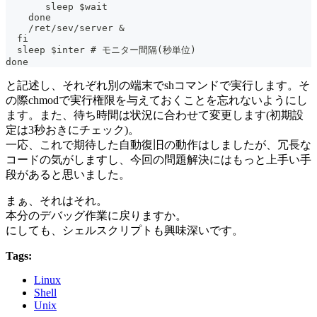
       sleep $wait
    done
    /ret/sev/server &
  fi
  sleep $inter # モニター間隔(秒単位)
done
と記述し、それぞれ別の端末でshコマンドで実行します。そ
の際chmodで実行権限を与えておくことを忘れないようにし
ます。また、待ち時間は状況に合わせて変更します(初期設
定は3秒おきにチェック)。
一応、これで期待した自動復旧の動作はしましたが、冗長な
コードの気がしますし、今回の問題解決にはもっと上手い手
段があると思いました。
まぁ、それはそれ。
本分のデバッグ作業に戻りますか。
にしても、シェルスクリプトも興味深いです。
Tags:
Linux
Shell
Unix