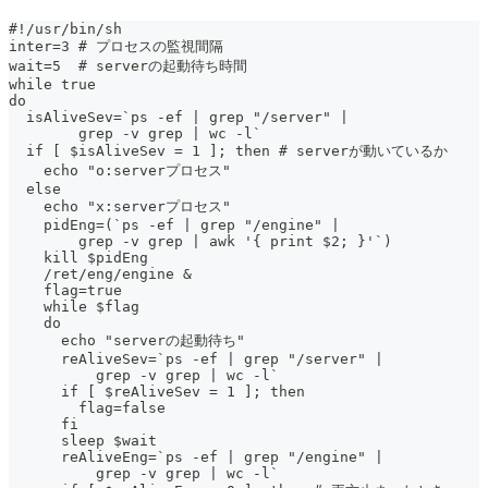
#!/usr/bin/sh
inter=3 # プロセスの監視間隔
wait=5  # serverの起動待ち時間
while true
do
  isAliveSev=`ps -ef | grep "/server" |
        grep -v grep | wc -l`
  if [ $isAliveSev = 1 ]; then # serverが動いているか
    echo "o:serverプロセス"
  else
    echo "x:serverプロセス"
    pidEng=(`ps -ef | grep "/engine" |
        grep -v grep | awk '{ print $2; }'`)
    kill $pidEng
    /ret/eng/engine &
    flag=true
    while $flag
    do
      echo "serverの起動待ち"
      reAliveSev=`ps -ef | grep "/server" |
          grep -v grep | wc -l`
      if [ $reAliveSev = 1 ]; then
        flag=false
      fi
      sleep $wait
      reAliveEng=`ps -ef | grep "/engine" |
          grep -v grep | wc -l`