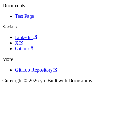
Documents
Test Page
Socials
Linkedin
X
Github
More
GitHub Repository
Copyright © 2026 yu. Built with Docusaurus.