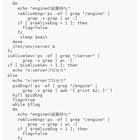
    do
      echo "engineの起動待ち"
      reAliveEng=`ps -ef | grep "/engine" |
          grep -v grep | wc -l`
      if [ $reAliveEng = 1 ]; then
        flag=false
      fi
       sleep $wait
    done
    /ret/sev/server &
  fi
  isAliveSev=`ps -ef | grep "/server" |
        grep -v grep | wc -l`
  if [ $isAliveSev = 1 ]; then
    echo "o:serverプロセス"
  else
    echo "x:serverプロセス"
    pidEng=(`ps -ef | grep "/engine" |
        grep -v grep | awk '{ print $2; }'`)
    kill $pidEng
    flag=true
    while $flag
    do
      echo "engineの起動待ち"
      reAliveEng=`ps -ef | grep "/engine" |
          grep -v grep | wc -l`
      if [ $reAliveEng = 1 ]; then
        flag=false
      fi