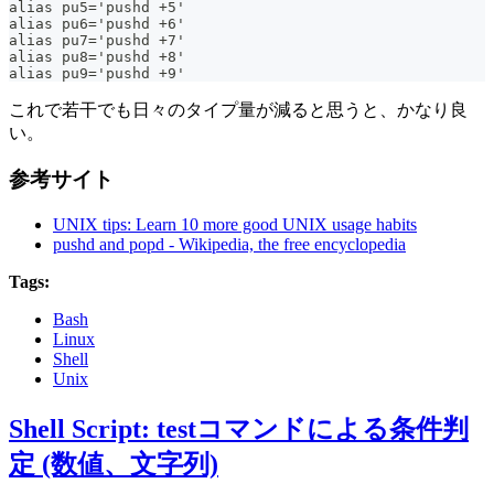
alias pu5='pushd +5'
alias pu6='pushd +6'
alias pu7='pushd +7'
alias pu8='pushd +8'
alias pu9='pushd +9'
これで若干でも日々のタイプ量が減ると思うと、かなり良
い。
参考サイト
UNIX tips: Learn 10 more good UNIX usage habits
pushd and popd - Wikipedia, the free encyclopedia
Tags:
Bash
Linux
Shell
Unix
Shell Script: testコマンドによる条件判
定 (数値、文字列)