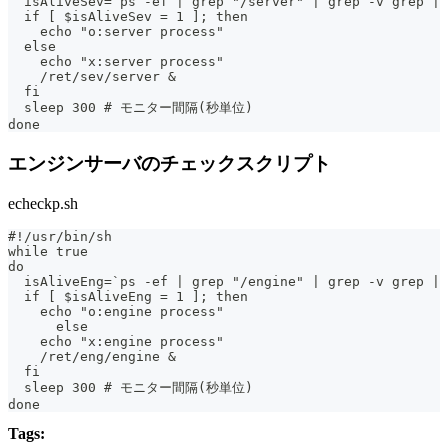
  isAliveSev=`ps -ef | grep "/server" | grep -v grep | 
  if [ $isAliveSev = 1 ]; then
    echo "o:server process"
  else
    echo "x:server process"
    /ret/sev/server &
  fi
  sleep 300 # モニター間隔(秒単位)
done
エンジンサーバのチェックスクリプト
echeckp.sh
#!/usr/bin/sh
while true
do
  isAliveEng=`ps -ef | grep "/engine" | grep -v grep | 
  if [ $isAliveEng = 1 ]; then
    echo "o:engine process"
      else
    echo "x:engine process"
    /ret/eng/engine &
  fi
  sleep 300 # モニター間隔(秒単位)
done
Tags: