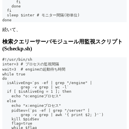
      fi
    done
  fi
  sleep $inter # モニター間隔(秒単位)
done
続いて、
検索クエリーサーバモジュール用監視スクリプト
(Scheckp.sh)
#!/usr/bin/sh
inter=3 # プロセスの監視間隔
wait=3  # engineの起動待ち時間
while true
do
  isAliveEng=`ps -ef | grep "/engine" |
        grep -v grep | wc -l`
  if [ $isAliveEng = 1 ]; then
    echo "o:engineプロセス"
  else
    echo "x:engineプロセス"
    pidSev=(`ps -ef | grep "/server" |
        grep -v grep | awk '{ print $2; }'`)
    kill $pidSev
    flag=true
    while $flag