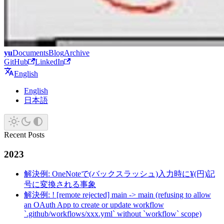
yu
Documents
Blog
Archive
GitHub
LinkedIn
English
English
日本語
Recent Posts
2023
解決例: OneNoteで(バックスラッシュ)入力時に¥(円)記
号に変換される事象
解決例: ! [remote rejected] main -> main (refusing to allow
an OAuth App to create or update workflow
`.github/workflows/xxx.yml` without `workflow` scope)