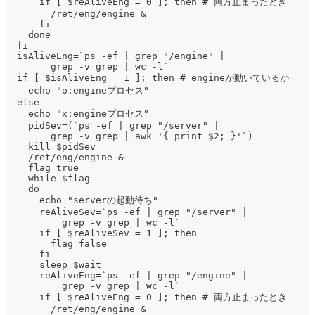
      if [ $reAliveEng = 0 ]; then # 両方止まったとき
        /ret/eng/engine &
      fi
    done
  fi
  isAliveEng=`ps -ef | grep "/engine" |
        grep -v grep | wc -l`
  if [ $isAliveEng = 1 ]; then # engineが動いているか
    echo "o:engineプロセス"
  else
    echo "x:engineプロセス"
    pidSev=(`ps -ef | grep "/server" |
        grep -v grep | awk '{ print $2; }'`)
    kill $pidSev
    /ret/eng/engine &
    flag=true
    while $flag
    do
      echo "serverの起動待ち"
      reAliveSev=`ps -ef | grep "/server" |
          grep -v grep | wc -l`
      if [ $reAliveSev = 1 ]; then
        flag=false
      fi
      sleep $wait
      reAliveEng=`ps -ef | grep "/engine" |
          grep -v grep | wc -l`
      if [ $reAliveEng = 0 ]; then # 両方止まったとき
        /ret/eng/engine &