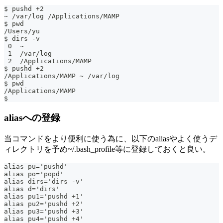
$ pushd +2
~ /var/log /Applications/MAMP
$ pwd
/Users/yu
$ dirs -v
 0  ~
 1  /var/log
 2  /Applications/MAMP
$ pushd +2
/Applications/MAMP ~ /var/log
$ pwd
/Applications/MAMP
$
aliasへの登録
当コマンドをより便利に使う為に、以下のaliasやよく使うデ
ィレクトリを予め~/.bash_profile等に登録しておくと良い。
alias pu='pushd'
alias po='popd'
alias dirs='dirs -v'
alias d='dirs'
alias pu1='pushd +1'
alias pu2='pushd +2'
alias pu3='pushd +3'
alias pu4='pushd +4'