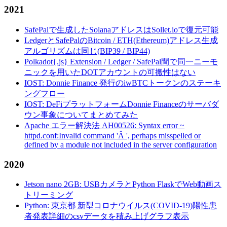
2021
SafePalで生成したSolanaアドレスはSollet.ioで復元可能
LedgerとSafePalのBitcoin / ETH(Ethereum)アドレス生成
アルゴリズムは同じ(BIP39 / BIP44)
Polkadot{.js} Extension / Ledger / SafePal間で同一ニーモ
ニックを用いたDOTアカウントの可搬性はない
IOST: Donnie Finance 発行のiwBTCトークンのステーキ
ングフロー
IOST: DeFiプラットフォームDonnie Financeのサーバダ
ウン事象についてまとめてみた
Apache エラー解決法 AH00526: Syntax error ~
httpd.conf:Invalid command 'Â ', perhaps misspelled or
defined by a module not included in the server configuration
2020
Jetson nano 2GB: USBカメラとPython FlaskでWeb動画ス
トリーミング
Python: 東京都 新型コロナウイルス(COVID-19)陽性患
者発表詳細のcsvデータを積み上げグラフ表示