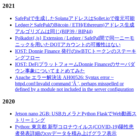
2021
SafePalで生成したSolanaアドレスはSollet.ioで復元可能
LedgerとSafePalのBitcoin / ETH(Ethereum)アドレス生成
アルゴリズムは同じ(BIP39 / BIP44)
Polkadot{.js} Extension / Ledger / SafePal間で同一ニーモ
ニックを用いたDOTアカウントの可搬性はない
IOST: Donnie Finance 発行のiwBTCトークンのステーキ
ングフロー
IOST: DeFiプラットフォームDonnie Financeのサーバダ
ウン事象についてまとめてみた
Apache エラー解決法 AH00526: Syntax error ~
httpd.conf:Invalid command 'Â ', perhaps misspelled or
defined by a module not included in the server configuration
2020
Jetson nano 2GB: USBカメラとPython FlaskでWeb動画ス
トリーミング
Python: 東京都 新型コロナウイルス(COVID-19)陽性患
者発表詳細のcsvデータを積み上げグラフ表示