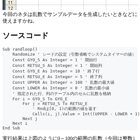
今回のネタは乱数でサンプルデータを生成したいときなどに
使えますかね。
ソースコード
Sub randloop()
    Randomize ' シードの設定（引数省略でシステムタイマーの値）
    Const GYO_S As Integer = 1 ' 開始行
    Const RETSU_S As Integer = 1 ' 開始列
    Const GYO_E As Integer = 10 ' 終了行
    Const RETSU_E As Integer = 5 ' 終了列
    Const UPPER As Integer = 100 ' 乱数の最大値
    Const LOWER As Integer = 0 ' 乱数の最小値
    ' 指定された行、列のテーブル内のセルに乱数を格納
    For i = GYO_S To GYO_E
        For j = RETSU_S To RETSU_E
            ' Rndは[0, 1)の範囲の値を返す
            Cells(i, j).Value = Int((UPPER - LOWER + 1)
        Next j
    Next i
End Sub
実行結果は上図のように0～100の範囲の乱数（今回は整数）