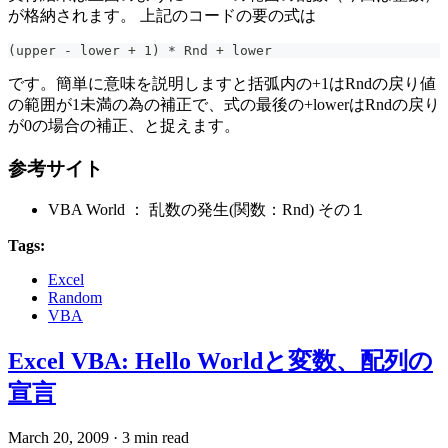
が格納されます。 上記のコードの要の式は
(upper - lower + 1) * Rnd + lower
です。簡単に意味を説明しますと括弧内の+1はRndの戻り値
の範囲が1未満の為の補正で、式の最後の+lowerはRndの戻り
が0の場合の補正、と捉えます。
参考サイト
VBA World ： 乱数の発生(関数：Rnd) その１
Tags:
Excel
Random
VBA
Excel VBA: Hello Worldと変数、配列の
宣言
March 20, 2009
·
3 min read