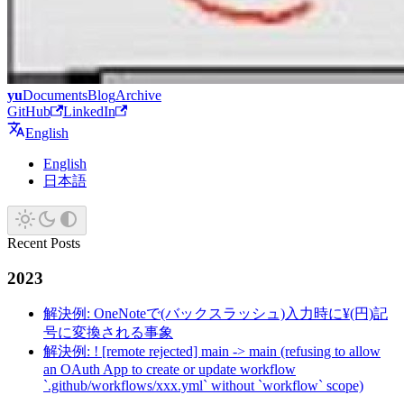
yu
Documents
Blog
Archive
GitHub
LinkedIn
English
English
日本語
Recent Posts
2023
解決例: OneNoteで(バックスラッシュ)入力時に¥(円)記
号に変換される事象
解決例: ! [remote rejected] main -> main (refusing to allow
an OAuth App to create or update workflow
`.github/workflows/xxx.yml` without `workflow` scope)