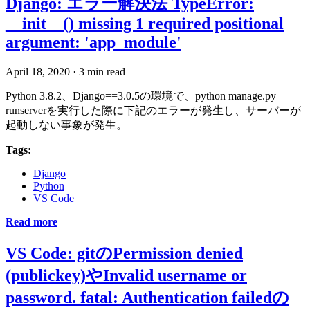
Django: エラー解決法 TypeError:
__init__() missing 1 required positional
argument: 'app_module'
April 18, 2020
·
3 min read
Python 3.8.2、Django==3.0.5の環境で、python manage.py
runserverを実行した際に下記のエラーが発生し、サーバーが
起動しない事象が発生。
Tags:
Django
Python
VS Code
Read more
VS Code: gitのPermission denied
(publickey)やInvalid username or
password. fatal: Authentication failedの