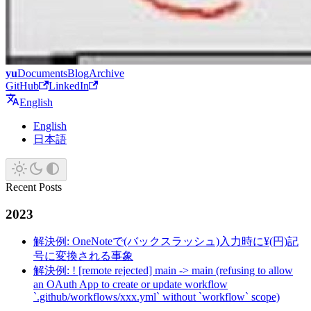
yu
Documents
Blog
Archive
GitHub
LinkedIn
English
English
日本語
Recent Posts
2023
解決例: OneNoteで(バックスラッシュ)入力時に¥(円)記
号に変換される事象
解決例: ! [remote rejected] main -> main (refusing to allow
an OAuth App to create or update workflow
`.github/workflows/xxx.yml` without `workflow` scope)