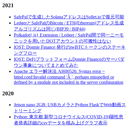
2021
SafePalで生成したSolanaアドレスはSollet.ioで復元可能
LedgerとSafePalのBitcoin / ETH(Ethereum)アドレス生成
アルゴリズムは同じ(BIP39 / BIP44)
Polkadot{.js} Extension / Ledger / SafePal間で同一ニーモ
ニックを用いたDOTアカウントの可搬性はない
IOST: Donnie Finance 発行のiwBTCトークンのステーキ
ングフロー
IOST: DeFiプラットフォームDonnie Financeのサーバダ
ウン事象についてまとめてみた
Apache エラー解決法 AH00526: Syntax error ~
httpd.conf:Invalid command 'Â ', perhaps misspelled or
defined by a module not included in the server configuration
2020
Jetson nano 2GB: USBカメラとPython FlaskでWeb動画ス
トリーミング
Python: 東京都 新型コロナウイルス(COVID-19)陽性患
者発表詳細のcsvデータを積み上げグラフ表示