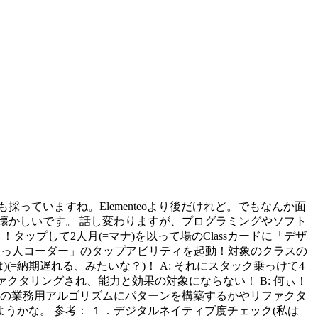
も採っていますね。Elementeoより後だけれど。でもなんか面
懐かしいです。 話し変わりますが、プログラミングやソフト
タップして2人月(=マナ)を以って場のClassカードに「デザ
闇の自称助っ人コーダー」のタップアビリティを起動！対象のクラスの
納期遅れる、みたいな？)！ A: それにスタック乗っけて4
ァクタリングされ、能力と効果の対象にならない！ B: 何ぃ！
どの業務用アルゴリズムにパターンを構築するかやリファクタ
うかな。 参考： １．デジタルネイティブ度チェック(私は