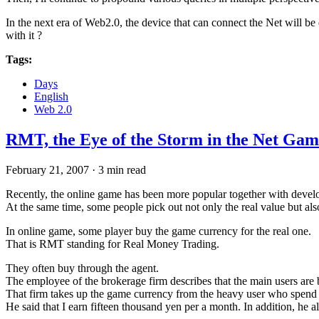
In the next era of Web2.0, the device that can connect the Net will be
with it ?
Tags:
Days
English
Web 2.0
RMT, the Eye of the Storm in the Net Gam
February 21, 2007
·
3 min read
Recently, the online game has been more popular together with devel
At the same time, some people pick out not only the real value but also
In online game, some player buy the game currency for the real one.
That is RMT standing for Real Money Trading.
They often buy through the agent.
The employee of the brokerage firm describes that the main users ar
That firm takes up the game currency from the heavy user who spend 
He said that I earn fifteen thousand yen per a month. In addition, he a