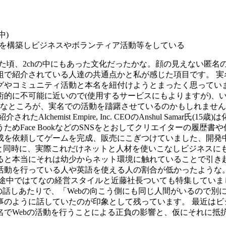
中)
クを構築しビジネスやボランティア活動等をしている
った頃、2chの中にもあった文化だったかな。顔の見えない匿
組で紹介されている人達の共通点かと私が感じた項目です。 
グやコミュニティ活動と本名を紐付けようとまったく思ってい
術的に不可能に近いので(使用するサービスにもよりますが)、
逆なところが、実名での活動を躊躇させているのかもしれませ
chemist Empire, Inc. CEOのAnshul Sama
めFace BookなどのSNSをとおしてクリエイターの履歴
成を依頼してゲームを完成、販売にこぎつけていました、開発
たと同時に、実際これだけネットと人材を使いこなしビジネスに
ると本当にそれは幼少からネット環境に触れていることで引き
活動を行っている人や英語を使える人の割合が低かったような
の途中ではてなの経営スタイルと近藤社長ついても特集していま
の話しあたりで、「Webの向こう側にも同じ人間がいるので別
ように話していたのが印象として残っています。 最近はビジネス型
名でWebの活動を行うことによる正負の影響と、仮にそれに抵