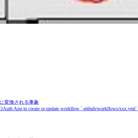
記号に変換される事象
 OAuth App to create or update workflow `.github/workflows/xxx.yml`