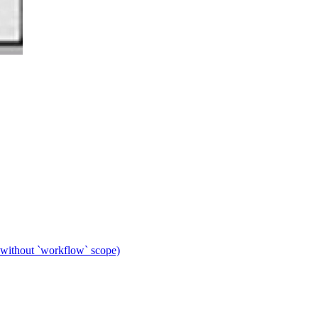
 without `workflow` scope)