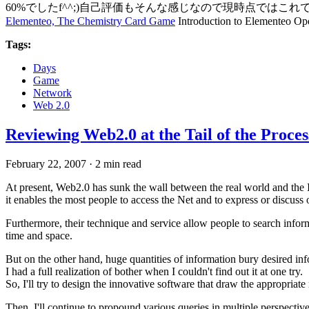
60%でしたf^^;)自己評価もそんな感じなので現時点ではこ
Elementeo, The Chemistry Card Game
Introduction to Elementeo O
Tags:
Days
Game
Network
Web 2.0
Reviewing Web2.0 at the Tail of the Proces
February 22, 2007
·
2 min read
At present, Web2.0 has sunk the wall between the real world and the 
it enables the most people to access the Net and to express or discu
Furthermore, their technique and service allow people to search info
time and space.
But on the other hand, huge quantities of information bury desired in
I had a full realization of bother when I couldn't find out it at one try.
So, I'll try to design the innovative software that draw the appropriate
Then, I'll continue to propound various queries in multiple perspective 