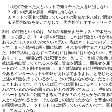
現実で会った人とネットで知り合った人を区別しない
相手の所属や肩書、年齢に拘らない
ネットで実名で活動している(その割合が多い感じ?調査
分野別SNSを使いこなして、国内外問わずネットワー
2番目の特徴というのは、Webの情報がまだテキスト主体だ
要、って感じで。3，4っ目の特徴は、これは特徴というか番
あり未だリスクの方が大きいと思い、私はネット上でのブロ
ってしまった情報は瞬く間に拡散しそれを管理することは技
た、HNで活動しなおすってわけには簡単にはいかない不可
ありますし。極端な例では犯罪とか。 対して、番組で最初に紹介されたAl
彼は最初出資してくれる人を探し資金を調達し、開発者を雇うた
ードのイラスト制作を依頼し、また雑誌編集者に説明書の作
今あるインターネットやSNSがあればできるよね、と感じ
上述の特徴を持っているからこその行動力なのかな。だとす
こともあります。そういえば日本では実名によるネットでの
われているのか等の周りの反応も今度調べてみよう。 番組
イベートをWebに公開できるんですか？のくだんかその前後
人とつながれるとか、そんな感じの話だったかな）と普通の事の
の環境や企業データもろもろに対応していくみたいです。実
直してみようかな。