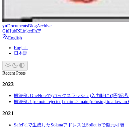
yu
Documents
Blog
Archive
GitHub
LinkedIn
English
English
日本語
Recent Posts
2023
解決例: OneNoteで(バックスラッシュ)入力時に¥(円)
解決例: ! [remote rejected] main -> main (refusing to allow an
2021
SafePalで生成したSolanaアドレスはSollet.ioで復元可能