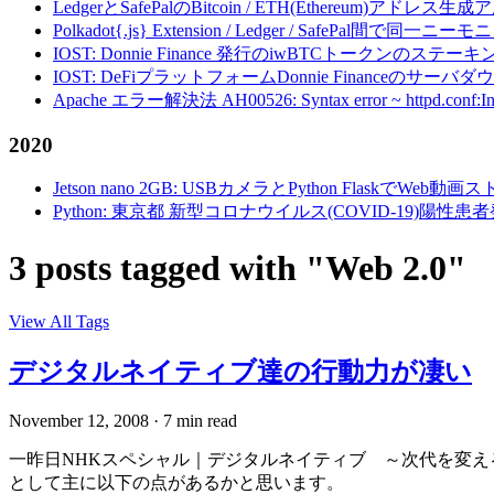
LedgerとSafePalのBitcoin / ETH(Ethereum)アドレス生
Polkadot{.js} Extension / Ledger / Safe
IOST: Donnie Finance 発行のiwBTCトークンのステ
IOST: DeFiプラットフォームDonnie Financeの
Apache エラー解決法 AH00526: Syntax error ~ httpd.conf:Invalid c
2020
Jetson nano 2GB: USBカメラとPython FlaskでWeb
Python: 東京都 新型コロナウイルス(COVID-19)
3 posts tagged with "Web 2.0"
View All Tags
デジタルネイティブ達の行動力が凄い
November 12, 2008
·
7 min read
一昨日NHKスペシャル｜デジタルネイティブ ～次代を変
として主に以下の点があるかと思います。