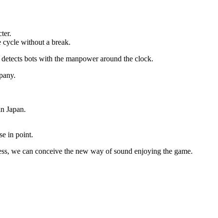
ter.
e cycle without a break.
d detects bots with the manpower around the clock.
mpany.
in Japan.
se in point.
usiness, we can conceive the new way of sound enjoying the game.