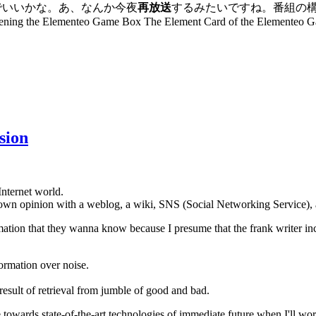
れでいいかな。あ、なんか今夜
再放送
するみたいですね。番組の構
pening the Elementeo Game Box The Element Card of the Elementeo 
sion
Internet world.
ss own opinion with a weblog, a wiki, SNS (Social Networking Service)
rmation that they wanna know because I presume that the frank writer 
formation over noise.
 result of retrieval from jumble of good and bad.
towards state-of-the-art technologies of immediate future when I'll work 