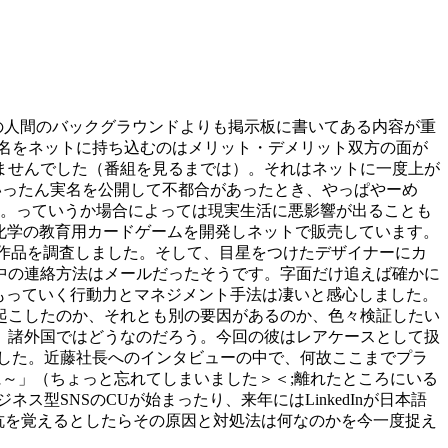
名の人間のバックグラウンドよりも掲示板に書いてある内容が重
実名をネットに持ち込むのはメリット・デメリット双方の面が
ませんでした（番組を見るまでは）。それはネットに一度上が
いったん実名を公開して不都合があったとき、やっぱやーめ
ん。っていうか場合によっては現実生活に悪影響が出ることも
r氏(15歳)は化学の教育用カードゲームを開発しネットで販売しています。
書や作品を調査しました。そして、目星をつけたデザイナーにカ
中の連絡方法はメールだったそうです。字面だけ追えば確かに
もっていく行動力とマネジメント手法は凄いと感心しました。
起こしたのか、それとも別の要因があるのか、色々検証したい
。諸外国ではどうなのだろう。今回の彼はレアケースとして扱
した。近藤社長へのインタビューの中で、何故ここまでプラ
に～」（ちょっと忘れてしまいました＞＜;離れたところにいる
SNSのCUが始まったり、来年にはLinkedInが日本語
抗を覚えるとしたらその原因と対処法は何なのかを今一度捉え