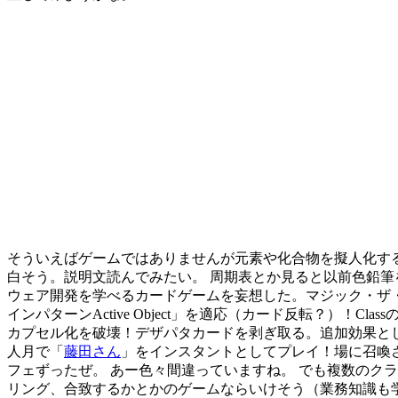
そういえばゲームではありませんが元素や化合物を擬人化す
白そう。説明文読んでみたい。 周期表とか見ると以前色鉛筆
ウェア開発を学べるカードゲームを妄想した。マジック・ザ・ギャ
インパターンActive Object」を適応（カード反転？）！
カプセル化を破壊！デザパタカードを剥ぎ取る。追加効果として
人月で「
藤田さん
」をインスタントとしてプレイ！場に召喚さ
フェずったぜ。 あー色々間違っていますね。 でも複数のク
リング、合致するかとかのゲームならいけそう（業務知識も学