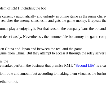
.
roblem of RMT including the bot.
e currency automatically and unfairly in online game as the game charac
 searches the enemy, smashes it, and gets the game money. it repeats th
human player enjoying it. For that reason, the company bans the bot an
 can detect easily. Nevertheless, the innumerable bot annoy the game co
een China and Japan and between the real and the game.
me from China. But they attempt to access it through the relay server 
, the
 market perform the business that premise RMT. "
Second Life
" is a ca
tribution route and amount but according to making them visual as the b
ether or not.