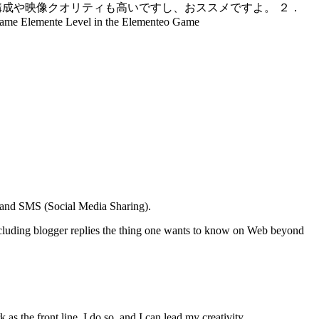
成や映像クオリティも高いですし、おススメですよ。 ２．
Game Elemente Level in the Elementeo Game
, and SMS (Social Media Sharing).
including blogger replies the thing one wants to know on Web beyond
as the front line. I do so, and I can lead my creativity.