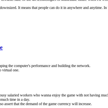
 downsized. It means that people can do it in anywhere and anytime. In t
e
oping the computer's performance and building the network.
 virtual one.
e busy salaried workers who wanna enjoy the game with not having muc
much time in a day.
lso assert that the demand of the game currency will increase.