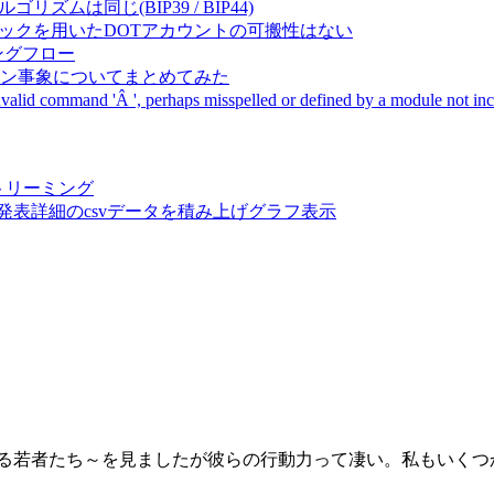
成アルゴリズムは同じ(BIP39 / BIP44)
Pal間で同一ニーモニックを用いたDOTアカウントの可搬性はない
ーキングフロー
サーバダウン事象についてまとめてみた
ommand 'Â ', perhaps misspelled or defined by a module not includ
動画ストリーミング
陽性患者発表詳細のcsvデータを積み上げグラフ表示
える若者たち～を見ましたが彼らの行動力って凄い。私もいくつ