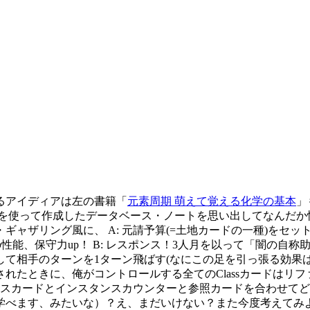
るアイディアは左の書籍「
元素周期 萌えて覚える化学の基本
」
を使って作成したデータベース・ノートを思い出してなんだか
ザリング風に、 A: 元請予算(=土地カードの一種)をセット！
Classの性能、保守力up！ B: レスポンス！3人月を以って「
相手のターンを1ターン飛ばす(なにこの足を引っ張る効果は)(=
れたときに、俺がコントロールする全てのClassカードはリフ
ラスカードとインスタンスカウンターと参照カードを合わせて
べます、みたいな）？え、まだいけない？また今度考えてみよ