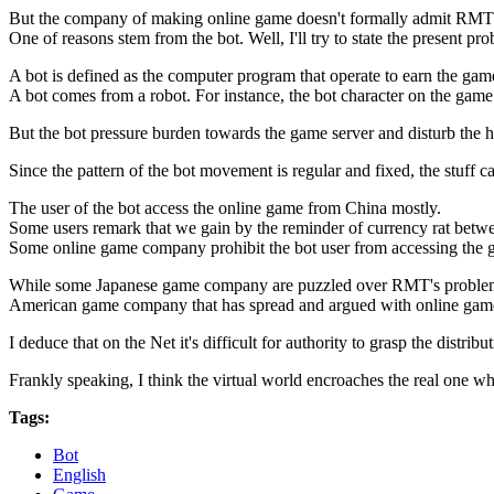
But the company of making online game doesn't formally admit RMT
One of reasons stem from the bot. Well, I'll try to state the present p
A bot is defined as the computer program that operate to earn the gam
A bot comes from a robot. For instance, the bot character on the game
But the bot pressure burden towards the game server and disturb the 
Since the pattern of the bot movement is regular and fixed, the stuff
The user of the bot access the online game from China mostly.
Some users remark that we gain by the reminder of currency rat betw
Some online game company prohibit the bot user from accessing the ga
While some Japanese game company are puzzled over RMT's problem
American game company that has spread and argued with online game
I deduce that on the Net it's difficult for authority to grasp the dis
Frankly speaking, I think the virtual world encroaches the real one wh
Tags:
Bot
English