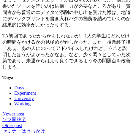
書いたソースを読むのは結構ー力が必要なところがあり、質
問者から普通のエディタで添削の申し出を受けた際は、地道
にデバックプリントを書き入れバグの箇所を詰めていくのが
結果的に効率がよかったりする。
TA初回であったからかもしれないが、1人の学生にどれだけ
の時間をかけるかの見極めが難しかった。また、授業終了後
「あぁ、あの人に○○ってアドバイスしたけれど、△△と説
明したほうがよかったかなぁ」など、少々悶々としていた次
第であり、来週からはより良くできるよう今の問題点を改善
しよう。
Tags:
Days
Experiment
University
Working
Newer post
ソフ開終了
Older post
セミナーはきっかけ