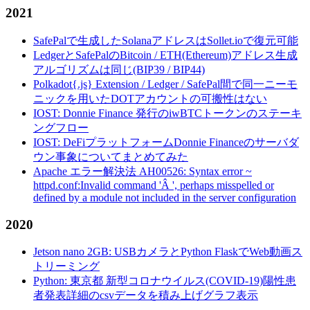
2021
SafePalで生成したSolanaアドレスはSollet.ioで復元可能
LedgerとSafePalのBitcoin / ETH(Ethereum)アドレス生成
アルゴリズムは同じ(BIP39 / BIP44)
Polkadot{.js} Extension / Ledger / SafePal間で同一ニーモ
ニックを用いたDOTアカウントの可搬性はない
IOST: Donnie Finance 発行のiwBTCトークンのステーキ
ングフロー
IOST: DeFiプラットフォームDonnie Financeのサーバダ
ウン事象についてまとめてみた
Apache エラー解決法 AH00526: Syntax error ~
httpd.conf:Invalid command 'Â ', perhaps misspelled or
defined by a module not included in the server configuration
2020
Jetson nano 2GB: USBカメラとPython FlaskでWeb動画ス
トリーミング
Python: 東京都 新型コロナウイルス(COVID-19)陽性患
者発表詳細のcsvデータを積み上げグラフ表示