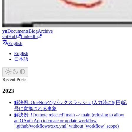
yu
Documents
Blog
Archive
GitHub
LinkedIn
English
English
日本語
Recent Posts
2023
解決例: OneNoteで(バックスラッシュ)入力時に¥(円)記
号に変換される事象
解決例: ! [remote rejected] main -> main (refusing to allow
an OAuth App to create or update workflow
`.github/workflows/xxx.yml` without `workflow` scope)