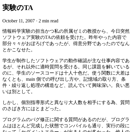
実験のTA
October 11, 2007
·
2 min read
情報科学実験の担当かつ私の所属ゼミの教授から、今日突然
ソフトウェア実験のTAの依頼を受けた。昨年やった内容で
部分々々がおぼろげであったが、得意分野であったのでなん
とかこなせた。
学生が制作したソフトウェアの動作確認が主な仕事内容であ
るが、それ以外に適時質問を受ける。同じ課題を解いている
のに、学生のソースコードは十人十色だ。使う関数に大差は
なくとも、main 側での呼び出し方や、記憶域の取り方、条
件・繰り返し処理の構造など、読んでいて興味深い。良い悪
いは別として。
しかし、個別指導形式と異なり大人数を相手にする為、質問
のさばき方にはとまどった。
プログラムのバグ修正に関する質問があるのだが、プログラ
ムはほとんど完成した状態でコンパイルも通り、実行の段に
なって「セグメントエラー」が出るものが多かった。他人の