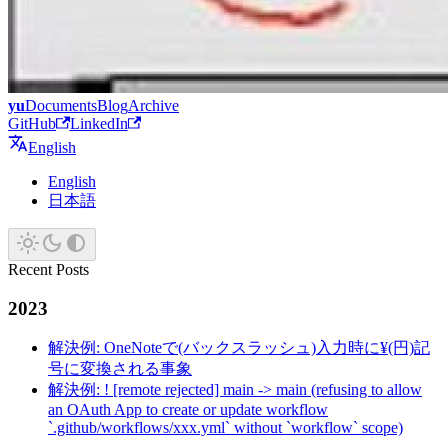
yu
Documents
Blog
Archive
GitHub
LinkedIn
English
English
日本語
Recent Posts
2023
解決例: OneNoteで(バックスラッシュ)入力時に¥(円)記
号に変換される事象
解決例: ! [remote rejected] main -> main (refusing to allow
an OAuth App to create or update workflow
`.github/workflows/xxx.yml` without `workflow` scope)