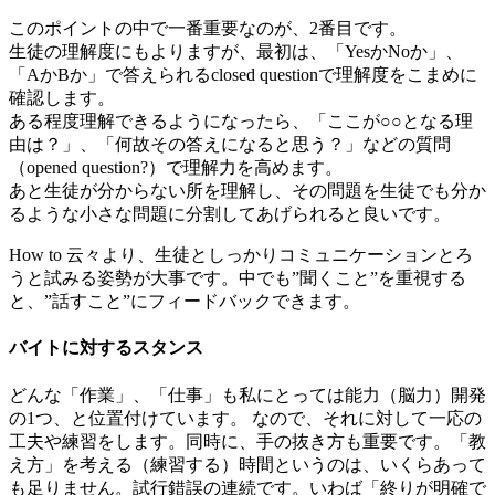
このポイントの中で一番重要なのが、2番目です。
生徒の理解度にもよりますが、最初は、「YesかNoか」、
「AかBか」で答えられるclosed questionで理解度をこまめに
確認します。
ある程度理解できるようになったら、「ここが○○となる理
由は？」、「何故その答えになると思う？」などの質問
（opened question?）で理解力を高めます。
あと生徒が分からない所を理解し、その問題を生徒でも分か
るような小さな問題に分割してあげられると良いです。
How to 云々より、生徒としっかりコミュニケーションとろ
うと試みる姿勢が大事です。中でも”聞くこと”を重視する
と、”話すこと”にフィードバックできます。
バイトに対するスタンス
どんな「作業」、「仕事」も私にとっては能力（脳力）開発
の1つ、と位置付けています。 なので、それに対して一応の
工夫や練習をします。同時に、手の抜き方も重要です。「教
え方」を考える（練習する）時間というのは、いくらあって
も足りません。試行錯誤の連続です。いわば「終りが明確で