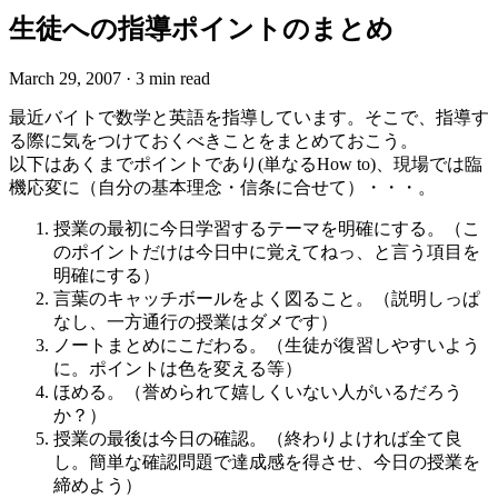
生徒への指導ポイントのまとめ
March 29, 2007
·
3 min read
最近バイトで数学と英語を指導しています。そこで、指導す
る際に気をつけておくべきことをまとめておこう。
以下はあくまでポイントであり(単なるHow to)、現場では臨
機応変に（自分の基本理念・信条に合せて）・・・。
授業の最初に今日学習するテーマを明確にする。（こ
のポイントだけは今日中に覚えてねっ、と言う項目を
明確にする）
言葉のキャッチボールをよく図ること。（説明しっぱ
なし、一方通行の授業はダメです）
ノートまとめにこだわる。（生徒が復習しやすいよう
に。ポイントは色を変える等）
ほめる。（誉められて嬉しくいない人がいるだろう
か？）
授業の最後は今日の確認。（終わりよければ全て良
し。簡単な確認問題で達成感を得させ、今日の授業を
締めよう）