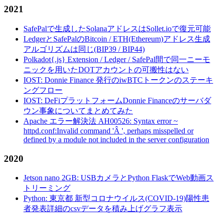
2021
SafePalで生成したSolanaアドレスはSollet.ioで復元可能
LedgerとSafePalのBitcoin / ETH(Ethereum)アドレス生成
アルゴリズムは同じ(BIP39 / BIP44)
Polkadot{.js} Extension / Ledger / SafePal間で同一ニーモ
ニックを用いたDOTアカウントの可搬性はない
IOST: Donnie Finance 発行のiwBTCトークンのステーキ
ングフロー
IOST: DeFiプラットフォームDonnie Financeのサーバダ
ウン事象についてまとめてみた
Apache エラー解決法 AH00526: Syntax error ~
httpd.conf:Invalid command 'Â ', perhaps misspelled or
defined by a module not included in the server configuration
2020
Jetson nano 2GB: USBカメラとPython FlaskでWeb動画ス
トリーミング
Python: 東京都 新型コロナウイルス(COVID-19)陽性患
者発表詳細のcsvデータを積み上げグラフ表示