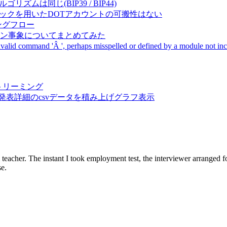
成アルゴリズムは同じ(BIP39 / BIP44)
Pal間で同一ニーモニックを用いたDOTアカウントの可搬性はない
ーキングフロー
サーバダウン事象についてまとめてみた
ommand 'Â ', perhaps misspelled or defined by a module not includ
動画ストリーミング
陽性患者発表詳細のcsvデータを積み上げグラフ表示
teacher. The instant I took employment test, the interviewer arranged fo
se.