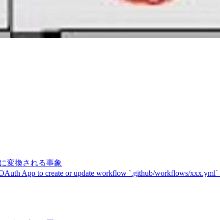
記号に変換される事象
 OAuth App to create or update workflow `.github/workflows/xxx.yml`