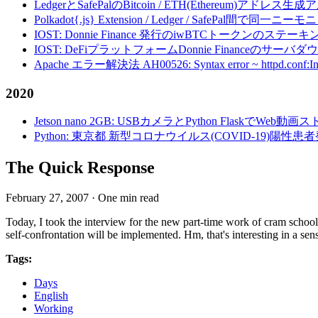
LedgerとSafePalのBitcoin / ETH(Ethereum)アドレス生
Polkadot{.js} Extension / Ledger / Safe
IOST: Donnie Finance 発行のiwBTCトークンのステ
IOST: DeFiプラットフォームDonnie Financeの
Apache エラー解決法 AH00526: Syntax error ~ httpd.conf:Invalid c
2020
Jetson nano 2GB: USBカメラとPython FlaskでWeb
Python: 東京都 新型コロナウイルス(COVID-19)
The Quick Response
February 27, 2007
·
One min read
Today, I took the interview for the new part-time work of cram school 
self-confrontation will be implemented. Hm, that's interesting in a sen
Tags:
Days
English
Working