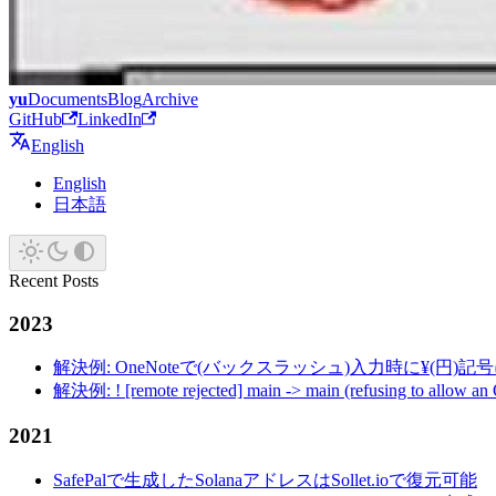
yu
Documents
Blog
Archive
GitHub
LinkedIn
English
English
日本語
Recent Posts
2023
解決例: OneNoteで(バックスラッシュ)入力時に¥(円)
解決例: ! [remote rejected] main -> main (refusing to allow an
2021
SafePalで生成したSolanaアドレスはSollet.ioで復元可能