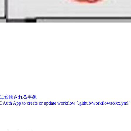
記号に変換される事象
 OAuth App to create or update workflow `.github/workflows/xxx.yml`