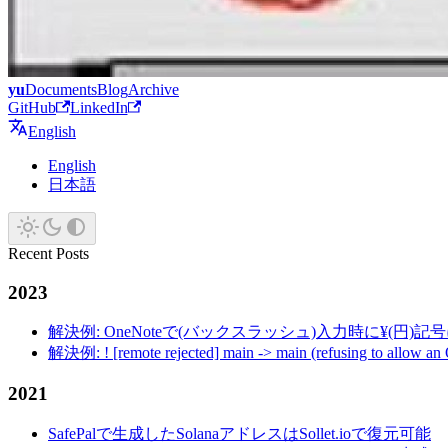
yu
Documents
Blog
Archive
GitHub
LinkedIn
English
English
日本語
Recent Posts
2023
解決例: OneNoteで(バックスラッシュ)入力時に¥(円)
解決例: ! [remote rejected] main -> main (refusing to allow an
2021
SafePalで生成したSolanaアドレスはSollet.ioで復元可能