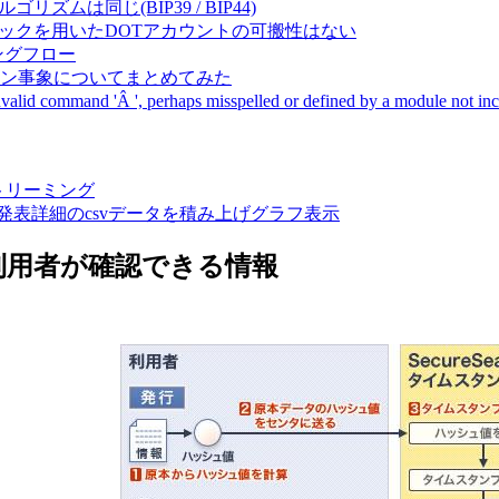
成アルゴリズムは同じ(BIP39 / BIP44)
Pal間で同一ニーモニックを用いたDOTアカウントの可搬性はない
ーキングフロー
サーバダウン事象についてまとめてみた
ommand 'Â ', perhaps misspelled or defined by a module not includ
動画ストリーミング
陽性患者発表詳細のcsvデータを積み上げグラフ表示
利用者が確認できる情報