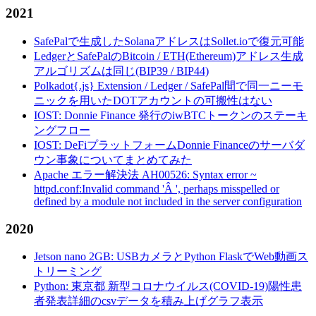
2021
SafePalで生成したSolanaアドレスはSollet.ioで復元可能
LedgerとSafePalのBitcoin / ETH(Ethereum)アドレス生成
アルゴリズムは同じ(BIP39 / BIP44)
Polkadot{.js} Extension / Ledger / SafePal間で同一ニーモ
ニックを用いたDOTアカウントの可搬性はない
IOST: Donnie Finance 発行のiwBTCトークンのステーキ
ングフロー
IOST: DeFiプラットフォームDonnie Financeのサーバダ
ウン事象についてまとめてみた
Apache エラー解決法 AH00526: Syntax error ~
httpd.conf:Invalid command 'Â ', perhaps misspelled or
defined by a module not included in the server configuration
2020
Jetson nano 2GB: USBカメラとPython FlaskでWeb動画ス
トリーミング
Python: 東京都 新型コロナウイルス(COVID-19)陽性患
者発表詳細のcsvデータを積み上げグラフ表示