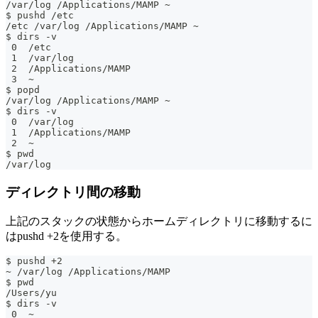
/var/log /Applications/MAMP ~
$ pushd /etc
/etc /var/log /Applications/MAMP ~
$ dirs -v
 0  /etc
 1  /var/log
 2  /Applications/MAMP
 3  ~
$ popd
/var/log /Applications/MAMP ~
$ dirs -v
 0  /var/log
 1  /Applications/MAMP
 2  ~
$ pwd
/var/log
ディレクトリ間の移動
上記のスタックの状態からホームディレクトリに移動するに
はpushd +2を使用する。
$ pushd +2
~ /var/log /Applications/MAMP
$ pwd
/Users/yu
$ dirs -v
 0  ~