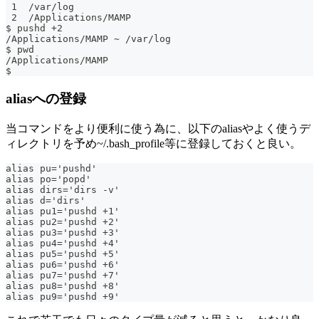
 1  /var/log
 2  /Applications/MAMP
$ pushd +2
/Applications/MAMP ~ /var/log
$ pwd
/Applications/MAMP
$
aliasへの登録
当コマンドをより便利に使う為に、以下のaliasやよく使うデ
ィレクトリを予め~/.bash_profile等に登録しておくと良い。
alias pu='pushd'
alias po='popd'
alias dirs='dirs -v'
alias d='dirs'
alias pu1='pushd +1'
alias pu2='pushd +2'
alias pu3='pushd +3'
alias pu4='pushd +4'
alias pu5='pushd +5'
alias pu6='pushd +6'
alias pu7='pushd +7'
alias pu8='pushd +8'
alias pu9='pushd +9'