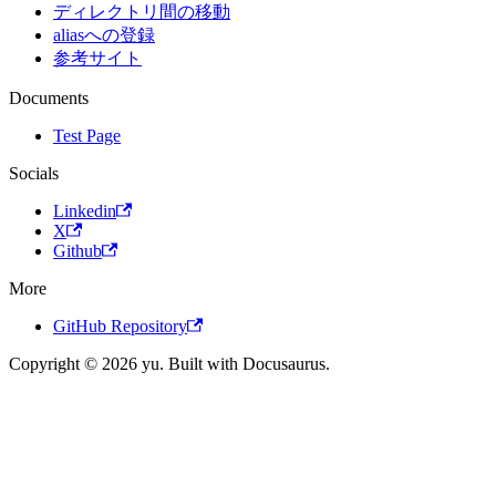
ディレクトリ間の移動
aliasへの登録
参考サイト
Documents
Test Page
Socials
Linkedin
X
Github
More
GitHub Repository
Copyright © 2026 yu. Built with Docusaurus.