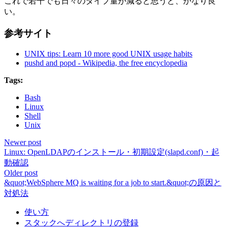
これで若干でも日々のタイプ量が減ると思うと、かなり良
い。
参考サイト
UNIX tips: Learn 10 more good UNIX usage habits
pushd and popd - Wikipedia, the free encyclopedia
Tags:
Bash
Linux
Shell
Unix
Newer post
Linux: OpenLDAPのインストール・初期設定(slapd.conf)・起
動確認
Older post
&quot;WebSphere MQ is waiting for a job to start.&quot;の原因と
対処法
使い方
スタックへディレクトリの登録