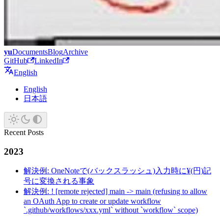
yu
Documents
Blog
Archive
GitHub
LinkedIn
English
English
日本語
Recent Posts
2023
解決例: OneNoteで(バックスラッシュ)入力時に¥(円)記
号に変換される事象
解決例: ! [remote rejected] main -> main (refusing to allow
an OAuth App to create or update workflow
`.github/workflows/xxx.yml` without `workflow` scope)