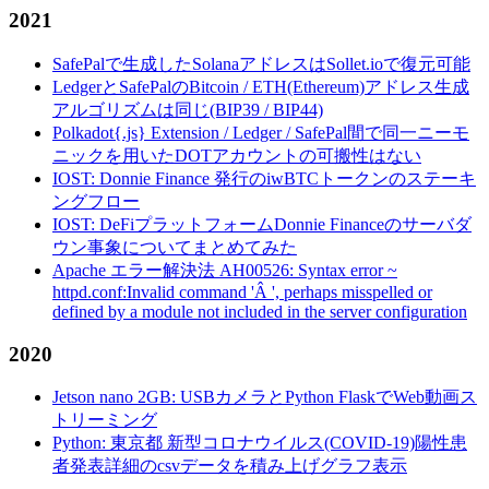
2021
SafePalで生成したSolanaアドレスはSollet.ioで復元可能
LedgerとSafePalのBitcoin / ETH(Ethereum)アドレス生成
アルゴリズムは同じ(BIP39 / BIP44)
Polkadot{.js} Extension / Ledger / SafePal間で同一ニーモ
ニックを用いたDOTアカウントの可搬性はない
IOST: Donnie Finance 発行のiwBTCトークンのステーキ
ングフロー
IOST: DeFiプラットフォームDonnie Financeのサーバダ
ウン事象についてまとめてみた
Apache エラー解決法 AH00526: Syntax error ~
httpd.conf:Invalid command 'Â ', perhaps misspelled or
defined by a module not included in the server configuration
2020
Jetson nano 2GB: USBカメラとPython FlaskでWeb動画ス
トリーミング
Python: 東京都 新型コロナウイルス(COVID-19)陽性患
者発表詳細のcsvデータを積み上げグラフ表示