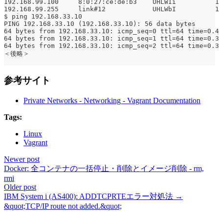
192.168.99.100     8:0:27:ce:de:b3    UHLWIi          1
192.168.99.255     link#12            UHLWbI          1
$ ping 192.168.33.10
PING 192.168.33.10 (192.168.33.10): 56 data bytes
64 bytes from 192.168.33.10: icmp_seq=0 ttl=64 time=0.4
64 bytes from 192.168.33.10: icmp_seq=1 ttl=64 time=0.3
64 bytes from 192.168.33.10: icmp_seq=2 ttl=64 time=0.3
＜後略＞
参考サイト
Private Networks - Networking - Vagrant Documentation
Tags:
Linux
Vagrant
Newer post
Docker: 全コンテナの一括停止・削除とイメージ削除 - rm,
rmi
Older post
IBM System i (AS400): ADDTCPRTEエラー対処法 →
&quot;TCP/IP route not added.&quot;