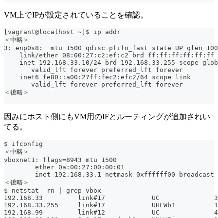
VM上でIPが設定されていることを確認。
[vagrant@localhost ~]$ ip addr
＜中略＞
3: enp0s8:  mtu 1500 qdisc pfifo_fast state UP qlen 100
    link/ether 08:00:27:c2:ef:c2 brd ff:ff:ff:ff:ff:ff
    inet 192.168.33.10/24 brd 192.168.33.255 scope glob
       valid_lft forever preferred_lft forever
    inet6 fe80::a00:27ff:fec2:efc2/64 scope link
       valid_lft forever preferred_lft forever
＜後略＞
因みにホスト側にもVM用のIFとルーティングが追加されい
てる。
$ ifconfig
＜中略＞
vboxnet1: flags=8943 mtu 1500
	ether 0a:00:27:00:00:01
	inet 192.168.33.1 netmask 0xffffff00 broadcast
＜後略＞
$ netstat -rn | grep vbox
192.168.33         link#17            UC              3
192.168.33.255     link#17            UHLWbI          1
192.168.99         link#12            UC              4