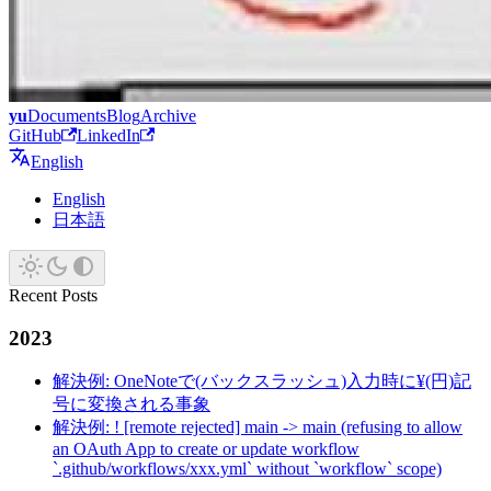
yu
Documents
Blog
Archive
GitHub
LinkedIn
English
English
日本語
Recent Posts
2023
解決例: OneNoteで(バックスラッシュ)入力時に¥(円)記
号に変換される事象
解決例: ! [remote rejected] main -> main (refusing to allow
an OAuth App to create or update workflow
`.github/workflows/xxx.yml` without `workflow` scope)