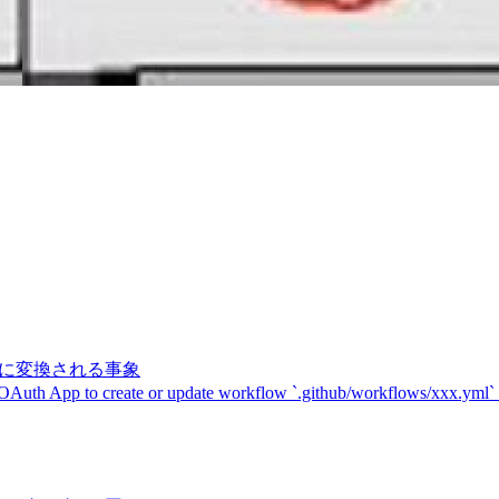
記号に変換される事象
 OAuth App to create or update workflow `.github/workflows/xxx.yml`