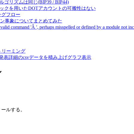
成アルゴリズムは同じ(BIP39 / BIP44)
Pal間で同一ニーモニックを用いたDOTアカウントの可搬性はない
ーキングフロー
サーバダウン事象についてまとめてみた
ommand 'Â ', perhaps misspelled or defined by a module not includ
動画ストリーミング
陽性患者発表詳細のcsvデータを積み上げグラフ表示
ル
ンストールする。