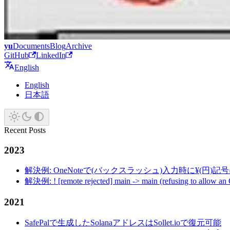
yu
Documents
Blog
Archive
GitHub
LinkedIn
English
English
日本語
Recent Posts
2023
解決例: OneNoteで(バックスラッシュ)入力時に¥(円)
解決例: ! [remote rejected] main -> main (refusing to allow an
2021
SafePalで生成したSolanaアドレスはSollet.ioで復元可能