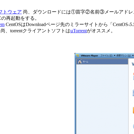
ソフトウェア
尚、ダウンロードには①苗字②名前③メールアドレス
Cの再起動をする。
tem
CentOSはDownloadページ先のミラーサイトから「CentOS-
5.
、torrentクライアントソフトは
µTorrent
がオススメ。