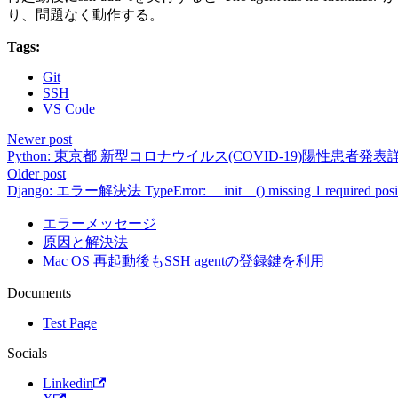
り、問題なく動作する。
Tags:
Git
SSH
VS Code
Newer post
Python: 東京都 新型コロナウイルス(COVID-19)陽性患
Older post
Django: エラー解決法 TypeError: __init__() missing 1 required positi
エラーメッセージ
原因と解決法
Mac OS 再起動後もSSH agentの登録鍵を利用
Documents
Test Page
Socials
Linkedin