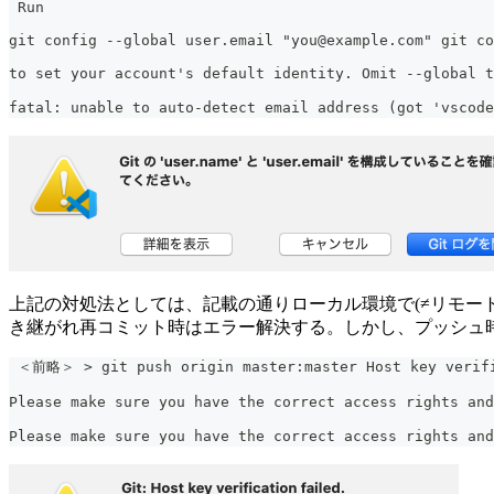
 Run
git config --global user.email "you@example.com" git co
to set your account's default identity. Omit --global 
fatal: unable to auto-detect email address (got 'vscod
上記の対処法としては、記載の通りローカル環境で(≠リモートコンテナ環境)でg
き継がれ再コミット時はエラー解決する。しかし、プッシュ
 ＜前略＞ > git push origin master:master Host key verifi
Please make sure you have the correct access rights and
Please make sure you have the correct access rights a