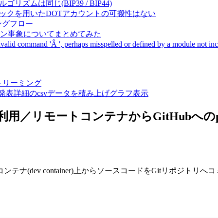
成アルゴリズムは同じ(BIP39 / BIP44)
Pal間で同一ニーモニックを用いたDOTアカウントの可搬性はない
ーキングフロー
サーバダウン事象についてまとめてみた
ommand 'Â ', perhaps misspelled or defined by a module not includ
動画ストリーミング
陽性患者発表詳細のcsvデータを積み上げグラフ表示
リモートコンテナからGitHubへのpush時のHos
.2において、リモートコンテナ(dev container)上からソースコードをG