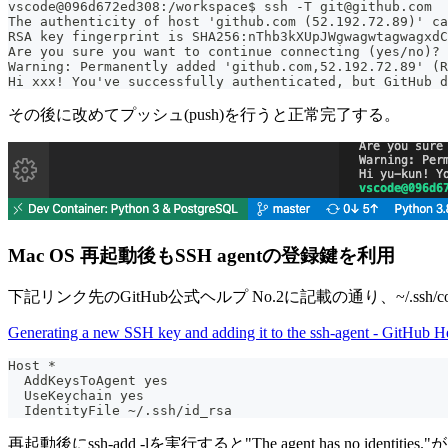
vscode@096d672ed308:/workspace$ ssh -T git@github.com
The authenticity of host 'github.com (52.192.72.89)' ca
RSA key fingerprint is SHA256:nThb3kXUpJWgwagwtagwagxdC
Are you sure you want to continue connecting (yes/no)? 
Warning: Permanently added 'github.com,52.192.72.89' (R
Hi xxx! You've successfully authenticated, but GitHub d
その後に改めてプッシュ(push)を行うと正常完了する。
Mac OS 再起動後もSSH agentの登録鍵を利用
下記リンク先のGitHub公式ヘルプ No.2に記載の通り、~/.ssh
Generating a new SSH key and adding it to the ssh-agent - GitHub H
Host *
  AddKeysToAgent yes
  UseKeychain yes
  IdentityFile ~/.ssh/id_rsa
再起動後にssh-add -lを実行すると"The agent has no identities