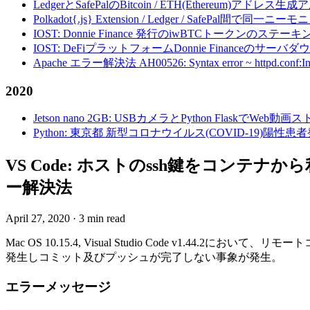
LedgerとSafePalのBitcoin / ETH(Ethereum)アドレス生
Polkadot{.js} Extension / Ledger / Safe
IOST: Donnie Finance 発行のiwBTCトークンのステ
IOST: DeFiプラットフォームDonnie Financeの
Apache エラー解決法 AH00526: Syntax error ~ httpd.conf:Invalid c
2020
Jetson nano 2GB: USBカメラとPython FlaskでWeb
Python: 東京都 新型コロナウイルス(COVID-19)
VS Code: ホストのssh鍵をコンテナから利用／
ー解決法
April 27, 2020
·
3 min read
Mac OS 10.15.4, Visual Studio Code v1.44
発生しコミット及びプッシュが完了しない事象が発生。
エラーメッセージ