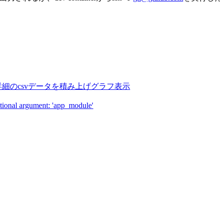
者発表詳細のcsvデータを積み上げグラフ表示
onal argument: 'app_module'