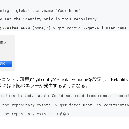
nfig --global user.name "Your Name"
to set the identity only in this repository.
e@97eafea5e679.(none)') > git config --get-all user.nam
it configでemail, user nameを設定し、Rebuild 
時には下記のエラーが発生するようになる。
cation failed. fatal: Could not read from remote reposi
 the repository exists. > git fetch Host key verificatio
nd the repository exists. ＜後略＞ 