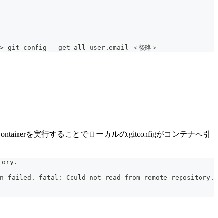
e > git config --get-all user.email ＜後略＞ 
Containerを実行することでローカルの.gitconfigがコンテナへ引
tory.
n failed. fatal: Could not read from remote repository.