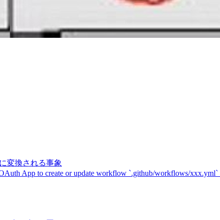
記号に変換される事象
 OAuth App to create or update workflow `.github/workflows/xxx.yml`