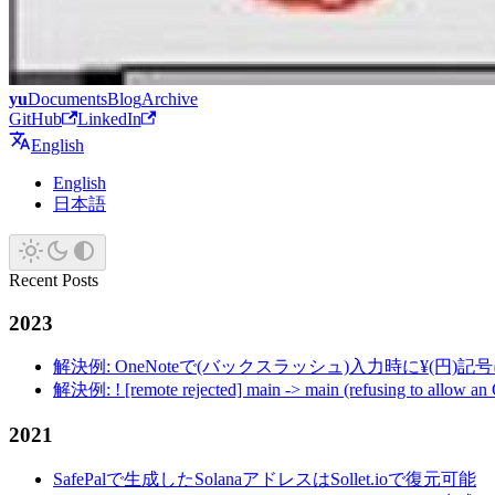
yu
Documents
Blog
Archive
GitHub
LinkedIn
English
English
日本語
Recent Posts
2023
解決例: OneNoteで(バックスラッシュ)入力時に¥(円)
解決例: ! [remote rejected] main -> main (refusing to allow an
2021
SafePalで生成したSolanaアドレスはSollet.ioで復元可能