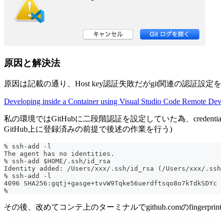
原因と解決法
原因は記載の通り、Host key認証失敗だがgit関連の認
Developing inside a Container using Visual Studio Code Remote De
私の環境ではGitHubに二段階認証を設定していた為、credentia
GitHub上に登録済みの前提で後述の作業を行う)
% ssh-add -l
The agent has no identities.
% ssh-add $HOME/.ssh/id_rsa
Identity added: /Users/xxx/.ssh/id_rsa (/Users/xxx/.ssh
% ssh-add -l
4096 SHA256:gqtj+gasge+tvvW9Tqke56uerdftsqo8o7kTdkSDYc 
%
その後、改めてコンテ上のターミナルでgithub.comのfingerpr