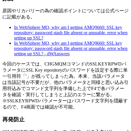
原因やリカバリーの為の確認ポイントについては公式ページ
に記載がある。
In WebSphere MQ, why am I getting AMQ9660: SSL key
repository: password stash file absent or unusable. error when
setting up SSL?
In WebSphere MQ, why am I getting AMQ9660: SSL key
repository: password stash file absent or unusable. error when
setting up SSL? - dWAnswers
今回のケースでは、CHGMQMコマンドのSSLKEYRPWDパ
ラメータにSSL Key repositoryのパスワードを設定する際に単
一引用符「'」が残ってしまった為。本来、当該パラメータ
は当該記号が不要だが、他のパラメータと同様と思い込み引
用符込みでコマンド文字列を準備した上でF4で各パラメー
タを確認・実行してしまうと上記のエラーに繋がる。
※SSLKEYRPWDパラメーターはパスワード文字列を隠蔽す
るので、F4画面では確認が不可能。
再発防止