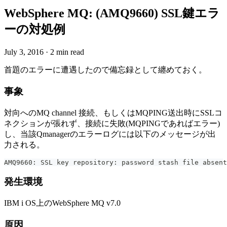
WebSphere MQ: (AMQ9660) SSL鍵エラ
ーの対処例
July 3, 2016
·
2 min read
首題のエラーに遭遇したので備忘録として纏めておく。
事象
対向へのMQ channel 接続、もしくはMQPING送出時にSSLコ
ネクションが張れず、接続に失敗(MQPINGであればエラー)
し、当該Qmanagerのエラーログには以下のメッセージが出
力される。
AMQ9660: SSL key repository: password stash file absent
発生環境
IBM i OS上のWebSphere MQ v7.0
原因