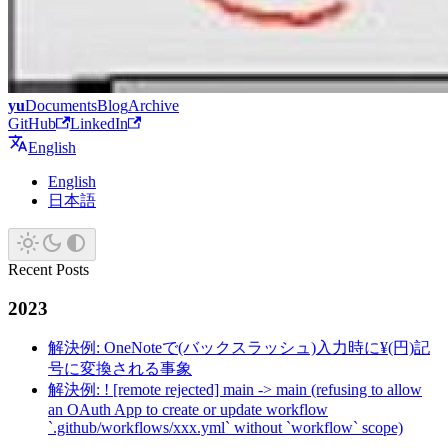
yu
Documents
Blog
Archive
GitHub
LinkedIn
English
English
日本語
Recent Posts
2023
解決例: OneNoteで(バックスラッシュ)入力時に¥(円)記
号に変換される事象
解決例: ! [remote rejected] main -> main (refusing to allow
an OAuth App to create or update workflow
`.github/workflows/xxx.yml` without `workflow` scope)