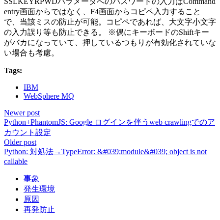
SSLKEYRPWDパラメータへのパスワードの入力はCommand
entry画面からではなく、F4画面からコピペ入力すること
で、当該ミスの防止が可能。コピペであれば、大文字小文字
の入力誤り等も防止できる。 ※偶にキーボードのShiftキー
がバカになっていて、押しているつもりが有効化されていな
い場合も考慮。
Tags:
IBM
WebSphere MQ
Newer post
Python+PhantomJS: Google ログインを伴うweb crawlingでのア
カウント設定
Older post
Python: 対処法→TypeError: &#039;module&#039; object is not
callable
事象
発生環境
原因
再発防止