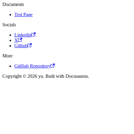
Documents
Test Page
Socials
Linkedin
X
Github
More
GitHub Repository
Copyright © 2026 yu. Built with Docusaurus.