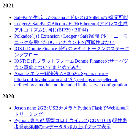
2021
SafePalで生成したSolanaアドレスはSollet.ioで復元可能
LedgerとSafePalのBitcoin / ETH(Ethereum)アドレス生成
アルゴリズムは同じ(BIP39 / BIP44)
Polkadot{.js} Extension / Ledger / SafePal間で同一ニーモ
ニックを用いたDOTアカウントの可搬性はない
IOST: Donnie Finance 発行のiwBTCトークンのステーキ
ングフロー
IOST: DeFiプラットフォームDonnie Financeのサーバダ
ウン事象についてまとめてみた
Apache エラー解決法 AH00526: Syntax error ~
httpd.conf:Invalid command 'Â ', perhaps misspelled or
defined by a module not included in the server configuration
2020
Jetson nano 2GB: USBカメラとPython FlaskでWeb動画ス
トリーミング
Python: 東京都 新型コロナウイルス(COVID-19)陽性患
者発表詳細のcsvデータを積み上げグラフ表示