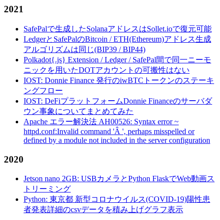
2021
SafePalで生成したSolanaアドレスはSollet.ioで復元可能
LedgerとSafePalのBitcoin / ETH(Ethereum)アドレス生成
アルゴリズムは同じ(BIP39 / BIP44)
Polkadot{.js} Extension / Ledger / SafePal間で同一ニーモ
ニックを用いたDOTアカウントの可搬性はない
IOST: Donnie Finance 発行のiwBTCトークンのステーキ
ングフロー
IOST: DeFiプラットフォームDonnie Financeのサーバダ
ウン事象についてまとめてみた
Apache エラー解決法 AH00526: Syntax error ~
httpd.conf:Invalid command 'Â ', perhaps misspelled or
defined by a module not included in the server configuration
2020
Jetson nano 2GB: USBカメラとPython FlaskでWeb動画ス
トリーミング
Python: 東京都 新型コロナウイルス(COVID-19)陽性患
者発表詳細のcsvデータを積み上げグラフ表示