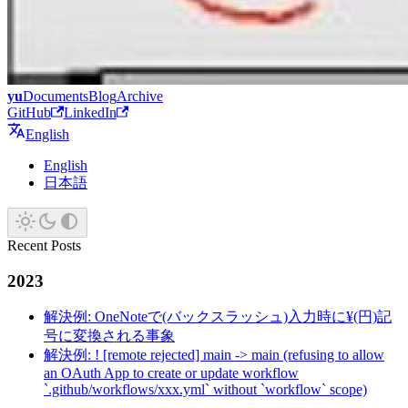
yu
Documents
Blog
Archive
GitHub
LinkedIn
English
English
日本語
Recent Posts
2023
解決例: OneNoteで(バックスラッシュ)入力時に¥(円)記
号に変換される事象
解決例: ! [remote rejected] main -> main (refusing to allow
an OAuth App to create or update workflow
`.github/workflows/xxx.yml` without `workflow` scope)