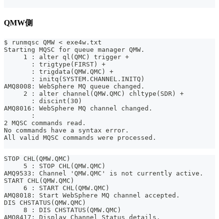
QMW側
$ runmqsc QMW < exe4w.txt
Starting MQSC for queue manager QMW.
     1 : alter ql(QMC) trigger +
       : trigtype(FIRST) +
       : trigdata(QMW.QMC) +
       : initq(SYSTEM.CHANNEL.INITQ)
AMQ8008: WebSphere MQ queue changed.
     2 : alter channel(QMW.QMC) chltype(SDR) +
       : discint(30)
AMQ8016: WebSphere MQ channel changed.
       :
2 MQSC commands read.
No commands have a syntax error.
All valid MQSC commands were processed.
STOP CHL(QMW.QMC)
     5 : STOP CHL(QMW.QMC)
AMQ9533: Channel 'QMW.QMC' is not currently active.
START CHL(QMW.QMC)
     6 : START CHL(QMW.QMC)
AMQ8018: Start WebSphere MQ channel accepted.
DIS CHSTATUS(QMW.QMC)
     8 : DIS CHSTATUS(QMW.QMC)
AMQ8417: Display Channel Status details.