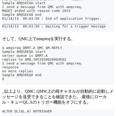
Sample AMQSECHA start
I send a message from QMC with amqsreq.
MQGET ended with reason code 2033
Sample AMQSECHA end
01/14/13  00:03:50 : End of application trigger.
__________________________________________________
01/14/13  00:03:50 : Waiting for a trigger message
そして、QMC上でamqsreqを実行する。
$ amqsreq QRMT.A QMC QM.REPLY
Sample AMQSREQ0 start
server queue is QRMT.A
replies to AMQ.50F2939020004E02
I send a message from QMC with amqsreq.
response 
no more replies
Sample AMQSREQ0 end
$
_以上より、QMC, QMW上の両チャネルが自動的に起動しメ
ッセージを送受できることを確認できた。 最後にローカ
ル・キューQL.Aのトリガー機能をオフにする。
ALTER QL(QL.A) NOTRIGGER