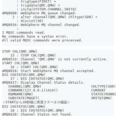
       : trigtype(FIRST) +
       : trigdata(QMC.QMW) +
       : initq(SYSTEM.CHANNEL.INITQ)
AMQ8008: WebSphere MQ queue changed.
     2 : alter channel(QMC.QMW) chltype(SDR) +
       : discint(30)
AMQ8016: WebSphere MQ channel changed.
       :
2 MQSC commands read.
No commands have a syntax error.
All valid MQSC commands were processed.
STOP CHL(QMC.QMW)
    15 : STOP CHL(QMC.QMW)
AMQ9533: Channel 'QMC.QMW' is not currently active.
START CHL(QMC.QMW)
    16 : START CHL(QMC.QMW)
AMQ8018: Start WebSphere MQ channel accepted.
DIS CHSTATUS(QMC.QMW)
    17 : DIS CHSTATUS(QMC.QMW)
AMQ8417: Display Channel Status details.
   CHANNEL(QMC.QMW)                        CHLTYPE(SDR)
   CONNAME(127.0.0.1(1414))                CURRENT
   RQMNAME(QMW)                            STATUS(RUNNI
   SUBSTATE(MQGET)                         XMITQ(QMW)
＜STARTから30秒後に再度ステータス確認＞
DIS CHSTATUS(QMC.QMW)
    18 : DIS CHSTATUS(QMC.QMW)
AMQ8420: Channel Status not found.