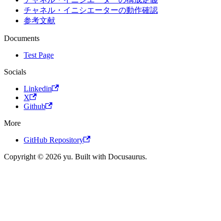
チャネル・イニシエーターの動作確認
参考文献
Documents
Test Page
Socials
Linkedin
X
Github
More
GitHub Repository
Copyright © 2026 yu. Built with Docusaurus.