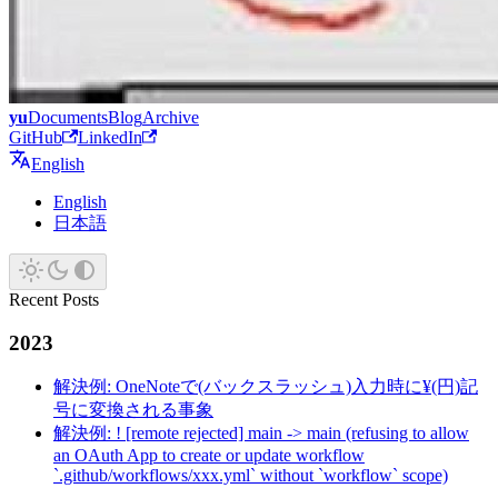
yu
Documents
Blog
Archive
GitHub
LinkedIn
English
English
日本語
Recent Posts
2023
解決例: OneNoteで(バックスラッシュ)入力時に¥(円)記
号に変換される事象
解決例: ! [remote rejected] main -> main (refusing to allow
an OAuth App to create or update workflow
`.github/workflows/xxx.yml` without `workflow` scope)