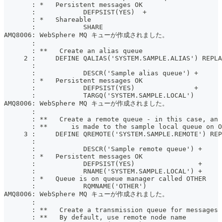
       : *   Persistent messages OK
       :            DEFPSIST(YES)  +
       : *   Shareable
       :            SHARE
AMQ8006: WebSphere MQ キューが作成されました。
       :
       : **   Create an alias queue
     2 :     DEFINE QALIAS('SYSTEM.SAMPLE.ALIAS') REPLA
       :
       :            DESCR('Sample alias queue') +
       : *   Persistent messages OK
       :            DEFPSIST(YES)               +
       :            TARGQ('SYSTEM.SAMPLE.LOCAL')
AMQ8006: WebSphere MQ キューが作成されました。
       :
       : **   Create a remote queue - in this case, an 
       : **      is made to the sample local queue on O
     3 :     DEFINE QREMOTE('SYSTEM.SAMPLE.REMOTE') REP
       :
       :            DESCR('Sample remote queue') +
       : *   Persistent messages OK
       :            DEFPSIST(YES)                +
       :            RNAME('SYSTEM.SAMPLE.LOCAL') +
       : *   Queue is on queue manager called OTHER
       :            RQMNAME('OTHER')
AMQ8006: WebSphere MQ キューが作成されました。
       :
       : **   Create a transmission queue for messages 
       : **   By default, use remote node name