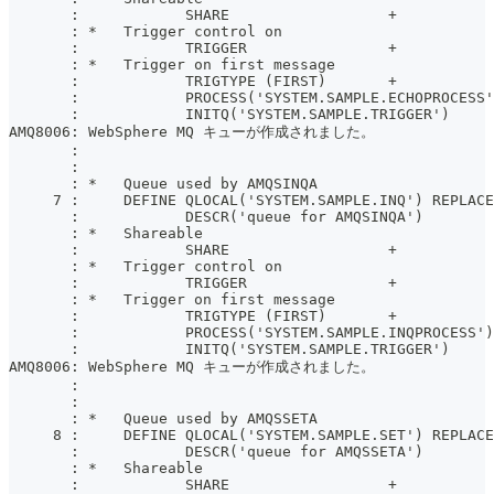
       :            SHARE                  +
       : *   Trigger control on
       :            TRIGGER                +
       : *   Trigger on first message
       :            TRIGTYPE (FIRST)       +
       :            PROCESS('SYSTEM.SAMPLE.ECHOPROCESS'
       :            INITQ('SYSTEM.SAMPLE.TRIGGER')
AMQ8006: WebSphere MQ キューが作成されました。
       :
       :
       : *   Queue used by AMQSINQA
     7 :     DEFINE QLOCAL('SYSTEM.SAMPLE.INQ') REPLACE
       :            DESCR('queue for AMQSINQA')        
       : *   Shareable
       :            SHARE                  +
       : *   Trigger control on
       :            TRIGGER                +
       : *   Trigger on first message
       :            TRIGTYPE (FIRST)       +
       :            PROCESS('SYSTEM.SAMPLE.INQPROCESS')
       :            INITQ('SYSTEM.SAMPLE.TRIGGER')
AMQ8006: WebSphere MQ キューが作成されました。
       :
       :
       : *   Queue used by AMQSSETA
     8 :     DEFINE QLOCAL('SYSTEM.SAMPLE.SET') REPLACE
       :            DESCR('queue for AMQSSETA')        
       : *   Shareable
       :            SHARE                  +