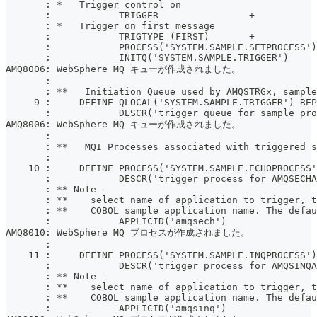
       : *   Trigger control on
       :            TRIGGER                +
       : *   Trigger on first message
       :            TRIGTYPE (FIRST)       +
       :            PROCESS('SYSTEM.SAMPLE.SETPROCESS')
       :            INITQ('SYSTEM.SAMPLE.TRIGGER')
AMQ8006: WebSphere MQ キューが作成されました。
       :
       : **   Initiation Queue used by AMQSTRGx, sample
     9 :     DEFINE QLOCAL('SYSTEM.SAMPLE.TRIGGER') REP
       :            DESCR('trigger queue for sample pro
AMQ8006: WebSphere MQ キューが作成されました。
       :
       : **   MQI Processes associated with triggered s
       :
    10 :     DEFINE PROCESS('SYSTEM.SAMPLE.ECHOPROCESS'
       :            DESCR('trigger process for AMQSECHA
       : ** Note -
       : **    select name of application to trigger, t
       : **    COBOL sample application name. The defau
       :            APPLICID('amqsech')
AMQ8010: WebSphere MQ プロセスが作成されました。
       :
    11 :     DEFINE PROCESS('SYSTEM.SAMPLE.INQPROCESS')
       :            DESCR('trigger process for AMQSINQA
       : ** Note -
       : **    select name of application to trigger, t
       : **    COBOL sample application name. The defau
       :            APPLICID('amqsinq')