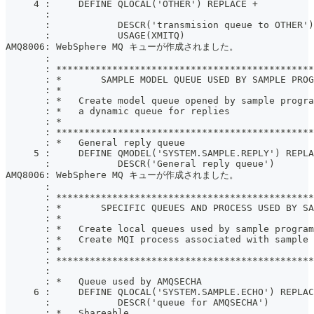
     4 :     DEFINE QLOCAL('OTHER') REPLACE +
       :
       :            DESCR('transmision queue to OTHER')
       :            USAGE(XMITQ)
AMQ8006: WebSphere MQ キューが作成されました。
       :
       : **********************************************
       : *       SAMPLE MODEL QUEUE USED BY SAMPLE PROG
       : *                                             
       : *   Create model queue opened by sample progra
       : *   a dynamic queue for replies               
       : *                                             
       : **********************************************
       : *   General reply queue                       
     5 :     DEFINE QMODEL('SYSTEM.SAMPLE.REPLY') REPLA
       :            DESCR('General reply queue')
AMQ8006: WebSphere MQ キューが作成されました。
       :
       : **********************************************
       : *       SPECIFIC QUEUES AND PROCESS USED BY SA
       : *                                             
       : *   Create local queues used by sample program
       : *   Create MQI process associated with sample 
       : *                                             
       : **********************************************
       :
       : *   Queue used by AMQSECHA
     6 :     DEFINE QLOCAL('SYSTEM.SAMPLE.ECHO') REPLAC
       :            DESCR('queue for AMQSECHA')        
       : *   Shareable