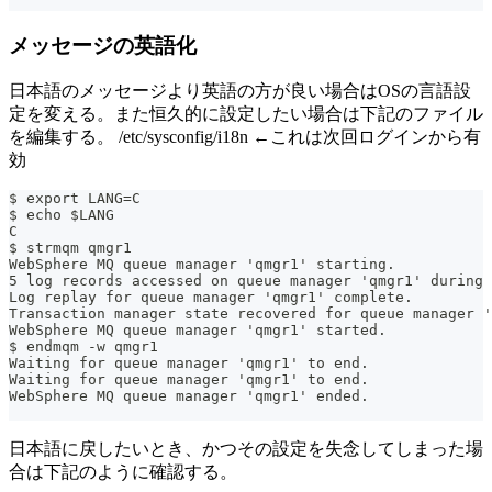
メッセージの英語化
日本語のメッセージより英語の方が良い場合はOSの言語設
定を変える。また恒久的に設定したい場合は下記のファイル
を編集する。 /etc/sysconfig/i18n ←これは次回ログインから有
効
$ export LANG=C
$ echo $LANG
C
$ strmqm qmgr1
WebSphere MQ queue manager 'qmgr1' starting.
5 log records accessed on queue manager 'qmgr1' during 
Log replay for queue manager 'qmgr1' complete.
Transaction manager state recovered for queue manager '
WebSphere MQ queue manager 'qmgr1' started.
$ endmqm -w qmgr1
Waiting for queue manager 'qmgr1' to end.
Waiting for queue manager 'qmgr1' to end.
WebSphere MQ queue manager 'qmgr1' ended.
日本語に戻したいとき、かつその設定を失念してしまった場
合は下記のように確認する。