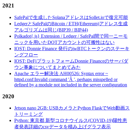
2021
SafePalで生成したSolanaアドレスはSollet.ioで復元可能
LedgerとSafePalのBitcoin / ETH(Ethereum)アドレス生成
アルゴリズムは同じ(BIP39 / BIP44)
Polkadot{.js} Extension / Ledger / SafePal間で同一ニーモ
ニックを用いたDOTアカウントの可搬性はない
IOST: Donnie Finance 発行のiwBTCトークンのステーキ
ングフロー
IOST: DeFiプラットフォームDonnie Financeのサーバダ
ウン事象についてまとめてみた
Apache エラー解決法 AH00526: Syntax error ~
httpd.conf:Invalid command 'Â ', perhaps misspelled or
defined by a module not included in the server configuration
2020
Jetson nano 2GB: USBカメラとPython FlaskでWeb動画ス
トリーミング
Python: 東京都 新型コロナウイルス(COVID-19)陽性患
者発表詳細のcsvデータを積み上げグラフ表示