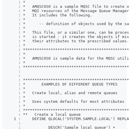
       : *                                             
       : *   AMQSCOS0 is a sample MQSC file to create o
       : *   MQI resources of the Message Queue Manager
       : *   It includes the following.                
       : *                                             
       : *      -- definition of objects used by the sa
       : *                                             
       : *   This file, or a similar one, can be proces
       : *   is started - it creates the objects if mis
       : *   their attributes to the prescribed values.
       : *                                             
       : **********************************************
       : *                                             
       : *   AMQSCOS0 is sample data for the MQSC utili
       : *                                             
       : **********************************************
       :
       :
       : **********************************************
       : *       EXAMPLES OF DIFFERENT QUEUE TYPES     
       : *                                             
       : *   Create local, alias and remote queues     
       : *                                             
       : *   Uses system defaults for most attributes  
       : *                                             
       : **********************************************
       : **   Create a local queue
     1 :     DEFINE QLOCAL('SYSTEM.SAMPLE.LOCAL') REPLA
       :
       :            DESCR('Sample local queue') +