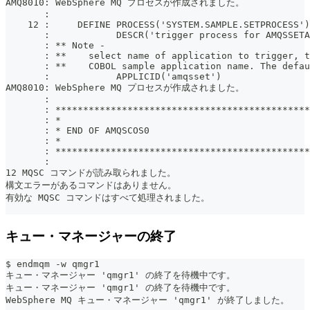
AMQ8010: WebSphere MQ プロセスが作成されました。
       :
    12 :     DEFINE PROCESS('SYSTEM.SAMPLE.SETPROCESS')
       :            DESCR('trigger process for AMQSSETA
       : ** Note -
       : **    select name of application to trigger, t
       : **    COBOL sample application name. The defau
       :            APPLICID('amqsset')
AMQ8010: WebSphere MQ プロセスが作成されました。
       :
       : **********************************************
       : *                                             
       : * END OF AMQSCOS0                             
       : *                                             
       : **********************************************
       :
12 MQSC コマンドが読み取られました。
構文エラーがあるコマンドはありません。
有効な MQSC コマンドはすべて処理されました。
キュー・マネージャーの終了
$ endmqm -w qmgr1
キュー・マネージャー 'qmgr1' の終了を待機中です。
キュー・マネージャー 'qmgr1' の終了を待機中です。
WebSphere MQ キュー・マネージャー 'qmgr1' が終了しました。