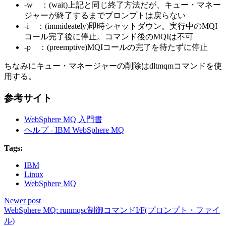
-w ：(wait)上記と同じ終了方法だが、キュー・マネー
ジャーが終了するまでプロンプトは戻らない
-i ：(immideately)即時シャットダウン。実行中のMQI
コール完了後に停止。コマンド後のMQIは不可
-p ：(preemptive)MQIコールの完了を待たずに停止
ちなみにキュー・マネージャーの削除はdltmqmコマンドを使
用する。
参考サイト
WebSphere MQ 入門書
ヘルプ - IBM WebSphere MQ
Tags:
IBM
Linux
WebSphere MQ
Newer post
WebSphere MQ: runmqsc制御コマンドI/F(プロンプト・ファイ
ル)