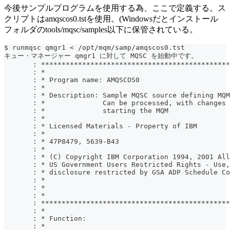
今後サンプルプログラムを使用する為、ここで定義する。ス
クリプトはamqscos0.tstを使用。(Windowsだとインストール
フォルダのtools/mqsc/samples以下に保管されている。
$ runmqsc qmgr1 < /opt/mqm/samp/amqscos0.tst
キュー・マネージャー qmgr1 に対して MQSC を始動中です。
       : **********************************************
       : *                                             
       : * Program name: AMQSCOS0                      
       : *                                             
       : * Description: Sample MQSC source defining MQM
       : *              Can be processed, with changes 
       : *              starting the MQM               
       : *                                             
       : * Licensed Materials - Property of IBM        
       : *                                             
       : * 47P8479, 5639-B43                           
       : *                                             
       : * (C) Copyright IBM Corporation 1994, 2001 All
       : * US Government Users Restricted Rights - Use,
       : * disclosure restricted by GSA ADP Schedule Co
       : *                                             
       : *                                             
       : *                                             
       : **********************************************
       : *                                             
       : * Function:                                   
       : *                                             