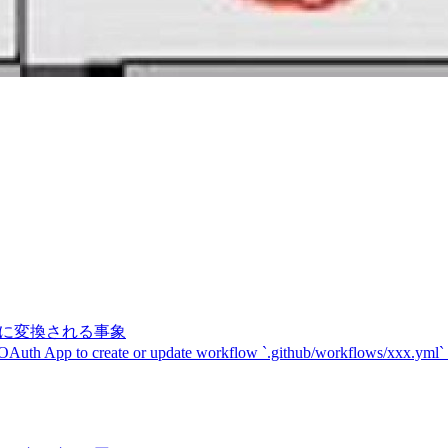
記号に変換される事象
 OAuth App to create or update workflow `.github/workflows/xxx.yml`