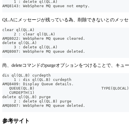
     1 : delete ql(QL.A)
AMQ8143: WebSphere MQ queue not empty.
QL.Aにメッセージが残っている為、削除できないとのメッセージ
clear ql(QL.A)
     2 : clear ql(QL.A)
AMQ8022: WebSphere MQ queue cleared.
delete ql(QL.A)
     3 : delete ql(QL.A)
AMQ8007: WebSphere MQ queue deleted.
尚、deleteコマンドのpurgeオプションをつけることで
dis ql(QL.B) curdepth
     1 : dis ql(QL.B) curdepth
AMQ8409: Display Queue details.
   QUEUE(QL.B)                             TYPE(QLOCAL)
   CURDEPTH(1)
delete ql(QL.B) purge
     2 : delete ql(QL.B) purge
AMQ8007: WebSphere MQ queue deleted.
参考サイト