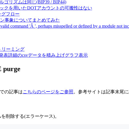
成アルゴリズムは同じ(BIP39 / BIP44)
Pal間で同一ニーモニックを用いたDOTアカウントの可搬性はない
ーキングフロー
サーバダウン事象についてまとめてみた
ommand 'Â ', perhaps misspelled or defined by a module not includ
動画ストリーミング
陽性患者発表詳細のcsvデータを積み上げグラフ表示
purge
までの記事は
こちらのページをご参照
。参考サイトは記事末尾に
Aを削除する(エラーケース)。