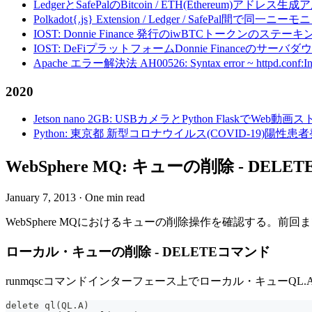
LedgerとSafePalのBitcoin / ETH(Ethereum)アドレス生
Polkadot{.js} Extension / Ledger / Safe
IOST: Donnie Finance 発行のiwBTCトークンのステ
IOST: DeFiプラットフォームDonnie Financeの
Apache エラー解決法 AH00526: Syntax error ~ httpd.conf:Invalid c
2020
Jetson nano 2GB: USBカメラとPython FlaskでWeb
Python: 東京都 新型コロナウイルス(COVID-19)
WebSphere MQ: キューの削除 - DELETE 
January 7, 2013
·
One min read
WebSphere MQにおけるキューの削除操作を確認する。前回
ローカル・キューの削除 - DELETEコマンド
runmqscコマンドインターフェース上でローカル・キューQL.
delete ql(QL.A)