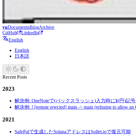
yu
Documents
Blog
Archive
GitHub
LinkedIn
English
English
日本語
Recent Posts
2023
解決例: OneNoteで(バックスラッシュ)入力時に¥(円)
解決例: ! [remote rejected] main -> main (refusing to allow an
2021
SafePalで生成したSolanaアドレスはSollet.ioで復元可能