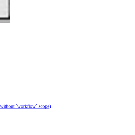
 without `workflow` scope)