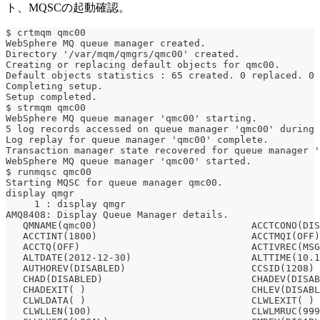
ト、MQSCの起動確認。
$ crtmqm qmc00
WebSphere MQ queue manager created.
Directory '/var/mqm/qmgrs/qmc00' created.
Creating or replacing default objects for qmc00.
Default objects statistics : 65 created. 0 replaced. 0 
Completing setup.
Setup completed.
$ strmqm qmc00
WebSphere MQ queue manager 'qmc00' starting.
5 log records accessed on queue manager 'qmc00' during 
Log replay for queue manager 'qmc00' complete.
Transaction manager state recovered for queue manager '
WebSphere MQ queue manager 'qmc00' started.
$ runmqsc qmc00
Starting MQSC for queue manager qmc00.
display qmgr
     1 : display qmgr
AMQ8408: Display Queue Manager details.
   QMNAME(qmc00)                           ACCTCONO(DIS
   ACCTINT(1800)                           ACCTMQI(OFF)
   ACCTQ(OFF)                              ACTIVREC(MSG
   ALTDATE(2012-12-30)                     ALTTIME(10.1
   AUTHOREV(DISABLED)                      CCSID(1208)
   CHAD(DISABLED)                          CHADEV(DISAB
   CHADEXIT( )                             CHLEV(DISABL
   CLWLDATA( )                             CLWLEXIT( )
   CLWLLEN(100)                            CLWLMRUC(999