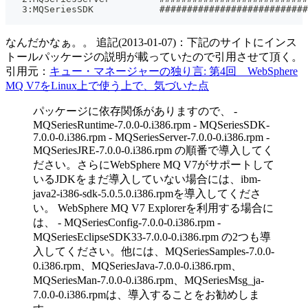
   3:MQSeriesSDK            ###########################
なんだかなぁ。。 追記(2013-01-07)：下記のサイトにインス
トールパッケージの説明が載っていたので引用させて頂く。
引用元：
キュー・マネージャーの独り言: 第4回 WebSphere
MQ V7をLinux上で使う上で、気づいた点
パッケージに依存関係がありますので、 -
MQSeriesRuntime-7.0.0-0.i386.rpm - MQSeriesSDK-
7.0.0-0.i386.rpm - MQSeriesServer-7.0.0-0.i386.rpm -
MQSeriesJRE-7.0.0-0.i386.rpm の順番で導入してく
ださい。さらにWebSphere MQ V7がサポートして
いるJDKをまだ導入していない場合には、ibm-
java2-i386-sdk-5.0.5.0.i386.rpmを導入してくださ
い。 WebSphere MQ V7 Explorerを利用する場合に
は、 - MQSeriesConfig-7.0.0-0.i386.rpm -
MQSeriesEclipseSDK33-7.0.0-0.i386.rpm の2つも導
入してください。他には、MQSeriesSamples-7.0.0-
0.i386.rpm、MQSeriesJava-7.0.0-0.i386.rpm、
MQSeriesMan-7.0.0-0.i386.rpm、MQSeriesMsg_ja-
7.0.0-0.i386.rpmは、導入することをお勧めしま