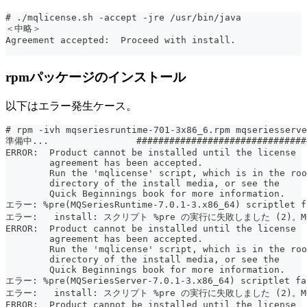
# ./mqlicense.sh -accept -jre /usr/bin/java
＜中略＞
Agreement accepted:  Proceed with install.
rpmパッケージのインストール
以下はエラー発生ケース。
# rpm -ivh mqseriesruntime-701-3x86_6.rpm mqseriesserve
準備中...                ###############################
ERROR:  Product cannot be installed until the license
        agreement has been accepted.
        Run the 'mqlicense' script, which is in the roo
        directory of the install media, or see the
        Quick Beginnings book for more information.
エラー: %pre(MQSeriesRuntime-7.0.1-3.x86_64) scriptlet f
エラー:   install: スクリプト %pre の実行に失敗しました (2)。MQ
ERROR:  Product cannot be installed until the license
        agreement has been accepted.
        Run the 'mqlicense' script, which is in the roo
        directory of the install media, or see the
        Quick Beginnings book for more information.
エラー: %pre(MQSeriesServer-7.0.1-3.x86_64) scriptlet fa
エラー:   install: スクリプト %pre の実行に失敗しました (2)。MQ
ERROR:  Product cannot be installed until the license