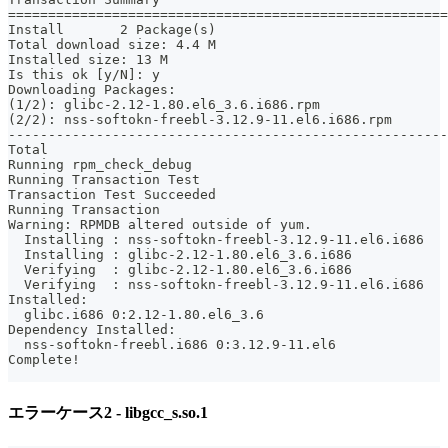
=======================================================
Install       2 Package(s)
Total download size: 4.4 M
Installed size: 13 M
Is this ok [y/N]: y
Downloading Packages:
(1/2): glibc-2.12-1.80.el6_3.6.i686.rpm                
(2/2): nss-softokn-freebl-3.12.9-11.el6.i686.rpm       
-------------------------------------------------------
Total                                                  
Running rpm_check_debug
Running Transaction Test
Transaction Test Succeeded
Running Transaction
Warning: RPMDB altered outside of yum.
  Installing : nss-softokn-freebl-3.12.9-11.el6.i686   
  Installing : glibc-2.12-1.80.el6_3.6.i686            
  Verifying  : glibc-2.12-1.80.el6_3.6.i686            
  Verifying  : nss-softokn-freebl-3.12.9-11.el6.i686   
Installed:
  glibc.i686 0:2.12-1.80.el6_3.6
Dependency Installed:
  nss-softokn-freebl.i686 0:3.12.9-11.el6
Complete!
エラーケース2 - libgcc_s.so.1