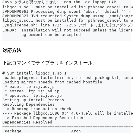
Java クラスが見つかりません:  com.ibm.lex.lapapp.LAP
libgcc_s.so.1 must be installed for pthread_cancel to w
JVMDUMP006I Processing dump event "abort", detail "" - 
JVMDUMP032I JVM requested System dump using '/mnt/iso/c
libgcc_s.so.1 must be installed for pthread_cancel to w
./mqlicense.sh: line 172:  7255 アボートしました(コアダンプ) ${JR
ERROR:  Installation will not succeed unless the licens
        agreement can be accepted.
対応方法
下記コマンドでライブラリをインストール。
# yum install libgcc_s.so.1
Loaded plugins: fastestmirror, refresh-packagekit, secu
Loading mirror speeds from cached hostfile
 * base: ftp.iij.ad.jp
 * extras: ftp.iij.ad.jp
 * updates: ftp.iij.ad.jp
Setting up Install Process
Resolving Dependencies
--> Running transaction check
---> Package libgcc.i686 0:4.4.6-4.el6 will be installe
--> Finished Dependency Resolution
Dependencies Resolved
=======================================================
 Package                     Arch                      