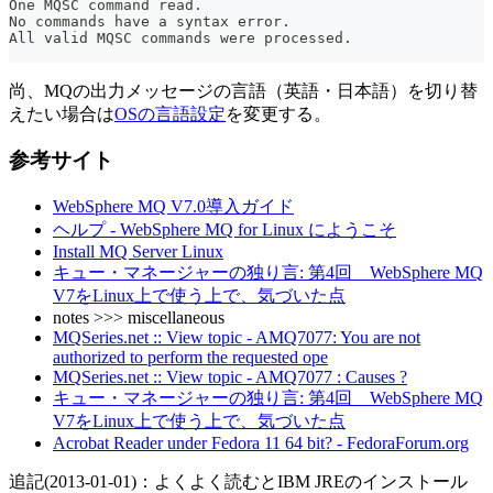
One MQSC command read.
No commands have a syntax error.
All valid MQSC commands were processed.
尚、MQの出力メッセージの言語（英語・日本語）を切り替
えたい場合は
OSの言語設定
を変更する。
参考サイト
WebSphere MQ V7.0導入ガイド
ヘルプ - WebSphere MQ for Linux にようこそ
Install MQ Server Linux
キュー・マネージャーの独り言: 第4回 WebSphere MQ
V7をLinux上で使う上で、気づいた点
notes >>> miscellaneous
MQSeries.net :: View topic - AMQ7077: You are not
authorized to perform the requested ope
MQSeries.net :: View topic - AMQ7077 : Causes ?
キュー・マネージャーの独り言: 第4回 WebSphere MQ
V7をLinux上で使う上で、気づいた点
Acrobat Reader under Fedora 11 64 bit? - FedoraForum.org
追記(2013-01-01)：よくよく読むとIBM JREのインストール