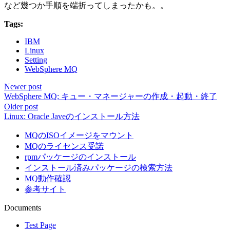
など幾つか手順を端折ってしまったかも。。
Tags:
IBM
Linux
Setting
WebSphere MQ
Newer post
WebSphere MQ: キュー・マネージャーの作成・起動・終了
Older post
Linux: Oracle Javeのインストール方法
MQのISOイメージをマウント
MQのライセンス受諾
rpmパッケージのインストール
インストール済みパッケージの検索方法
MQ動作確認
参考サイト
Documents
Test Page