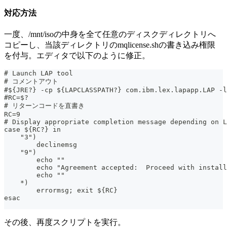
対応方法
一度、/mnt/isoの中身を全て任意のディスクディレクトリへ
コピーし、当該ディレクトリのmqlicense.shの書き込み権限
を付与。エディタで以下のように修正。
# Launch LAP tool
# コメントアウト
#${JRE?} -cp ${LAPCLASSPATH?} com.ibm.lex.lapapp.LAP -l
#RC=$?
# リターンコードを直書き
RC=9
# Display appropriate completion message depending on L
case ${RC?} in
    "3")
        declinemsg                                     
    "9")
        echo ""
        echo "Agreement accepted:  Proceed with install
        echo ""                                        
    *)
        errormsg; exit ${RC}                           
esac
その後、再度スクリプトを実行。