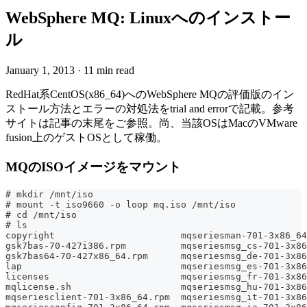
WebSphere MQ: Linuxへのインストー
ル
January 1, 2013
·
11 min read
RedHat系CentOS(x86_64)へのWebSphere MQの評価版のイン
ストール方法とエラーの対処法をtrial and errorで記載。参考
サイトは記事の末尾をご参照。尚、当該OSはMacのVMware
fusion上のゲストOSとして稼働。
MQのISOイメージをマウント
# mkdir /mnt/iso
# mount -t iso9660 -o loop mq.iso /mnt/iso
# cd /mnt/iso
# ls
copyright                       mqseriesman-701-3x86_64
gsk7bas-70-427i386.rpm          mqseriesmsg_cs-701-3x86
gsk7bas64-70-427x86_64.rpm      mqseriesmsg_de-701-3x86
lap                             mqseriesmsg_es-701-3x86
licenses                        mqseriesmsg_fr-701-3x86
mqlicense.sh                    mqseriesmsg_hu-701-3x86
mqseriesclient-701-3x86_64.rpm  mqseriesmsg_it-701-3x86