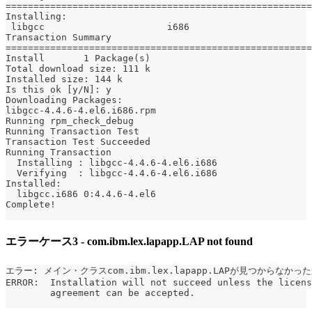
=======================================================
Installing:
 libgcc                      i686                      
Transaction Summary
=======================================================
Install       1 Package(s)
Total download size: 111 k
Installed size: 144 k
Is this ok [y/N]: y
Downloading Packages:
libgcc-4.4.6-4.el6.i686.rpm                            
Running rpm_check_debug
Running Transaction Test
Transaction Test Succeeded
Running Transaction
  Installing : libgcc-4.4.6-4.el6.i686                 
  Verifying  : libgcc-4.4.6-4.el6.i686                 
Installed:
  libgcc.i686 0:4.4.6-4.el6
Complete!
エラーケース3 - com.ibm.lex.lapapp.LAP not found
エラー: メイン・クラスcom.ibm.lex.lapapp.LAPが見つからな
ERROR:  Installation will not succeed unless the licens
        agreement can be accepted.