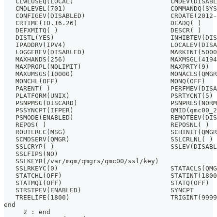
   CLWLUSEQ(LOCAL)                         CMDEV(DISABL
   CMDLEVEL(701)                           COMMANDQ(SYS
   CONFIGEV(DISABLED)                      CRDATE(2012-
   CRTIME(10.16.26)                        DEADQ( )
   DEFXMITQ( )                             DESCR( )
   DISTL(YES)                              INHIBTEV(DIS
   IPADDRV(IPV4)                           LOCALEV(DISA
   LOGGEREV(DISABLED)                      MARKINT(5000
   MAXHANDS(256)                           MAXMSGL(4194
   MAXPROPL(NOLIMIT)                       MAXPRTY(9)
   MAXUMSGS(10000)                         MONACLS(QMGR
   MONCHL(OFF)                             MONQ(OFF)
   PARENT( )                               PERFMEV(DISA
   PLATFORM(UNIX)                          PSRTYCNT(5)
   PSNPMSG(DISCARD)                        PSNPRES(NORM
   PSSYNCPT(IFPER)                         QMID(qmc00_2
   PSMODE(ENABLED)                         REMOTEEV(DIS
   REPOS( )                                REPOSNL( )
   ROUTEREC(MSG)                           SCHINIT(QMGR
   SCMDSERV(QMGR)                          SSLCRLNL( )
   SSLCRYP( )                              SSLEV(DISABL
   SSLFIPS(NO)
   SSLKEYR(/var/mqm/qmgrs/qmc00/ssl/key)
   SSLRKEYC(0)                             STATACLS(QMG
   STATCHL(OFF)                            STATINT(1800
   STATMQI(OFF)                            STATQ(OFF)
   STRSTPEV(ENABLED)                       SYNCPT
   TREELIFE(1800)                          TRIGINT(9999
end
     2 : end