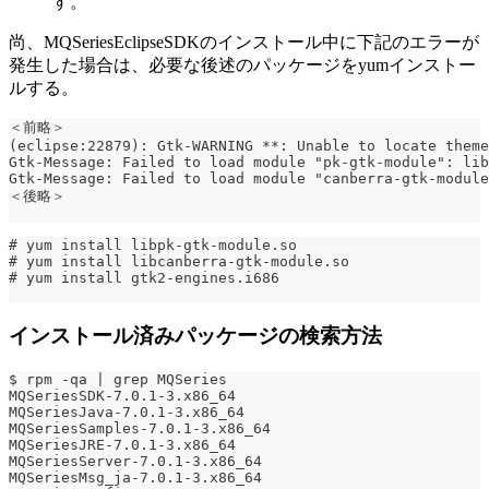
す。
尚、MQSeriesEclipseSDKのインストール中に下記のエラーが
発生した場合は、必要な後述のパッケージをyumインストー
ルする。
＜前略＞
(eclipse:22879): Gtk-WARNING **: Unable to locate theme
Gtk-Message: Failed to load module "pk-gtk-module": lib
Gtk-Message: Failed to load module "canberra-gtk-module
＜後略＞
# yum install libpk-gtk-module.so
# yum install libcanberra-gtk-module.so
# yum install gtk2-engines.i686
インストール済みパッケージの検索方法
$ rpm -qa | grep MQSeries
MQSeriesSDK-7.0.1-3.x86_64
MQSeriesJava-7.0.1-3.x86_64
MQSeriesSamples-7.0.1-3.x86_64
MQSeriesJRE-7.0.1-3.x86_64
MQSeriesServer-7.0.1-3.x86_64
MQSeriesMsg_ja-7.0.1-3.x86_64