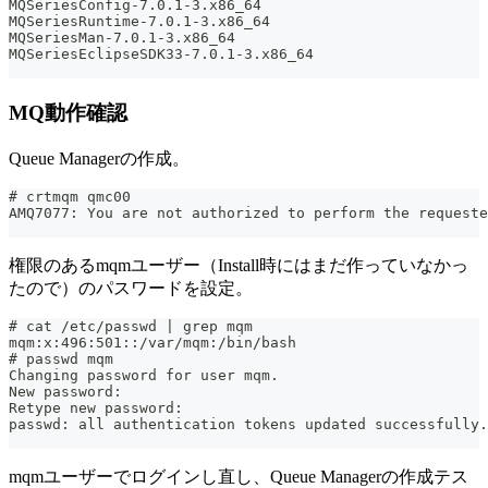
MQSeriesConfig-7.0.1-3.x86_64
MQSeriesRuntime-7.0.1-3.x86_64
MQSeriesMan-7.0.1-3.x86_64
MQSeriesEclipseSDK33-7.0.1-3.x86_64
MQ動作確認
Queue Managerの作成。
# crtmqm qmc00
AMQ7077: You are not authorized to perform the requeste
権限のあるmqmユーザー（Install時にはまだ作っていなかっ
たので）のパスワードを設定。
# cat /etc/passwd | grep mqm
mqm:x:496:501::/var/mqm:/bin/bash
# passwd mqm
Changing password for user mqm.
New password:
Retype new password:
passwd: all authentication tokens updated successfully.
mqmユーザーでログインし直し、Queue Managerの作成テス