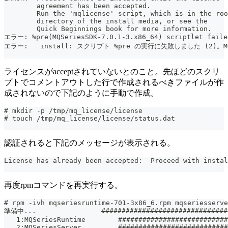
        agreement has been accepted.
        Run the 'mqlicense' script, which is in the roo
        directory of the install media, or see the
        Quick Beginnings book for more information.
エラー: %pre(MQSeriesSDK-7.0.1-3.x86_64) scriptlet faile
エラー:   install: スクリプト %pre の実行に失敗しました (2)。MQ
ライセンスがacceptされていないとのこと。先ほどのスクリ
プトでコメントアウトした行で作成されるべきファイルが作
成されないので下記のように手動で作成。
# mkdir -p /tmp/mq_license/license
# touch /tmp/mq_license/license/status.dat
認証されると下記のメッセージが表示される。
License has already been accepted:  Proceed with instal
再度rpmコマンドを再実行する。
# rpm -ivh mqseriesruntime-701-3x86_6.rpm mqseriesserve
準備中...                ###############################
   1:MQSeriesRuntime        ###########################
   2:MQSeriesServer         ###########################