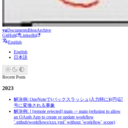
yu
Documents
Blog
Archive
GitHub
LinkedIn
English
English
日本語
Recent Posts
2023
解決例: OneNoteで(バックスラッシュ)入力時に¥(円)記
号に変換される事象
解決例: ! [remote rejected] main -> main (refusing to allow
an OAuth App to create or update workflow
`.github/workflows/xxx.yml` without `workflow` scope)