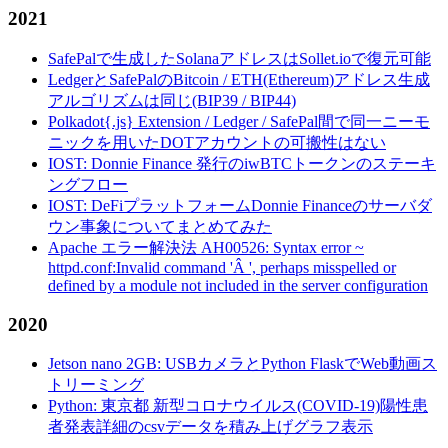
2021
SafePalで生成したSolanaアドレスはSollet.ioで復元可能
LedgerとSafePalのBitcoin / ETH(Ethereum)アドレス生成
アルゴリズムは同じ(BIP39 / BIP44)
Polkadot{.js} Extension / Ledger / SafePal間で同一ニーモ
ニックを用いたDOTアカウントの可搬性はない
IOST: Donnie Finance 発行のiwBTCトークンのステーキ
ングフロー
IOST: DeFiプラットフォームDonnie Financeのサーバダ
ウン事象についてまとめてみた
Apache エラー解決法 AH00526: Syntax error ~
httpd.conf:Invalid command 'Â ', perhaps misspelled or
defined by a module not included in the server configuration
2020
Jetson nano 2GB: USBカメラとPython FlaskでWeb動画ス
トリーミング
Python: 東京都 新型コロナウイルス(COVID-19)陽性患
者発表詳細のcsvデータを積み上げグラフ表示