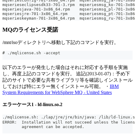
mqseriesconfig-701-3x86_64.rpm  mqseriesmsg_ja-701-3x86
mqserieseclipsesdk33-701-3.rpm  mqseriesmsg_ko-701-3x8
mqseriesjava-701-3x86_64.rpm    mqseriesmsg_pl-701-3x86
mqseriesjre-701-3x86_64.rpm     mqseriesmsg_pt-701-3x86
mqserieskeyman-701-3x86_64.rpm  mqseriesmsg_ru-701-3x86
MQのライセンス受諾
/mnt/isoディレクトリへ移動し下記のコマンドを実行。
# ./mqlicense.sh -accept
以下のエラーが発生した場合はそれに対応する手順を実施
し、再度上記のコマンドを実行。 追記(2013-01-07)：予め下
記のサイトで必要な共有ライブラリ等を確認しインストール
しておけば特にエラー無くインストール可能。 ・
IBM
System Requirements for WebSphere MQ - United States
エラーケース1 - ld-linux.so.2
./mqlicense.sh: ./lap/jre/jre/bin/java: /lib/ld-
ERROR:  Installation will not succeed unless the licens
        agreement can be accepted.