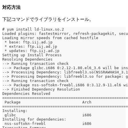
対応方法
下記コマンドでライブラリをインストール。
# yum install ld-linux.so.2
Loaded plugins: fastestmirror, refresh-packagekit, secu
Loading mirror speeds from cached hostfile
 * base: ftp.iij.ad.jp
 * extras: ftp.iij.ad.jp
 * updates: ftp.iij.ad.jp
Setting up Install Process
Resolving Dependencies
--> Running transaction check
---> Package glibc.i686 0:2.12-1.80.el6_3.6 will be ins
--> Processing Dependency: libfreebl3.so(NSSRAWHASH_3.1
--> Processing Dependency: libfreebl3.so for package: g
--> Running transaction check
---> Package nss-softokn-freebl.i686 0:3.12.9-11.el6 wi
--> Finished Dependency Resolution
Dependencies Resolved
=======================================================
 Package                           Arch                
=======================================================
Installing:
 glibc                             i686                
Installing for dependencies:
 nss-softokn-freebl                i686                
Transaction Summary