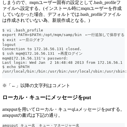
しまうので、mqmユーザー固有の設定として.bash_profileフ
ァイルへ設定する。(インストール時にmqmユーザーを作成
していなかった場合、デフォルトでは.bash_profileファイル
は作成されていない為、新規作成となる。)
$ vi .bash_profile
export PATH=$PATH:/opt/mqm/samp/bin　←一行追加して保存する
$ exit　←一旦ログオフ
logout
Connection to 172.16.56.131 closed.
$ ssh mqm@172.16.56.131　←再度ログイン
mqm@172.16.56.131's password:
Last login: Wed Jan  2 16:48:48 2013 from 172.16.56.1
$ echo $PATH
/usr/local/bin:/bin:/usr/bin:/usr/local/sbin:/usr/
※「←」以降の文字列はコメント
ローカル・キューにメッセージをput
amqsputを用いてローカル・キューql.aメッセージをputする。
amqsputの書式は下記の通り。
amqsput キュー名　キュー・マネージャー名