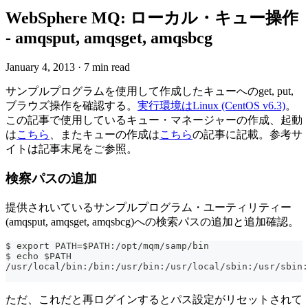
WebSphere MQ: ローカル・キュー操作
- amqsput, amqsget, amqsbcg
January 4, 2013
·
7 min read
サンプルプログラムを使用して作成したキューへのget, put,
ブラウズ操作を確認する。
実行環境はLinux (CentOS v6.3)
。
この記事で使用しているキュー・マネージャーの作成、起動
は
こちら
、またキューの作成は
こちら
の記事に記載。参考サ
イトは記事末尾をご参照。
検察パスの追加
提供されいているサンプルプログラム・ユーティリティー
(amqsput, amqsget, amqsbcg)への検索パスの追加と追加確認。
$ export PATH=$PATH:/opt/mqm/samp/bin
$ echo $PATH
/usr/local/bin:/bin:/usr/bin:/usr/local/sbin:/usr/sbin:
ただ、これだと再ログインするとパス設定がリセットされて