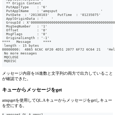
  ** Origin Context
  PutApplType    : '6'
  PutApplName    : 'amqsput                     '
  PutDate  : '20130103'    PutTime  : '01235075'
  ApplOriginData : '    '
  GroupId : X'00000000000000000000000000000000000000000
  MsgSeqNumber   : '1'
  Offset         : '0'
  MsgFlags       : '0'
  OriginalLength : '-1'
****   Message      ****
 length - 15 bytes
00000000:  4865 6C6C 6F20 4D51 2077 6F72 6C64 21   'Hel
 No more messages
 MQCLOSE
 MQDISC
メッセージ内容を16進数と文字列の両方で出力していること
が確認できた。
キューからメッセージをget
amqsgetを使用してQL.Aキューからメッセージをgetしキュー
を空にする。
$ amqsget QL.A qmgr1