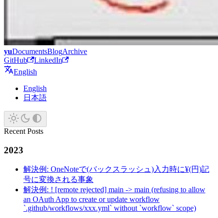
yu
Documents
Blog
Archive
GitHub
LinkedIn
English
English
日本語
Recent Posts
2023
解決例: OneNoteで(バックスラッシュ)入力時に¥(円)記
号に変換される事象
解決例: ! [remote rejected] main -> main (refusing to allow
an OAuth App to create or update workflow
`.github/workflows/xxx.yml` without `workflow` scope)