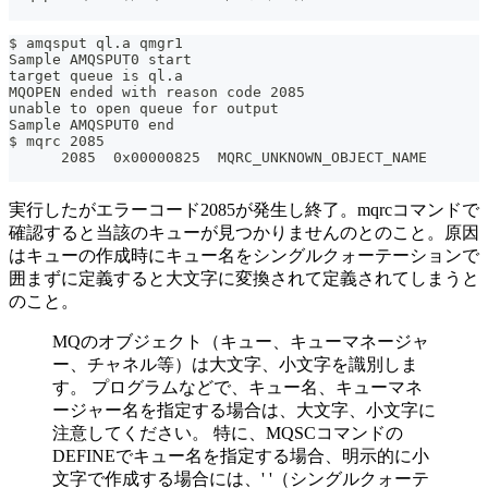
$ amqsput ql.a qmgr1
Sample AMQSPUT0 start
target queue is ql.a
MQOPEN ended with reason code 2085
unable to open queue for output
Sample AMQSPUT0 end
$ mqrc 2085
      2085  0x00000825  MQRC_UNKNOWN_OBJECT_NAME
実行したがエラーコード2085が発生し終了。mqrcコマンドで
確認すると当該のキューが見つかりませんのとのこと。原因
はキューの作成時にキュー名をシングルクォーテーションで
囲まずに定義すると大文字に変換されて定義されてしまうと
のこと。
MQのオブジェクト（キュー、キューマネージャ
ー、チャネル等）は大文字、小文字を識別しま
す。 プログラムなどで、キュー名、キューマネ
ージャー名を指定する場合は、大文字、小文字に
注意してください。 特に、MQSCコマンドの
DEFINEでキュー名を指定する場合、明示的に小
文字で作成する場合には、' '（シングルクォーテ