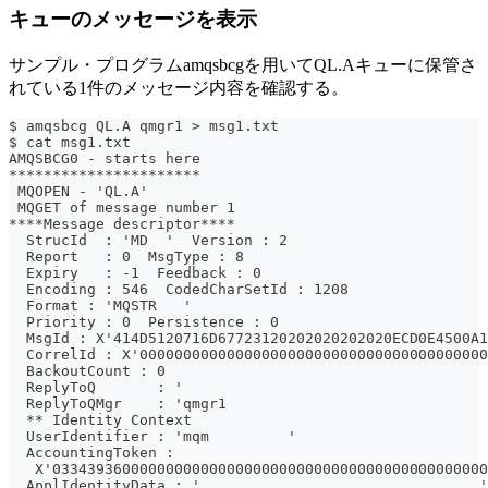
キューのメッセージを表示
サンプル・プログラムamqsbcgを用いてQL.Aキューに保管さ
れている1件のメッセージ内容を確認する。
$ amqsbcg QL.A qmgr1 > msg1.txt
$ cat msg1.txt
AMQSBCG0 - starts here
**********************
 MQOPEN - 'QL.A'
 MQGET of message number 1
****Message descriptor****
  StrucId  : 'MD  '  Version : 2
  Report   : 0  MsgType : 8
  Expiry   : -1  Feedback : 0
  Encoding : 546  CodedCharSetId : 1208
  Format : 'MQSTR   '
  Priority : 0  Persistence : 0
  MsgId : X'414D5120716D67723120202020202020ECD0E4500A1
  CorrelId : X'0000000000000000000000000000000000000000
  BackoutCount : 0
  ReplyToQ       : '                                   
  ReplyToQMgr    : 'qmgr1                              
  ** Identity Context
  UserIdentifier : 'mqm         '
  AccountingToken :
   X'03343936000000000000000000000000000000000000000000
  ApplIdentityData : '                                '