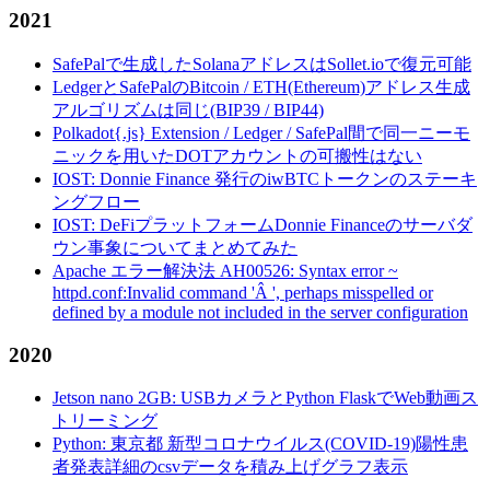
2021
SafePalで生成したSolanaアドレスはSollet.ioで復元可能
LedgerとSafePalのBitcoin / ETH(Ethereum)アドレス生成
アルゴリズムは同じ(BIP39 / BIP44)
Polkadot{.js} Extension / Ledger / SafePal間で同一ニーモ
ニックを用いたDOTアカウントの可搬性はない
IOST: Donnie Finance 発行のiwBTCトークンのステーキ
ングフロー
IOST: DeFiプラットフォームDonnie Financeのサーバダ
ウン事象についてまとめてみた
Apache エラー解決法 AH00526: Syntax error ~
httpd.conf:Invalid command 'Â ', perhaps misspelled or
defined by a module not included in the server configuration
2020
Jetson nano 2GB: USBカメラとPython FlaskでWeb動画ス
トリーミング
Python: 東京都 新型コロナウイルス(COVID-19)陽性患
者発表詳細のcsvデータを積み上げグラフ表示