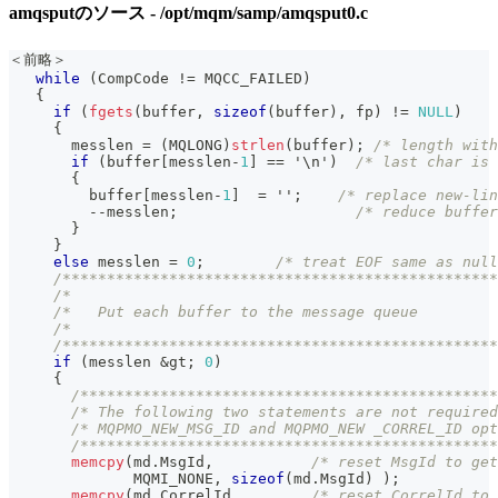
amqsputのソース - /opt/mqm/samp/amqsput0.c
＜前略＞
while
(
CompCode 
!=
 MQCC_FAILED
)
{
if
(
fgets
(
buffer
,
sizeof
(
buffer
)
,
 fp
)
!=
NULL
)
{
       messlen 
=
(
MQLONG
)
strlen
(
buffer
)
;
/* length with
if
(
buffer
[
messlen
-
1
]
==
'\n'
)
/* last char is 
{
         buffer
[
messlen
-
1
]
=
''
;
/* replace new-lin
--
messlen
;
/* reduce buffer
}
}
else
 messlen 
=
0
;
/* treat EOF same as null
/*************************************************
/*                                                
/*   Put each buffer to the message queue         
/*                                                
/*************************************************
if
(
messlen 
&
gt
;
0
)
{
/***********************************************
/* The following two statements are not required
/* MQPMO_NEW_MSG_ID and MQPMO_NEW _CORREL_ID opt
/***********************************************
memcpy
(
md
.
MsgId
,
/* reset MsgId to get
              MQMI_NONE
,
sizeof
(
md
.
MsgId
)
)
;
memcpy
(
md
.
CorrelId
,
/* reset CorrelId to 