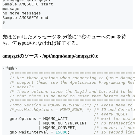
Sample AMQSGET0 start
message
no more messages
Sample AMQSGET0 end
$
先ほどputしたメッセージをget後に15秒キューへのputを待
ち、何もputされなければ終了する。
amqsgetのソース - /opt/mqm/samp/amqsget0.c
＜前略＞
/***************************************************
/* Use these options when connecting to Queue Manage
/* support them, see the Application Programming Ref
/* details.                                         
/* These options cause the MsgId and CorrelId to be 
/* that there is no need to reset them before each M
/***************************************************
/*gmo.Version = MQGMO_VERSION_2;*/
/* Avoid need to 
/*gmo.MatchOptions = MQMO_NONE; */
/* ID and Correla
/* every MQGET   
   gmo
.
Options 
=
 MQGMO_WAIT           
/* wait for new m
|
 MQGMO_NO_SYNCPOINT   
/* no transaction
|
 MQGMO_CONVERT
;
/* convert if nec
   gmo
.
WaitInterval 
=
15000
;
/* 15 second limi