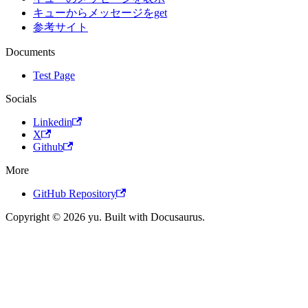
キューからメッセージをget
参考サイト
Documents
Test Page
Socials
Linkedin
X
Github
More
GitHub Repository
Copyright © 2026 yu. Built with Docusaurus.