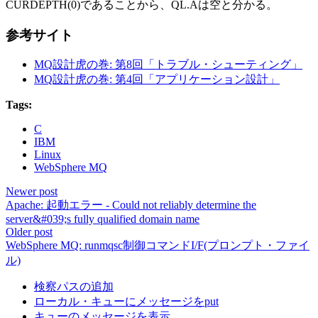
CURDEPTH(0)であることから、QL.Aは空と分かる。
参考サイト
MQ設計虎の巻: 第8回「トラブル・シューティング」
MQ設計虎の巻: 第4回「アプリケーション設計」
Tags:
C
IBM
Linux
WebSphere MQ
Newer post
Apache: 起動エラー - Could not reliably determine the
server&#039;s fully qualified domain name
Older post
WebSphere MQ: runmqsc制御コマンドI/F(プロンプト・ファイ
ル)
検察パスの追加
ローカル・キューにメッセージをput
キューのメッセージを表示