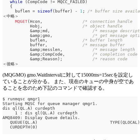
while
(
CompCode 
!=
 MQCC_FAILED
)
{
     buflen 
=
sizeof
(
buffer
)
-
1
;
/* buffer size availa
＜中略＞
MQGET
(
Hcon
,
/* connection handle   
           Hobj
,
/* object handle       
&
amp
;
md
,
/* message descript
&
amp
;
gmo
,
/* get message opti
           buflen
,
/* buffer length       
           buffer
,
/* message buffer      
&
amp
;
messlen
,
/* message length  
&
amp
;
CompCode
,
/* completion code 
&
amp
;
Reason
)
;
/* reason code     
＜後略＞
(MQGMO) gmo.WaitIntervalに対して15000ms=15secを設定し
ていることが分かる。 また、現在のキューの中身が空であ
ることを念のため下記のコマンドで確認する。
$ runmqsc qmgr1
Starting MQSC for queue manager qmgr1.
dis ql(QL.A) curdepth
     1 : dis ql(QL.A) curdepth
AMQ8409: Display Queue details.
   QUEUE(QL.A)                             TYPE(QLOCAL)
   CURDEPTH(0)