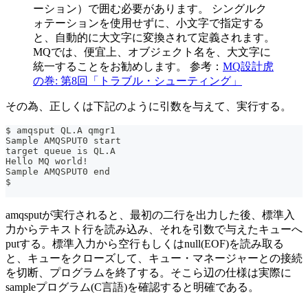
ーション）で囲む必要があります。 シングルク
ォテーションを使用せずに、小文字で指定する
と、自動的に大文字に変換されて定義されます。
MQでは、便宜上、オブジェクト名を、大文字に
統一することをお勧めします。 参考：
MQ設計虎
の巻: 第8回「トラブル・シューティング」
その為、正しくは下記のように引数を与えて、実行する。
$ amqsput QL.A qmgr1
Sample AMQSPUT0 start
target queue is QL.A
Hello MQ world!
Sample AMQSPUT0 end
$
amqsputが実行されると、最初の二行を出力した後、標準入
力からテキスト行を読み込み、それを引数で与えたキューへ
putする。標準入力から空行もしくはnull(EOF)を読み取る
と、キューをクローズして、キュー・マネージャーとの接続
を切断、プログラムを終了する。そこら辺の仕様は実際に
sampleプログラム(C言語)を確認すると明確である。