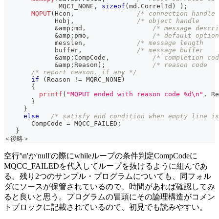
              MQCI_NONE
,
sizeof
(
md
.
CorrelId
)
)
;
MQPUT
(
Hcon
,
/* connection handle 
             Hobj
,
/* object handle     
&
amp
;
md
,
/* message descri
&
amp
;
pmo
,
/* default option
             messlen
,
/* message length    
             buffer
,
/* message buffer    
&
amp
;
CompCode
,
/* completion cod
&
amp
;
Reason
)
;
/* reason code   
/* report reason, if any */
if
(
Reason 
!=
 MQRC_NONE
)
{
printf
(
"MQPUT ended with reason code %d\n"
,
 Re
}
}
else
/* satisfy end condition when empty line is
       CompCode 
=
 MQCC_FAILED
;
}
＜後略＞
空行'\n'か'null'の際にwhileループの条件判定CompCodeに
MQCC_FAILEDを代入してループを抜けるように組んであ
る。残り2つのサンプル・プログラムについても、同フォル
ダにソースが保管されているので、時間があれば確認してみ
ると良いと思う。プログラムの冒頭にその論理構造がコメン
トブロックに記載されているので、初見でも読みやすい。