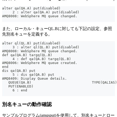
alter qa(QA.A) put(disabled)
     2 : alter qa(QA.A) put(disabled)
AMQ8008: WebSphere MQ queue changed.
また、ローカル・キューQL.Bに対しても下記の設定、参照
先別名キューを定義する。
alter ql(QL.B) put(disabled)
     3 : alter ql(QL.B) put(disabled)
AMQ8008: WebSphere MQ queue changed.
def qa(QA.B) targq(QL.B)
     4 : def qa(QA.B) targq(QL.B)
AMQ8006: WebSphere MQ queue created.
end
dis qa(QA.B) put
     5 : dis qa(QA.B) put
AMQ8409: Display Queue details.
   QUEUE(QA.B)                             TYPE(QALIAS)
   PUT(ENABLED)
     6 : end
別名キューの動作確認
サンプルプログラム(amqsput)を使用して、別名キューとロー