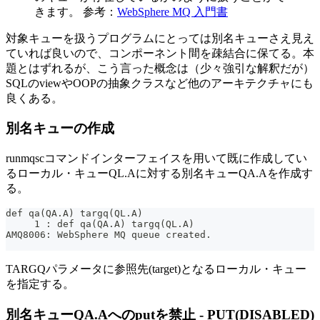
きます。 参考：
WebSphere MQ 入門書
対象キューを扱うプログラムにとっては別名キューさえ見え
ていれば良いので、コンポーネント間を疎結合に保てる。本
題とはずれるが、こう言った概念は（少々強引な解釈だが）
SQLのviewやOOPの抽象クラスなど他のアーキテクチャにも
良くある。
別名キューの作成
runmqscコマンドインターフェイスを用いて既に作成してい
るローカル・キューQL.Aに対する別名キューQA.Aを作成す
る。
def qa(QA.A) targq(QL.A)
     1 : def qa(QA.A) targq(QL.A)
AMQ8006: WebSphere MQ queue created.
TARGQパラメータに参照先(target)となるローカル・キュー
を指定する。
別名キューQA.Aへのputを禁止 - PUT(DISABLED)