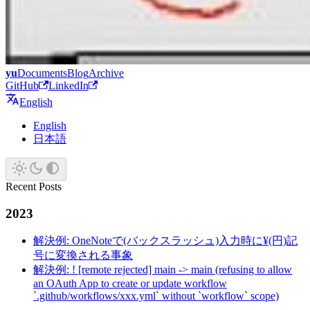
yu
Documents
Blog
Archive
GitHub
LinkedIn
English
English
日本語
Recent Posts
2023
解決例: OneNoteで(バックスラッシュ)入力時に¥(円)記
号に変換される事象
解決例: ! [remote rejected] main -> main (refusing to allow
an OAuth App to create or update workflow
`.github/workflows/xxx.yml` without `workflow` scope)