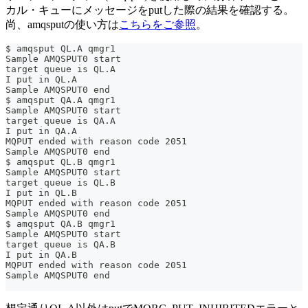
カル・キューにメッセージをputした際の結果を確認する。
尚、amqsputの使い方は
こちらをご参照
。
$ amqsput QL.A qmgr1
Sample AMQSPUT0 start
target queue is QL.A
I put in QL.A
Sample AMQSPUT0 end
$ amqsput QA.A qmgr1
Sample AMQSPUT0 start
target queue is QA.A
I put in QA.A
MQPUT ended with reason code 2051
Sample AMQSPUT0 end
$ amqsput QL.B qmgr1
Sample AMQSPUT0 start
target queue is QL.B
I put in QL.B
MQPUT ended with reason code 2051
Sample AMQSPUT0 end
$ amqsput QA.B qmgr1
Sample AMQSPUT0 start
target queue is QA.B
I put in QA.B
MQPUT ended with reason code 2051
Sample AMQSPUT0 end