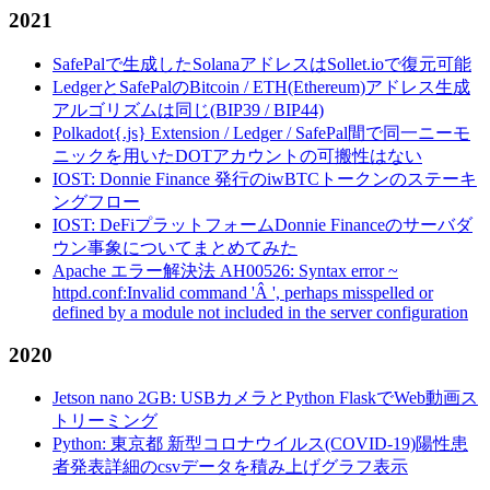
2021
SafePalで生成したSolanaアドレスはSollet.ioで復元可能
LedgerとSafePalのBitcoin / ETH(Ethereum)アドレス生成
アルゴリズムは同じ(BIP39 / BIP44)
Polkadot{.js} Extension / Ledger / SafePal間で同一ニーモ
ニックを用いたDOTアカウントの可搬性はない
IOST: Donnie Finance 発行のiwBTCトークンのステーキ
ングフロー
IOST: DeFiプラットフォームDonnie Financeのサーバダ
ウン事象についてまとめてみた
Apache エラー解決法 AH00526: Syntax error ~
httpd.conf:Invalid command 'Â ', perhaps misspelled or
defined by a module not included in the server configuration
2020
Jetson nano 2GB: USBカメラとPython FlaskでWeb動画ス
トリーミング
Python: 東京都 新型コロナウイルス(COVID-19)陽性患
者発表詳細のcsvデータを積み上げグラフ表示