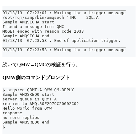
__________________________________________________
01/13/13  07:23:01 : Waiting for a trigger message
/opt/mqm/samp/bin/amqsech 'TMC    2QL.A                
Sample AMQSECHA start
I send a message from QMC
MQGET ended with reason code 2033
Sample AMQSECHA end
01/13/13  07:23:53 : End of application trigger.
__________________________________________________
01/13/13  07:23:53 : Waiting for a trigger message
続いてQMW→QMCの検証を行う。
QMW側のコマンドプロンプト
$ amqsreq QRMT.A QMW QM.REPLY
Sample AMQSREQ0 start
server queue is QRMT.A
replies to AMQ.50F2979C20002C02
Hello World from QMW.
response
no more replies
Sample AMQSREQ0 end
$