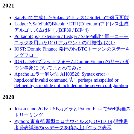
2021
SafePalで生成したSolanaアドレスはSollet.ioで復元可能
LedgerとSafePalのBitcoin / ETH(Ethereum)アドレス生成
アルゴリズムは同じ(BIP39 / BIP44)
Polkadot{.js} Extension / Ledger / SafePal間で同一ニーモ
ニックを用いたDOTアカウントの可搬性はない
IOST: Donnie Finance 発行のiwBTCトークンのステーキ
ングフロー
IOST: DeFiプラットフォームDonnie Financeのサーバダ
ウン事象についてまとめてみた
Apache エラー解決法 AH00526: Syntax error ~
httpd.conf:Invalid command 'Â ', perhaps misspelled or
defined by a module not included in the server configuration
2020
Jetson nano 2GB: USBカメラとPython FlaskでWeb動画ス
トリーミング
Python: 東京都 新型コロナウイルス(COVID-19)陽性患
者発表詳細のcsvデータを積み上げグラフ表示