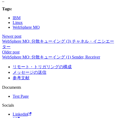
Tags:
IBM
Linux
WebSphere MQ
Newer post
WebSphere MQ: 分散キューイング (3) チャネル・イニシエー
ター
Older post
WebSphere MQ: 分散キューイング (1) Sender, Receiver
リモート・トリガリングの構成
メッセージの送信
参考文献
Documents
Test Page
Socials
Linkedin