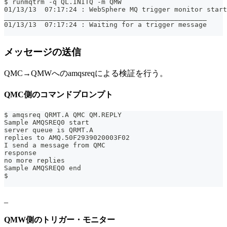
$ runmqtrm -q QL.INITQ -m QMW
01/13/13  07:17:24 : WebSphere MQ trigger monitor start
__________________________________________________
01/13/13  07:17:24 : Waiting for a trigger message
メッセージの送信
QMC→QMWへのamqsreqによる検証を行う。
QMC側のコマンドプロンプト
$ amqsreq QRMT.A QMC QM.REPLY
Sample AMQSREQ0 start
server queue is QRMT.A
replies to AMQ.50F2939020003F02
I send a message from QMC
response 
no more replies
Sample AMQSREQ0 end
$
_
QMW側のトリガー・モニター