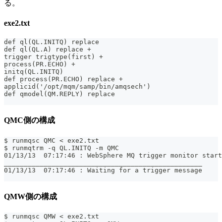
る。
exe2.txt
def ql(QL.INITQ) replace
def ql(QL.A) replace +
trigger trigtype(first) +
process(PR.ECHO) +
initq(QL.INITQ)
def process(PR.ECHO) replace +
applicid('/opt/mqm/samp/bin/amqsech')
def qmodel(QM.REPLY) replace
QMC側の構成
$ runmqsc QMC < exe2.txt
$ runmqtrm -q QL.INITQ -m QMC
01/13/13  07:17:46 : WebSphere MQ trigger monitor start
__________________________________________________
01/13/13  07:17:46 : Waiting for a trigger message
QMW側の構成
$ runmqsc QMW < exe2.txt