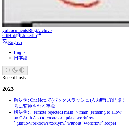
yu
Documents
Blog
Archive
GitHub
LinkedIn
English
English
日本語
Recent Posts
2023
解決例: OneNoteで(バックスラッシュ)入力時に¥(円)記
号に変換される事象
解決例: ! [remote rejected] main -> main (refusing to allow
an OAuth App to create or update workflow
`.github/workflows/xxx.yml` without `workflow` scope)