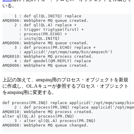
いる。
     1 : def ql(QL.INITQ) replace
AMQ8006: WebSphere MQ queue created.
     2 : def ql(QL.A) replace +
       : trigger trigtype(first) +
       : process(PR.ECHO) +
       : initq(QL.INITQ)
AMQ8006: WebSphere MQ queue created.
     3 : def process(PR.ECHO) replace +
       : applicid('/opt/mqm/samp/bin/amqsech')
AMQ8010: WebSphere MQ process created.
     4 : def qmodel(QM.REPLY) replace
AMQ8006: WebSphere MQ queue created.
上記の加えて、amqsinq用のプロセス・オブジェクトを新規
に作成し、OL.Aキューが参照するプロセス・オブジェクト
をamqsinq用に変更する。
def process(PR.INQ) replace applicid('/opt/mqm/samp/bin
     2 : def process(PR.INQ) replace applicid('/opt/mqm
AMQ8010: WebSphere MQ process created.
alter ql(QL.A) process(PR.INQ)
     3 : alter ql(QL.A) process(PR.INQ)
AMQ8008: WebSphere MQ queue changed.