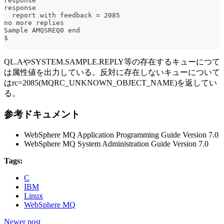
response
response
  report with feedback = 2085
no more replies
Sample AMQSREQ0 end
$
QL.AやSYSTEM.SAMPLE.REPLY等の存在するキューにつて
は属性値を出力している。反対に存在しないキューについて
はrc=2085(MQRC_UNKNOWN_OBJECT_NAME)を返してい
る。
参考ドキュメント
WebSphere MQ Application Programming Guide Version 7.0
WebSphere MQ System Administration Guide Version 7.0
Tags:
C
IBM
Linux
WebSphere MQ
Newer post