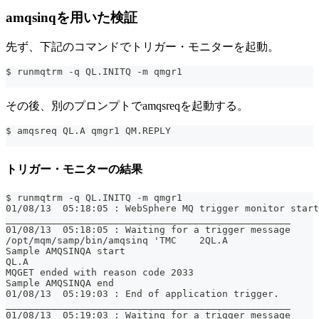
amqsinqを用いた検証
先ず、下記のコマンドでトリガー・モニターを起動。
$ runmqtrm -q QL.INITQ -m qmgr1
その後、別のプロンプトでamqsreqを起動する。
$ amqsreq QL.A qmgr1 QM.REPLY
トリガー・モニターの結果
$ runmqtrm -q QL.INITQ -m qmgr1
01/08/13  05:18:05 : WebSphere MQ trigger monitor start
__________________________________________________
01/08/13  05:18:05 : Waiting for a trigger message
/opt/mqm/samp/bin/amqsinq 'TMC    2QL.A                
Sample AMQSINQA start
QL.A
MQGET ended with reason code 2033
Sample AMQSINQA end
01/08/13  05:19:03 : End of application trigger.
__________________________________________________
01/08/13  05:19:03 : Waiting for a trigger message