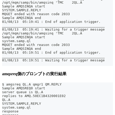
/opt/mqm/samp/bin/amqsinq 'TMC    2QL.A                
Sample AMQSINQA start
SYSTEM.SAMPLE.REPLY
MQGET ended with reason code 2033
Sample AMQSINQA end
01/08/13  05:19:41 : End of application trigger.
__________________________________________________
01/08/13  05:19:41 : Waiting for a trigger message
/opt/mqm/samp/bin/amqsinq 'TMC    2QL.A                
Sample AMQSINQA start
system.samp.ql
MQGET ended with reason code 2033
Sample AMQSINQA end
01/08/13  05:19:51 : End of application trigger.
__________________________________________________
01/08/13  05:19:51 : Waiting for a trigger message
amqsreq側のプロンプトの実行結果
$ amqsreq QL.A qmgr1 QM.REPLY
Sample AMQSREQ0 start
server queue is QL.A
replies to AMQ.50EC1B4320001E02
QL.A
SYSTEM.SAMPLE.REPLY
system.samp.ql
response