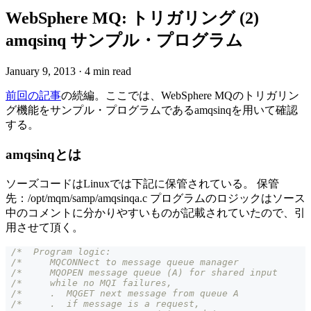
WebSphere MQ: トリガリング (2)
amqsinq サンプル・プログラム
January 9, 2013
·
4 min read
前回の記事
の続編。ここでは、WebSphere MQのトリガリン
グ機能をサンプル・プログラムであるamqsinqを用いて確認
する。
amqsinqとは
ソーズコードはLinuxでは下記に保管されている。 保管
先：/opt/mqm/samp/amqsinqa.c プログラムのロジックはソース
中のコメントに分かりやすいものが記載されていたので、引
用させて頂く。
/*  Program logic:                                    
/*     MQCONNect to message queue manager             
/*     MQOPEN message queue (A) for shared input      
/*     while no MQI failures,                         
/*     .  MQGET next message from queue A             
/*     .  if message is a request,                    