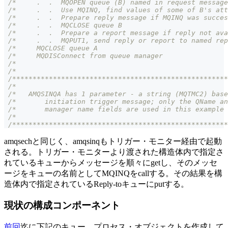
/*     .  .  MQOPEN queue (B) named in request message
/*     .  .  Use MQINQ, find values of some of B's att
/*     .  .  Prepare reply message if MQINQ was succes
/*     .  .  MQCLOSE queue B                          
/*     .  .  Prepare a report message if reply not ava
/*     .  .  MQPUT1, send reply or report to named rep
/*     MQCLOSE queue A                                
/*     MQDISConnect from queue manager                
/*                                                    
/*                                                    
/*****************************************************
/*                                                    
/*   AMQSINQA has 1 parameter - a string (MQTMC2) base
/*       initiation trigger message; only the QName an
/*       manager name fields are used in this example 
/*                                                    
/*****************************************************
amqsechと同じく、amqsinqもトリガー・モニター経由で起動
される。トリガー・モニターより渡された構造体内で指定さ
れているキューからメッセージを順々にgetし、そのメッセ
ージをキューの名前としてMQINQをcallする。その結果を構
造体内で指定されているReply-toキューにputする。
現状の構成コンポーネント
前回
迄に下記のキュー、プロセス・オブジェクトを作成して