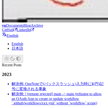
yu
Documents
Blog
Archive
GitHub
LinkedIn
English
English
日本語
Recent Posts
2023
解決例: OneNoteで(バックスラッシュ)入力時に¥(円)記
号に変換される事象
解決例: ! [remote rejected] main -> main (refusing to allow
an OAuth App to create or update workflow
`.github/workflows/xxx.yml` without `workflow` scope)