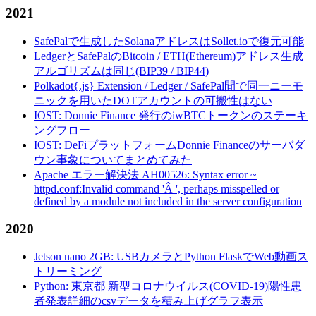
2021
SafePalで生成したSolanaアドレスはSollet.ioで復元可能
LedgerとSafePalのBitcoin / ETH(Ethereum)アドレス生成
アルゴリズムは同じ(BIP39 / BIP44)
Polkadot{.js} Extension / Ledger / SafePal間で同一ニーモ
ニックを用いたDOTアカウントの可搬性はない
IOST: Donnie Finance 発行のiwBTCトークンのステーキ
ングフロー
IOST: DeFiプラットフォームDonnie Financeのサーバダ
ウン事象についてまとめてみた
Apache エラー解決法 AH00526: Syntax error ~
httpd.conf:Invalid command 'Â ', perhaps misspelled or
defined by a module not included in the server configuration
2020
Jetson nano 2GB: USBカメラとPython FlaskでWeb動画ス
トリーミング
Python: 東京都 新型コロナウイルス(COVID-19)陽性患
者発表詳細のcsvデータを積み上げグラフ表示