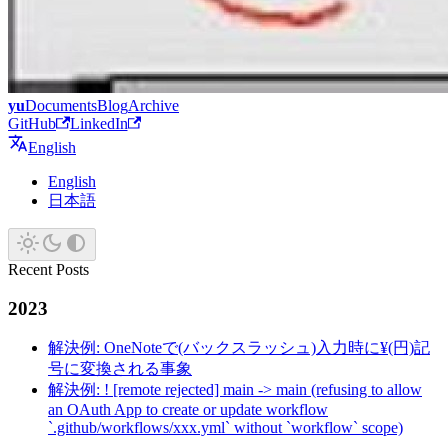
yu
Documents
Blog
Archive
GitHub
LinkedIn
English
English
日本語
Recent Posts
2023
解決例: OneNoteで(バックスラッシュ)入力時に¥(円)記
号に変換される事象
解決例: ! [remote rejected] main -> main (refusing to allow
an OAuth App to create or update workflow
`.github/workflows/xxx.yml` without `workflow` scope)