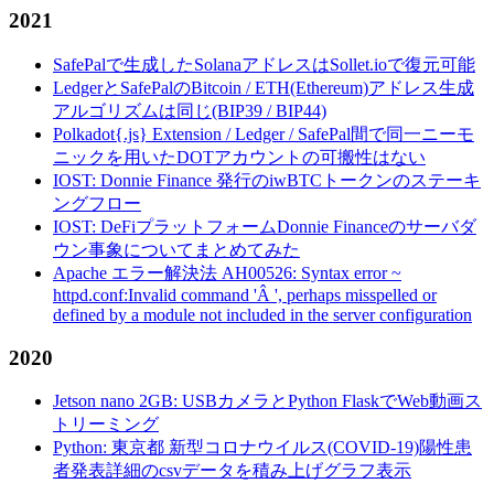
2021
SafePalで生成したSolanaアドレスはSollet.ioで復元可能
LedgerとSafePalのBitcoin / ETH(Ethereum)アドレス生成
アルゴリズムは同じ(BIP39 / BIP44)
Polkadot{.js} Extension / Ledger / SafePal間で同一ニーモ
ニックを用いたDOTアカウントの可搬性はない
IOST: Donnie Finance 発行のiwBTCトークンのステーキ
ングフロー
IOST: DeFiプラットフォームDonnie Financeのサーバダ
ウン事象についてまとめてみた
Apache エラー解決法 AH00526: Syntax error ~
httpd.conf:Invalid command 'Â ', perhaps misspelled or
defined by a module not included in the server configuration
2020
Jetson nano 2GB: USBカメラとPython FlaskでWeb動画ス
トリーミング
Python: 東京都 新型コロナウイルス(COVID-19)陽性患
者発表詳細のcsvデータを積み上げグラフ表示