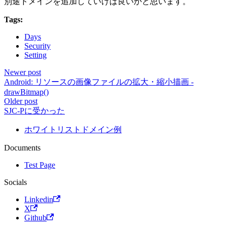
別途ドメインを追加していけば良いかと思います。
Tags:
Days
Security
Setting
Newer post
Android: リソースの画像ファイルの拡大・縮小描画 -
drawBitmap()
Older post
SJC-Pに受かった
ホワイトリストドメイン例
Documents
Test Page
Socials
Linkedin
X
Github