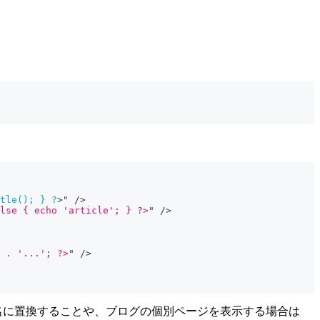
tle();
}
?
>
" />
lse { echo 'article'; } ?>
"
/>
 . '...'; ?>
"
/>
はブログ名に置換することや、ブログの個別ページを表示する場合は