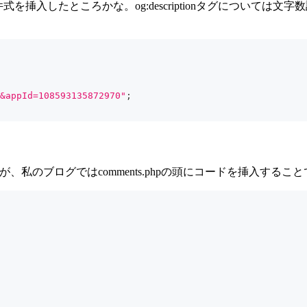
るよう、条件式を挿入したところかな。og:descriptionタグについ
&appId=108593135872970"
;
むが、私のブログではcomments.phpの頭にコードを挿入する