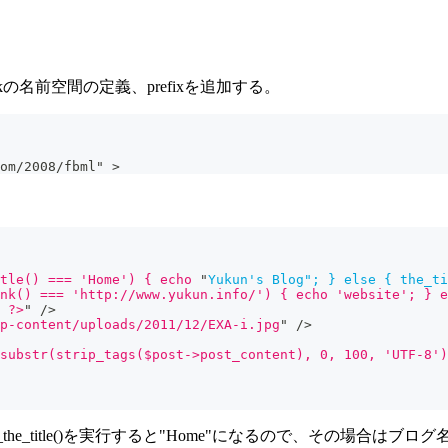
kの名前空間の定義、prefixを追加する。
om/2008/fbml" >
tle() === 'Home') { echo 
"
Yukun's
Blog";
}
else
{
the_ti
nk() === 'http://www.yukun.info/') { echo 'website'; } e
 ?>
"
/>
p-content/uploads/2011/12/EXA-i.jpg
"
/>
substr(strip_tags($post->post_content), 0, 100, 'UTF-8')
he_title()を実行すると"Home"になるので、その場合