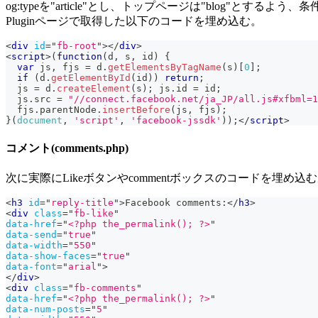
og:typeを"article"とし、トップページは"blog"とす
Pluginページで取得した以下のコードを埋め込む。
<
div
id
=
"
fb-root
"
>
</
div
>
<
script
>
(
function
(
d
,
 s
,
 id
)
{
var
 js
,
 fjs 
=
 d
.
getElementsByTagName
(
s
)
[
0
]
;
if
(
d
.
getElementById
(
id
)
)
return
;
  js 
=
 d
.
createElement
(
s
)
;
 js
.
id
=
 id
;
  js
.
src
=
"//connect.facebook.net/ja_JP/all.js#xfbml=1
  fjs
.
parentNode
.
insertBefore
(
js
,
 fjs
)
;
}
(
document
,
'script'
,
'facebook-jssdk'
)
)
;
</
script
>
コメント(comments.php)
次に実際にLikeボタンやcommentボックスのコードを埋め込
<
h3
id
=
"
reply-title
"
>
Facebook comments:
</
h3
>
<
div
class
=
"
fb-like
"
data-href
=
"
<?php the_permalink(); ?>
"
data-send
=
"
true
"
data-width
=
"
550
"
data-show-faces
=
"
true
"
data-font
=
"
arial
"
>
</
div
>
<
div
class
=
"
fb-comments
"
data-href
=
"
<?php the_permalink(); ?>
"
data-num-posts
=
"
5
"