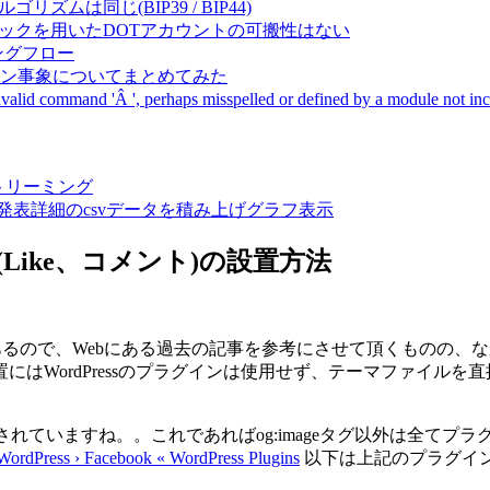
成アルゴリズムは同じ(BIP39 / BIP44)
Pal間で同一ニーモニックを用いたDOTアカウントの可搬性はない
ーキングフロー
サーバダウン事象についてまとめてみた
ommand 'Â ', perhaps misspelled or defined by a module not includ
動画ストリーミング
陽性患者発表詳細のcsvデータを積み上げグラフ表示
Plugins(Like、コメント)の設置方法
仕様変更があるので、Webにある過去の記事を参考にさせて頂くも
ordPressのプラグインは使用せず、テーマファイルを直接編
リリースされていますね。。これであればog:imageタグ以外は全て
WordPress › Facebook « WordPress Plugins
以下は上記のプラグイ