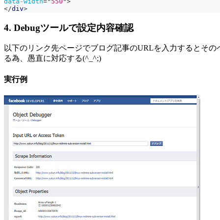
data-width
=
"
550
"
>
</
div
>
4. Debugツールで設定内容確認
以下のリンク先ページでブログ記事のURLを入力するとそ
る為、愚直に対応する(^_^;)
実行例