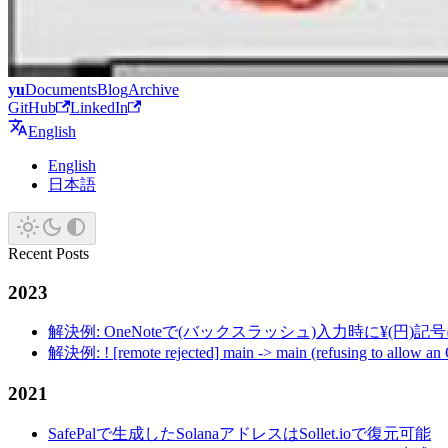
yu
Documents
Blog
Archive
GitHub
LinkedIn
English
English
日本語
Recent Posts
2023
解決例: OneNoteで(バックスラッシュ)入力時に¥(円)
解決例: ! [remote rejected] main -> main (refusing to allow an
2021
SafePalで生成したSolanaアドレスはSollet.ioで復元可能