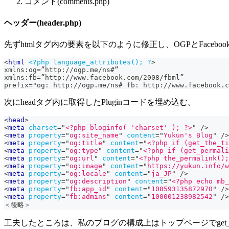
コメント(comments.php)
ヘッダー(header.php)
先ずhtmlタグ内の要素を以下のように修正し、OGPとFaceboo
<
html
<?php
language_attributes();
?
>
xmlns:og=”http://ogp.me/ns#”
xmlns:fb=”http://www.facebook.com/2008/fbml”
prefix="og: http://ogp.me/ns# fb: http://www.facebook.c
次にheadタグ内に取得したPluginコードを埋め込む。
<
head
>
<
meta
charset
=
"
<?php bloginfo( 'charset' ); ?>
"
/>
<
meta
property
=
"
og:site_name
"
content
=
"
Yukun's Blog
"
/>
<
meta
property
=
"
og:title
"
content
=
"
<?php if (get_the_ti
<
meta
property
=
"
og:type
"
content
=
"
<?php if (get_permali
<
meta
property
=
"
og:url
"
content
=
"
<?php the_permalink();
<
meta
property
=
"
og:image
"
content
=
"
https://yukun.info/w
<
meta
property
=
"
og:locale
"
content
=
"
ja_JP
"
/>
<
meta
property
=
"
og:description
"
content
=
"
<?php echo mb_
<
meta
property
=
"
fb:app_id
"
content
=
"
108593135872970
"
/>
<
meta
property
=
"
fb:admins
"
content
=
"
100001238982542
"
/>
＜後略＞
工夫したところは、私のブログの構成上はトップページでget_t