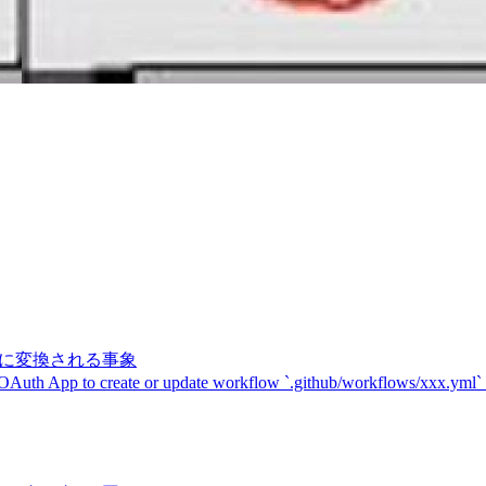
記号に変換される事象
 OAuth App to create or update workflow `.github/workflows/xxx.yml`