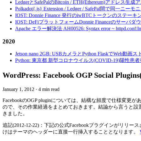
LedgerとSafePalのBitcoin / ETH(Ethereum)アドレス生
Polkadot{.js} Extension / Ledger / Safe
IOST: Donnie Finance 発行のiwBTCトークンのステ
IOST: DeFiプラットフォームDonnie Financeの
Apache エラー解決法 AH00526: Syntax error ~ httpd.conf:Invalid c
2020
Jetson nano 2GB: USBカメラとPython FlaskでWeb
Python: 東京都 新型コロナウイルス(COVID-19)
WordPress: Facebook OGP Social 
January 1, 2012
·
4 min read
FacebookのOGP pluginについては、結構な頻度で
ので、その作業経過をまとめておきます。結論から言うと設置にはW
きました。
追記(2012-12-22)：下記の公式Facebookプラグインが
けはテーマのヘッダーに直接一行挿入することとなります。