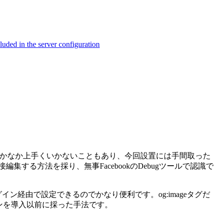
ed in the server configuration
のの、なかなか上手くいかないこともあり、今回設置には手間取った
集する方法を採り、無事FacebookのDebugツールで認識で
プラグイン経由で設定できるのでかなり便利です。og:imageタグだ
ンを導入以前に採った手法です。