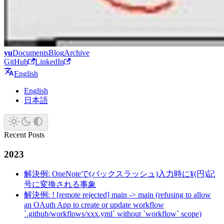
yu
Documents
Blog
Archive
GitHub
LinkedIn
English
English
日本語
Recent Posts
2023
解決例: OneNoteで(バックスラッシュ)入力時に¥(円)記
号に変換される事象
解決例: ! [remote rejected] main -> main (refusing to allow
an OAuth App to create or update workflow
`.github/workflows/xxx.yml` without `workflow` scope)