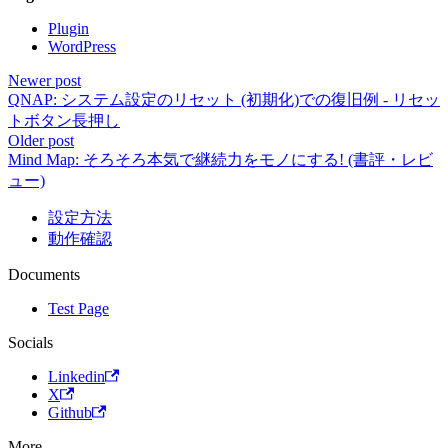
Plugin
WordPress
Newer post
QNAP: システム設定のリセット (初期化)での復旧例 - リセッ
トボタン長押し
Older post
Mind Map: そろそろ本気で継続力をモノにする! (書評・レビ
ュー)
設定方法
動作確認
Documents
Test Page
Socials
Linkedin
X
Github
More