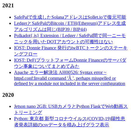
2021
SafePalで生成したSolanaアドレスはSollet.ioで復元可能
LedgerとSafePalのBitcoin / ETH(Ethereum)アドレス生成
アルゴリズムは同じ(BIP39 / BIP44)
Polkadot{.js} Extension / Ledger / SafePal間で同一ニーモ
ニックを用いたDOTアカウントの可搬性はない
IOST: Donnie Finance 発行のiwBTCトークンのステーキ
ングフロー
IOST: DeFiプラットフォームDonnie Financeのサーバダ
ウン事象についてまとめてみた
Apache エラー解決法 AH00526: Syntax error ~
httpd.conf:Invalid command 'Â ', perhaps misspelled or
defined by a module not included in the server configuration
2020
Jetson nano 2GB: USBカメラとPython FlaskでWeb動画ス
トリーミング
Python: 東京都 新型コロナウイルス(COVID-19)陽性患
者発表詳細のcsvデータを積み上げグラフ表示