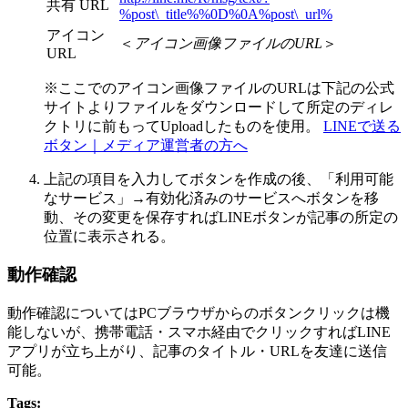
共有 URL
%post\_title%%0D%0A%post\_url%
アイコン
＜
アイコン画像ファイルのURL
＞
URL
※ここでのアイコン画像ファイルのURLは下記の公式
サイトよりファイルをダウンロードして所定のディレ
クトリに前もってUploadしたものを使用。
LINEで送る
ボタン｜メディア運営者の方へ
上記の項目を入力してボタンを作成の後、「利用可能
なサービス」→有効化済みのサービスへボタンを移
動、その変更を保存すればLINEボタンが記事の所定の
位置に表示される。
動作確認
動作確認についてはPCブラウザからのボタンクリックは機
能しないが、携帯電話・スマホ経由でクリックすればLINE
アプリが立ち上がり、記事のタイトル・URLを友達に送信
可能。
Tags: