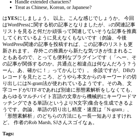
Handle extended characters?
Treat as Chinese, Korean, or Japanese?
は
YES
にしましょう。 以上。こんな感じでしょうか。 今回
はWordPressに関する初の記事となりましたが、↓の関連記事
リストを見ると何だか頑張って関連していそうな記事を推薦
してくれているように見えなくもないです（勿論、今後
WordPress関連の記事を投稿すれば、この記事のリストも更
新されます。 存外この推薦から新たな気づきが生まれるこ
ともあるので、とっても便利なプラグインです（「へー、そ
の記事が関係するのか。共通点と相違点は何なんだろう？う
ーん、あ、確かに！」ってかんじで）。 余談ですが、DBの
レコードを見たところ、どうやら本文からのキーワードの切
り出しにはN-gram法が使われているようです。その為、文
字コードがUTF-8であれば別途に形態素解析をしなくても、
あらゆるマルチバイト言語の文章から機械的にキーワードマ
ッチングできる単語(というよりN文字)集合を生成できるよ
うです。勿論、単語の切り出し精度・速度は「N-gram」、
「形態素解析」のどちらの方法にも一長一短ありますけれ
ど。 作者のRob Marsh, SJさんスゴイなぁ。
Tags: