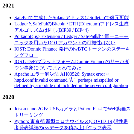
2021
SafePalで生成したSolanaアドレスはSollet.ioで復元可能
LedgerとSafePalのBitcoin / ETH(Ethereum)アドレス生成
アルゴリズムは同じ(BIP39 / BIP44)
Polkadot{.js} Extension / Ledger / SafePal間で同一ニーモ
ニックを用いたDOTアカウントの可搬性はない
IOST: Donnie Finance 発行のiwBTCトークンのステーキ
ングフロー
IOST: DeFiプラットフォームDonnie Financeのサーバダ
ウン事象についてまとめてみた
Apache エラー解決法 AH00526: Syntax error ~
httpd.conf:Invalid command 'Â ', perhaps misspelled or
defined by a module not included in the server configuration
2020
Jetson nano 2GB: USBカメラとPython FlaskでWeb動画ス
トリーミング
Python: 東京都 新型コロナウイルス(COVID-19)陽性患
者発表詳細のcsvデータを積み上げグラフ表示