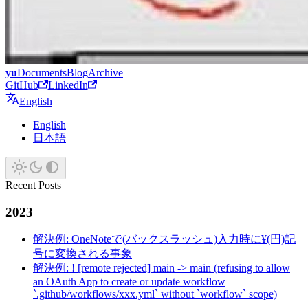
yu
Documents
Blog
Archive
GitHub
LinkedIn
English
English
日本語
Recent Posts
2023
解決例: OneNoteで(バックスラッシュ)入力時に¥(円)記
号に変換される事象
解決例: ! [remote rejected] main -> main (refusing to allow
an OAuth App to create or update workflow
`.github/workflows/xxx.yml` without `workflow` scope)