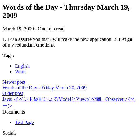
Words of the Day - Thursday March 19,
2009
March 19, 2009
·
One min read
1. I can
assure
you that I will make the new application. 2.
Let go
of
my redundant emotions.
Tags:
English
Word
Newer post
Words of the Day - Friday March 20, 2009
Older post
Java: イベント駆動によるModelとViewの分離 - Observer パタ
ーン
Documents
Test Page
Socials