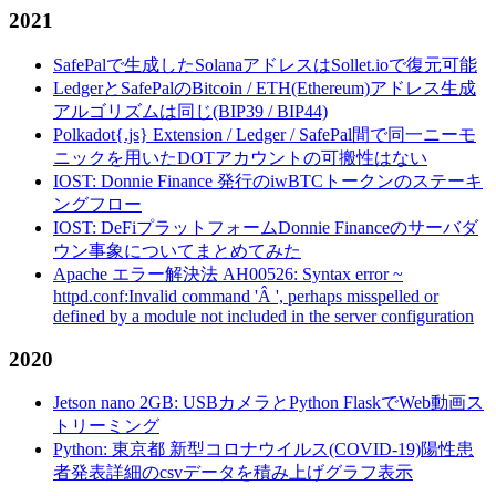
2021
SafePalで生成したSolanaアドレスはSollet.ioで復元可能
LedgerとSafePalのBitcoin / ETH(Ethereum)アドレス生成
アルゴリズムは同じ(BIP39 / BIP44)
Polkadot{.js} Extension / Ledger / SafePal間で同一ニーモ
ニックを用いたDOTアカウントの可搬性はない
IOST: Donnie Finance 発行のiwBTCトークンのステーキ
ングフロー
IOST: DeFiプラットフォームDonnie Financeのサーバダ
ウン事象についてまとめてみた
Apache エラー解決法 AH00526: Syntax error ~
httpd.conf:Invalid command 'Â ', perhaps misspelled or
defined by a module not included in the server configuration
2020
Jetson nano 2GB: USBカメラとPython FlaskでWeb動画ス
トリーミング
Python: 東京都 新型コロナウイルス(COVID-19)陽性患
者発表詳細のcsvデータを積み上げグラフ表示