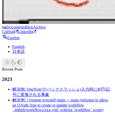
yu
Documents
Blog
Archive
GitHub
LinkedIn
English
English
日本語
Recent Posts
2023
解決例: OneNoteで(バックスラッシュ)入力時に¥(円)記
号に変換される事象
解決例: ! [remote rejected] main -> main (refusing to allow
an OAuth App to create or update workflow
`.github/workflows/xxx.yml` without `workflow` scope)