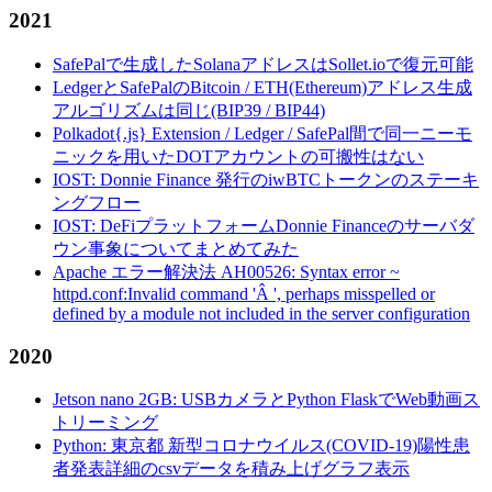
2021
SafePalで生成したSolanaアドレスはSollet.ioで復元可能
LedgerとSafePalのBitcoin / ETH(Ethereum)アドレス生成
アルゴリズムは同じ(BIP39 / BIP44)
Polkadot{.js} Extension / Ledger / SafePal間で同一ニーモ
ニックを用いたDOTアカウントの可搬性はない
IOST: Donnie Finance 発行のiwBTCトークンのステーキ
ングフロー
IOST: DeFiプラットフォームDonnie Financeのサーバダ
ウン事象についてまとめてみた
Apache エラー解決法 AH00526: Syntax error ~
httpd.conf:Invalid command 'Â ', perhaps misspelled or
defined by a module not included in the server configuration
2020
Jetson nano 2GB: USBカメラとPython FlaskでWeb動画ス
トリーミング
Python: 東京都 新型コロナウイルス(COVID-19)陽性患
者発表詳細のcsvデータを積み上げグラフ表示