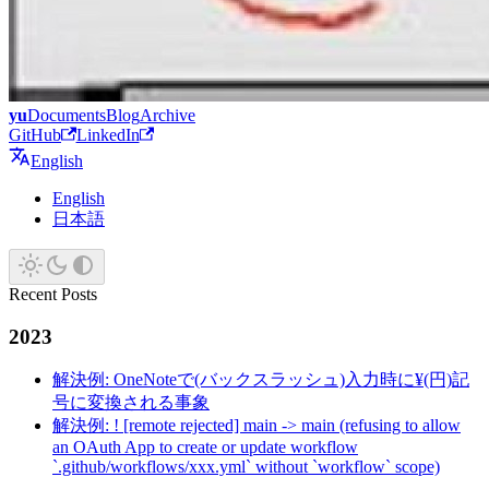
yu
Documents
Blog
Archive
GitHub
LinkedIn
English
English
日本語
Recent Posts
2023
解決例: OneNoteで(バックスラッシュ)入力時に¥(円)記
号に変換される事象
解決例: ! [remote rejected] main -> main (refusing to allow
an OAuth App to create or update workflow
`.github/workflows/xxx.yml` without `workflow` scope)