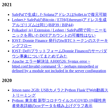
2021
SafePalで生成したSolanaアドレスはSollet.ioで復元可能
LedgerとSafePalのBitcoin / ETH(Ethereum)アドレス生成
アルゴリズムは同じ(BIP39 / BIP44)
Polkadot{.js} Extension / Ledger / SafePal間で同一ニーモ
ニックを用いたDOTアカウントの可搬性はない
IOST: Donnie Finance 発行のiwBTCトークンのステーキ
ングフロー
IOST: DeFiプラットフォームDonnie Financeのサーバダ
ウン事象についてまとめてみた
Apache エラー解決法 AH00526: Syntax error ~
httpd.conf:Invalid command 'Â ', perhaps misspelled or
defined by a module not included in the server configuration
2020
Jetson nano 2GB: USBカメラとPython FlaskでWeb動画ス
トリーミング
Python: 東京都 新型コロナウイルス(COVID-19)陽性患
者発表詳細のcsvデータを積み上げグラフ表示