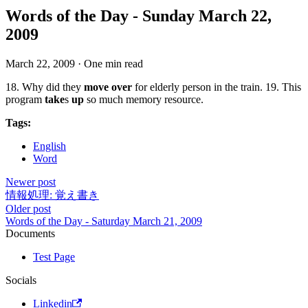
Words of the Day - Sunday March 22,
2009
March 22, 2009
·
One min read
18. Why did they
move over
for elderly person in the train. 19. This
program
take
s
up
so much memory resource.
Tags:
English
Word
Newer post
情報処理: 覚え書き
Older post
Words of the Day - Saturday March 21, 2009
Documents
Test Page
Socials
Linkedin