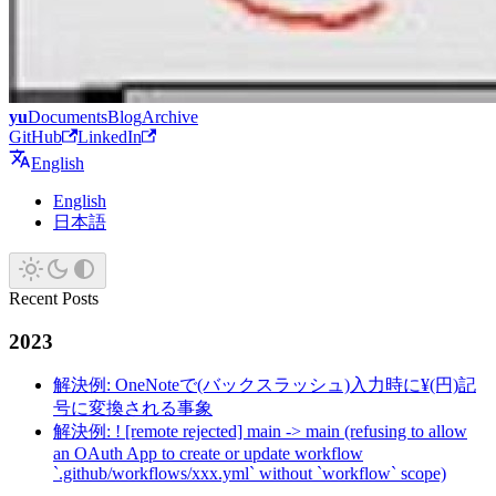
yu
Documents
Blog
Archive
GitHub
LinkedIn
English
English
日本語
Recent Posts
2023
解決例: OneNoteで(バックスラッシュ)入力時に¥(円)記
号に変換される事象
解決例: ! [remote rejected] main -> main (refusing to allow
an OAuth App to create or update workflow
`.github/workflows/xxx.yml` without `workflow` scope)