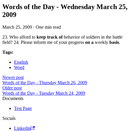
Words of the Day - Wednesday March 25,
2009
March 25, 2009
·
One min read
23. Who afford to
keep track of
behavior of soldiers in the battle
field? 24. Please inform me of your progress
on a
weekly
basis
.
Tags:
English
Word
Newer post
Words of the Day - Thursday March 26, 2009
Older post
Words of the Day - Tuesday March 24, 2009
Documents
Test Page
Socials
Linkedin