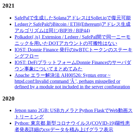
2021
SafePalで生成したSolanaアドレスはSollet.ioで復元可能
LedgerとSafePalのBitcoin / ETH(Ethereum)アドレス生成
アルゴリズムは同じ(BIP39 / BIP44)
Polkadot{.js} Extension / Ledger / SafePal間で同一ニーモ
ニックを用いたDOTアカウントの可搬性はない
IOST: Donnie Finance 発行のiwBTCトークンのステーキ
ングフロー
IOST: DeFiプラットフォームDonnie Financeのサーバダ
ウン事象についてまとめてみた
Apache エラー解決法 AH00526: Syntax error ~
httpd.conf:Invalid command 'Â ', perhaps misspelled or
defined by a module not included in the server configuration
2020
Jetson nano 2GB: USBカメラとPython FlaskでWeb動画ス
トリーミング
Python: 東京都 新型コロナウイルス(COVID-19)陽性患
者発表詳細のcsvデータを積み上げグラフ表示