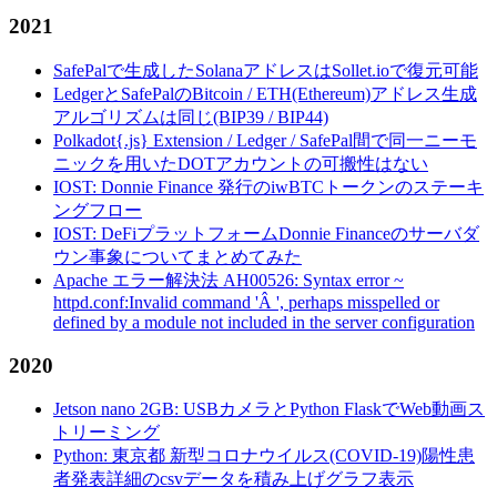
2021
SafePalで生成したSolanaアドレスはSollet.ioで復元可能
LedgerとSafePalのBitcoin / ETH(Ethereum)アドレス生成
アルゴリズムは同じ(BIP39 / BIP44)
Polkadot{.js} Extension / Ledger / SafePal間で同一ニーモ
ニックを用いたDOTアカウントの可搬性はない
IOST: Donnie Finance 発行のiwBTCトークンのステーキ
ングフロー
IOST: DeFiプラットフォームDonnie Financeのサーバダ
ウン事象についてまとめてみた
Apache エラー解決法 AH00526: Syntax error ~
httpd.conf:Invalid command 'Â ', perhaps misspelled or
defined by a module not included in the server configuration
2020
Jetson nano 2GB: USBカメラとPython FlaskでWeb動画ス
トリーミング
Python: 東京都 新型コロナウイルス(COVID-19)陽性患
者発表詳細のcsvデータを積み上げグラフ表示