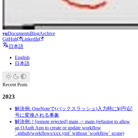
yu
Documents
Blog
Archive
GitHub
LinkedIn
日本語
English
日本語
Recent Posts
2023
解決例: OneNoteで(バックスラッシュ)入力時に¥(円)記
号に変換される事象
解決例: ! [remote rejected] main -> main (refusing to allow
an OAuth App to create or update workflow
`.github/workflows/xxx.yml` without `workflow` scope)