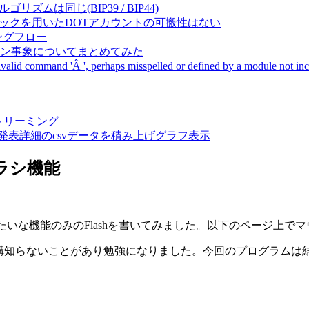
成アルゴリズムは同じ(BIP39 / BIP44)
Pal間で同一ニーモニックを用いたDOTアカウントの可搬性はない
ーキングフロー
サーバダウン事象についてまとめてみた
ommand 'Â ', perhaps misspelled or defined by a module not includ
動画ストリーミング
陽性患者発表詳細のcsvデータを積み上げグラフ表示
ブラシ機能
ラシみたいな機能のみのFlashを書いてみました。以下のページ
、結構知らないことがあり勉強になりました。今回のプログラム