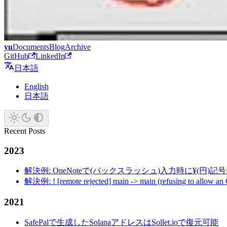
yu
Documents
Blog
Archive
GitHub
LinkedIn
日本語
English
日本語
Recent Posts
2023
解決例: OneNoteで(バックスラッシュ)入力時に¥(円)
解決例: ! [remote rejected] main -> main (refusing to allow an
2021
SafePalで生成したSolanaアドレスはSollet.ioで復元可能