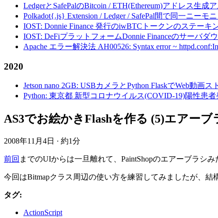
LedgerとSafePalのBitcoin / ETH(Ethereum)アドレス生
Polkadot{.js} Extension / Ledger / Safe
IOST: Donnie Finance 発行のiwBTCトークンのステ
IOST: DeFiプラットフォームDonnie Financeの
Apache エラー解決法 AH00526: Syntax error ~ httpd.conf:Invalid c
2020
Jetson nano 2GB: USBカメラとPython FlaskでWeb
Python: 東京都 新型コロナウイルス(COVID-19)
AS3でお絵かきFlashを作る (5)エアー
2008年11月4日
·
約1分
前回
までのUIからは一旦離れて、PaintShopのエアーブ
今回はBitmapクラス周辺の使い方を練習してみましたが
タグ:
ActionScript