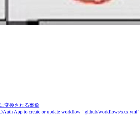
記号に変換される事象
 OAuth App to create or update workflow `.github/workflows/xxx.yml`