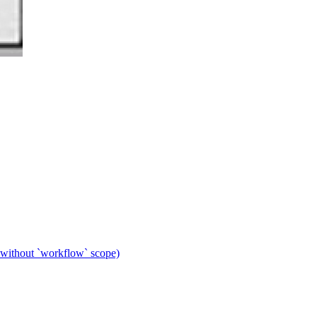
 without `workflow` scope)