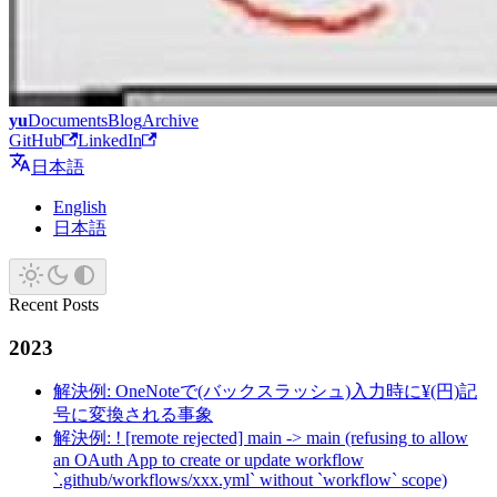
yu
Documents
Blog
Archive
GitHub
LinkedIn
日本語
English
日本語
Recent Posts
2023
解決例: OneNoteで(バックスラッシュ)入力時に¥(円)記
号に変換される事象
解決例: ! [remote rejected] main -> main (refusing to allow
an OAuth App to create or update workflow
`.github/workflows/xxx.yml` without `workflow` scope)