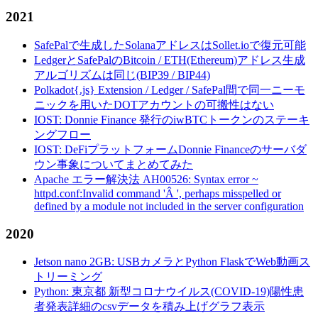
2021
SafePalで生成したSolanaアドレスはSollet.ioで復元可能
LedgerとSafePalのBitcoin / ETH(Ethereum)アドレス生成
アルゴリズムは同じ(BIP39 / BIP44)
Polkadot{.js} Extension / Ledger / SafePal間で同一ニーモ
ニックを用いたDOTアカウントの可搬性はない
IOST: Donnie Finance 発行のiwBTCトークンのステーキ
ングフロー
IOST: DeFiプラットフォームDonnie Financeのサーバダ
ウン事象についてまとめてみた
Apache エラー解決法 AH00526: Syntax error ~
httpd.conf:Invalid command 'Â ', perhaps misspelled or
defined by a module not included in the server configuration
2020
Jetson nano 2GB: USBカメラとPython FlaskでWeb動画ス
トリーミング
Python: 東京都 新型コロナウイルス(COVID-19)陽性患
者発表詳細のcsvデータを積み上げグラフ表示