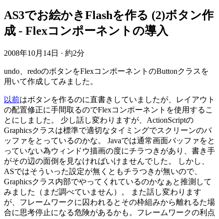
AS3でお絵かきFlashを作る (2)ボタン作
成 - Flexコンポーネントの導入
2008年10月14日
·
約2分
undo、redoのボタンをFlexコンポーネントのButtonクラスを
用いて作成してみました。
以前
はボタンを作るのに直書きしていましたが、レイアウト
の配置修正に手間取るのでFlexコンポーネントを使用するこ
とにしました。 少し話し変わりますが、ActionScriptの
Graphicsクラスは標準で適切なタイミングでスクリーンのバ
ッファをとっているのかな。 Javaでは通常画面バッファをと
っていない為ウィンドウ描画の度にチラつきがあり、書き手
がその辺の面倒を見なければいけませんでした。 しかし、
ASではそういった設定が無くともチラつきが無いので、
Graphicsクラス内部でやってくれているのかなぁと推測して
みました（まだ調べていません）。 また話し変わります
が、フレームワークに囚われるとその枠組みから離れるた場
合に思考停止になる危険があるかも。フレームワークの利点