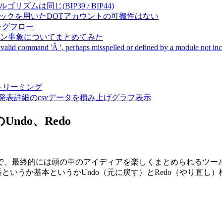
成アルゴリズムは同じ(BIP39 / BIP44)
Pal間で同一ニーモニックを用いたDOTアカウントの可搬性はない
ーキングフロー
サーバダウン事象についてまとめてみた
ommand 'Â ', perhaps misspelled or defined by a module not includ
動画ストリーミング
陽性患者発表詳細のcsvデータを積み上げグラフ表示
Undo、Redo
で、最終的には頭の中のアイディアを楽しくまとめられるツール
いうか基本というかUndo（元に戻す）とRedo（やり直し）機