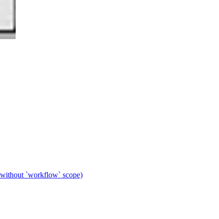
 without `workflow` scope)