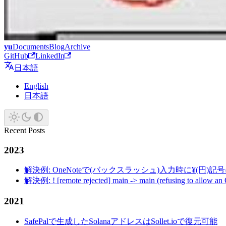
yu
Documents
Blog
Archive
GitHub
LinkedIn
日本語
English
日本語
Recent Posts
2023
解決例: OneNoteで(バックスラッシュ)入力時に¥(円)
解決例: ! [remote rejected] main -> main (refusing to allow an
2021
SafePalで生成したSolanaアドレスはSollet.ioで復元可能