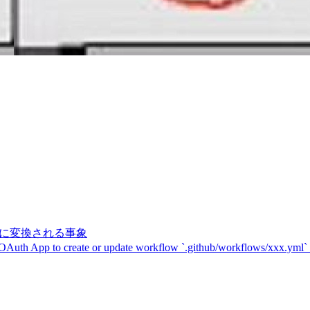
記号に変換される事象
 OAuth App to create or update workflow `.github/workflows/xxx.yml`