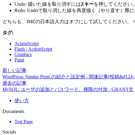
Undo: 描いた線を取り消すには
Zキー
を押してください
Redo: Undoで取り消した線を再度描く（やり直す）際
どちらも、IMEの日本語入力はオフにして試してください。
タグ:
ActionScript
Flash / ActionScript
Graphics
Paint
新しい記事
WordPress: Similar Posts の紹介と設定例 - 関連記事[投
過去の記事
MySQL: ユーザの追加とパスワード、権限の付加 - GRANT文
使い方
Documents
Test Page
Socials