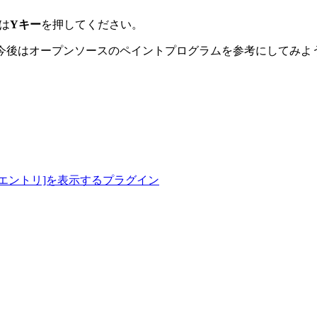
。
には
Yキー
を押してください。
 今後はオープンソースのペイントプログラムを参考にしてみよ
稿&#124;エントリ]を表示するプラグイン