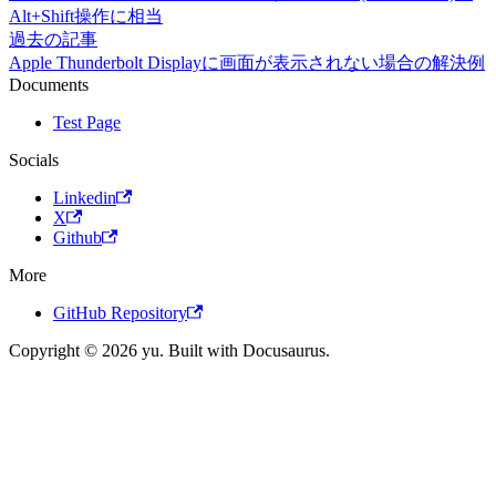
Alt+Shift操作に相当
過去の記事
Apple Thunderbolt Displayに画面が表示されない場合の解決例
Documents
Test Page
Socials
Linkedin
X
Github
More
GitHub Repository
Copyright © 2026 yu. Built with Docusaurus.