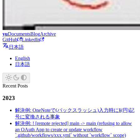
yu
Documents
Blog
Archive
GitHub
LinkedIn
日本語
English
日本語
Recent Posts
2023
解決例: OneNoteで(バックスラッシュ)入力時に¥(円)記
号に変換される事象
解決例: ! [remote rejected] main -> main (refusing to allow
an OAuth App to create or update workflow
`.github/workflows/xxx.yml` without `workflow` scope)