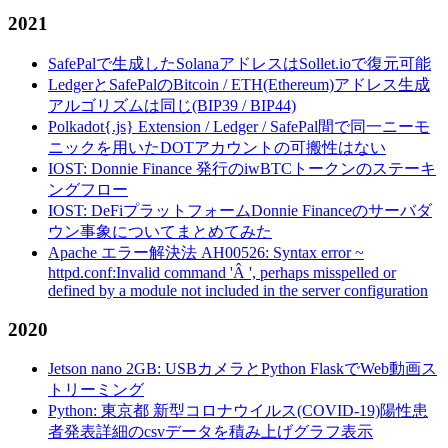
2021
SafePalで生成したSolanaアドレスはSollet.ioで復元可能
LedgerとSafePalのBitcoin / ETH(Ethereum)アドレス生成
アルゴリズムは同じ(BIP39 / BIP44)
Polkadot{.js} Extension / Ledger / SafePal間で同一ニーモ
ニックを用いたDOTアカウントの可搬性はない
IOST: Donnie Finance 発行のiwBTCトークンのステーキ
ングフロー
IOST: DeFiプラットフォームDonnie Financeのサーバダ
ウン事象についてまとめてみた
Apache エラー解決法 AH00526: Syntax error ~
httpd.conf:Invalid command 'Â ', perhaps misspelled or
defined by a module not included in the server configuration
2020
Jetson nano 2GB: USBカメラとPython FlaskでWeb動画ス
トリーミング
Python: 東京都 新型コロナウイルス(COVID-19)陽性患
者発表詳細のcsvデータを積み上げグラフ表示