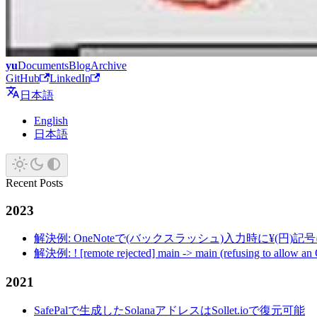
yu
Documents
Blog
Archive
GitHub
LinkedIn
日本語
English
日本語
Recent Posts
2023
解決例: OneNoteで(バックスラッシュ)入力時に¥(円)
解決例: ! [remote rejected] main -> main (refusing to allow an
2021
SafePalで生成したSolanaアドレスはSollet.ioで復元可能