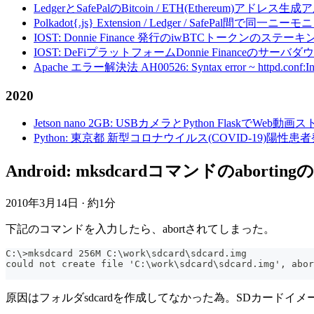
LedgerとSafePalのBitcoin / ETH(Ethereum)アドレス生
Polkadot{.js} Extension / Ledger / Safe
IOST: Donnie Finance 発行のiwBTCトークンのステ
IOST: DeFiプラットフォームDonnie Financeの
Apache エラー解決法 AH00526: Syntax error ~ httpd.conf:Invalid c
2020
Jetson nano 2GB: USBカメラとPython FlaskでWeb
Python: 東京都 新型コロナウイルス(COVID-19)
Android: mksdcardコマンドのabortingの解決法 - 
2010年3月14日
·
約1分
下記のコマンドを入力したら、abortされてしまった。
C:\>mksdcard 256M C:\work\sdcard\sdcard.img
could not create file 'C:\work\sdcard\sdcard.img', abor
原因はフォルダsdcardを作成してなかった為。SDカード