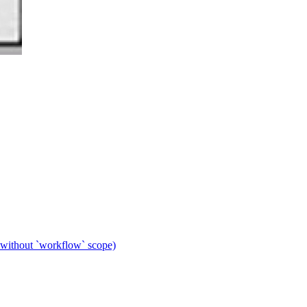
 without `workflow` scope)