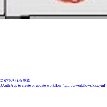
記号に変換される事象
 OAuth App to create or update workflow `.github/workflows/xxx.yml`