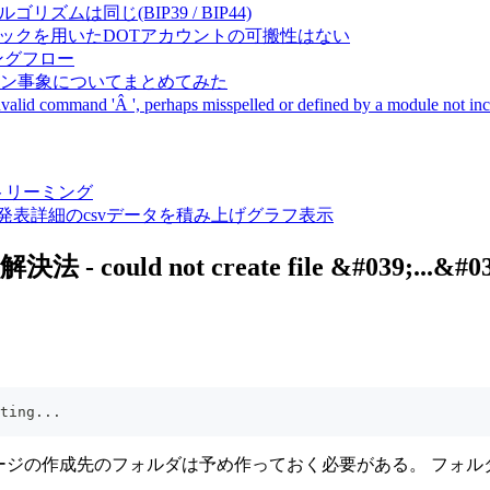
成アルゴリズムは同じ(BIP39 / BIP44)
Pal間で同一ニーモニックを用いたDOTアカウントの可搬性はない
ーキングフロー
サーバダウン事象についてまとめてみた
ommand 'Â ', perhaps misspelled or defined by a module not includ
動画ストリーミング
陽性患者発表詳細のcsvデータを積み上げグラフ表示
could not create file &#039;...&#039;,
ting...
イメージの作成先のフォルダは予め作っておく必要がある。 フ