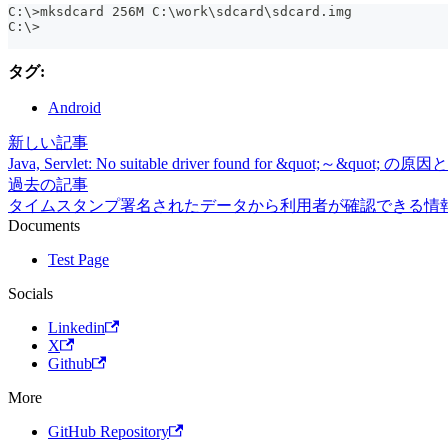
C:\>mksdcard 256M C:\work\sdcard\sdcard.img
C:\>
タグ:
Android
新しい記事
Java, Servlet: No suitable driver found for &quot;～&quot; 
過去の記事
タイムスタンプ署名されたデータから利用者が確認できる情
Documents
Test Page
Socials
Linkedin
X
Github
More
GitHub Repository