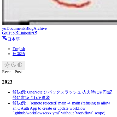
yu
Documents
Blog
Archive
GitHub
LinkedIn
日本語
English
日本語
Recent Posts
2023
解決例: OneNoteで(バックスラッシュ)入力時に¥(円)記
号に変換される事象
解決例: ! [remote rejected] main -> main (refusing to allow
an OAuth App to create or update workflow
`.github/workflows/xxx.yml` without `workflow` scope)