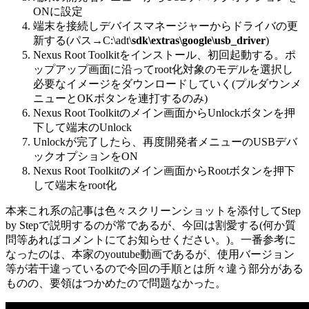
ONに設定
端末を接続しデバイスマネージャーからドライバの更
新する(パス→C:\adt\
sdk\extras\google\usb_driver
)
Nexus Root Toolkitをインストール、初回起動する。ポ
ップアップ画面に沿ってroot化対象のモデルを選択し
必要なイメージをダウンロードしていく(プルダウンメ
ニューとOKボタンを連打するのみ)
Nexus Root Toolkitのメイン画面からUnlockボタンを押
下して端末のUnlock
Unlockが完了したら、再度開発者メニューのUSBデバ
ックオプションをON
Nexus Root Toolkitのメイン画面からRootボタンを押下
して端末をroot化
本来これ系の記事は色々スクリーンショットを添付してStep
by Stepで説明するのが常であるが、今回は割愛する(何か質
問等あればコメントにてお知らせください。)。一番参考に
なったのは、本家のyoutube動画であるが、使用バージョン
等が若干違っているので今回の手順とは所々違う部分がある
ものの、要領はつかめたので問題なかった。