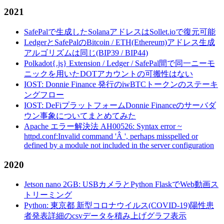
2021
SafePalで生成したSolanaアドレスはSollet.ioで復元可能
LedgerとSafePalのBitcoin / ETH(Ethereum)アドレス生成
アルゴリズムは同じ(BIP39 / BIP44)
Polkadot{.js} Extension / Ledger / SafePal間で同一ニーモ
ニックを用いたDOTアカウントの可搬性はない
IOST: Donnie Finance 発行のiwBTCトークンのステーキ
ングフロー
IOST: DeFiプラットフォームDonnie Financeのサーバダ
ウン事象についてまとめてみた
Apache エラー解決法 AH00526: Syntax error ~
httpd.conf:Invalid command 'Â ', perhaps misspelled or
defined by a module not included in the server configuration
2020
Jetson nano 2GB: USBカメラとPython FlaskでWeb動画ス
トリーミング
Python: 東京都 新型コロナウイルス(COVID-19)陽性患
者発表詳細のcsvデータを積み上げグラフ表示