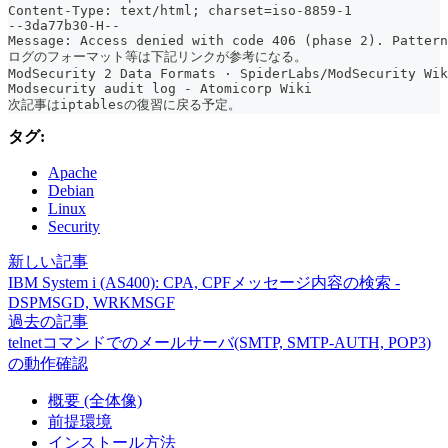
Content-Type: text/html; charset=iso-8859-1
--3da77b30-H--
Message: Access denied with code 406 (phase 2). Pattern
ログのフォーマット等は下記リンクが参考になる。
ModSecurity 2 Data Formats · SpiderLabs/ModSecurity Wik
Modsecurity audit log - Atomicorp Wiki
次記事はiptablesの復習に戻る予定。
タグ:
Apache
Debian
Linux
Security
新しい記事
IBM System i (AS400): CPA, CPFメッセージ内容の検索 -
DSPMSGD, WRKMSGF
過去の記事
telnetコマンドでのメールサーバ(SMTP, SMTP-AUTH, POP3)
の動作確認
概要 (全体像)
前提環境
インストール方法