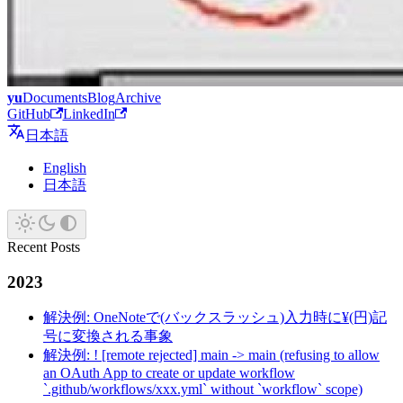
yu
Documents
Blog
Archive
GitHub
LinkedIn
日本語
English
日本語
Recent Posts
2023
解決例: OneNoteで(バックスラッシュ)入力時に¥(円)記
号に変換される事象
解決例: ! [remote rejected] main -> main (refusing to allow
an OAuth App to create or update workflow
`.github/workflows/xxx.yml` without `workflow` scope)