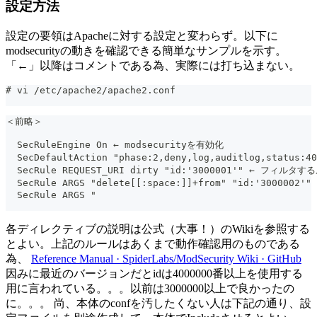
設定方法
設定の要領はApacheに対する設定と変わらず。以下に
modsecurityの動きを確認できる簡単なサンプルを示す。
「←」以降はコメントである為、実際には打ち込まない。
# vi /etc/apache2/apache2.conf
＜前略＞
  SecRuleEngine On ← modsecurityを有効化
  SecDefaultAction "phase:2,deny,log,audit
  SecRule REQUEST_URI dirty "id:'3000001'" 
  SecRule ARGS "delete[[:space:]]+from" "id:'300
  SecRule ARGS "
各ディレクティブの説明は公式（大事！）のWikiを参照する
とよい。上記のルールはあくまで動作確認用のものである
為、
Reference Manual · SpiderLabs/ModSecurity Wiki · GitHub
因みに最近のバージョンだとidは4000000番以上を使用する
用に言われている。。。以前は3000000以上で良かったの
に。。。 尚、本体のconfを汚したくない人は下記の通り、設