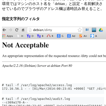
環境ではマシンのホスト名を「debian」と設定・名前解決さ
せているのでブラウザのアドレス欄は適時読み替えること。
指定文字列のフィルタ
# tail -f /var/log/apache2/access.log
172.16.56.1 - - [01/Mar/2014:00:23:01 +0900] "GET /dir
# tail -f /var/log/apache2/audit.log
--c369a170-A--
[01/Mar/2014:00:23:01 +0900] UxCp1X8AAQEAAAqqAT4AAAAC 1