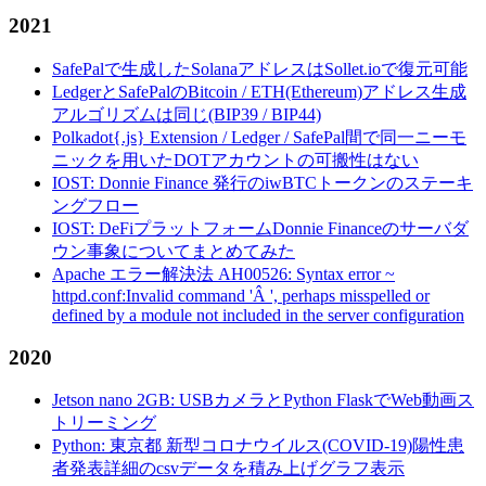
2021
SafePalで生成したSolanaアドレスはSollet.ioで復元可能
LedgerとSafePalのBitcoin / ETH(Ethereum)アドレス生成
アルゴリズムは同じ(BIP39 / BIP44)
Polkadot{.js} Extension / Ledger / SafePal間で同一ニーモ
ニックを用いたDOTアカウントの可搬性はない
IOST: Donnie Finance 発行のiwBTCトークンのステーキ
ングフロー
IOST: DeFiプラットフォームDonnie Financeのサーバダ
ウン事象についてまとめてみた
Apache エラー解決法 AH00526: Syntax error ~
httpd.conf:Invalid command 'Â ', perhaps misspelled or
defined by a module not included in the server configuration
2020
Jetson nano 2GB: USBカメラとPython FlaskでWeb動画ス
トリーミング
Python: 東京都 新型コロナウイルス(COVID-19)陽性患
者発表詳細のcsvデータを積み上げグラフ表示