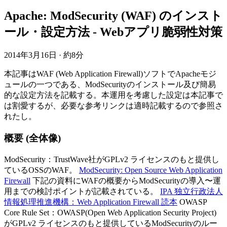
Apache: ModSecurity (WAF) のインスト
ール・設定方法 - Webアプリ脆弱性対策
2014年3月16日
·
約8分
本記事はWAF (Web Application Firewall)ソフトでApacheモジ
ュールの一つである、ModSecurityのインストール及び簡易
的な設定方法を記載する。本運用を考慮した設定は本記事で
は割愛するが、必要な参考リンクは適時記載するので参照さ
れたし。
概要 (全体像)
ModSecurity：TrustWave社がGPLv2 ライセンスのもと提供し
ているOSSのWAF。
ModSecurity: Open Source Web Application
Firewall
下記の資料にWAFの概要からModSecurityの導入〜運
用までの検討ポイントが記載されている。
IPA 独立行政法人
情報処理推進機構：Web Application Firewall 読本
OWASP
Core Rule Set：OWASP(Open Web Application Security Project)
がGPLv2 ライセンスのもと提供しているModSecurityのルー