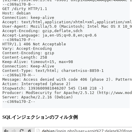
--c369a170-B--
GET /dirty HTTP/1.1
Host: debian
Connection: keep-alive
Accept: text/html,application/xhtml+xml,application/xml
User-Agent: Mozilla/5.0 (Macintosh; Intel Mac OS X 10_9
Accept-Encoding: gzip,deflate,sdch
Accept-Language: ja,en-US;q=0.8,en;q=0.6
--c369a170-F--
HTTP/1.1 406 Not Acceptable
Vary: Accept-Encoding
Content-Encoding: gzip
Content-Length: 258
Keep-Alive: timeout=15, max=98
Connection: Keep-Alive
Content-Type: text/html; charset=iso-8859-1
--c369a170-H--
Message: Access denied with code 406 (phase 2). Pattern
Action: Intercepted (phase 2)
Stopwatch: 1393600981046207 545 (148 218 -)
Producer: ModSecurity for Apache/2.5.12 (http://www.mod
Server: Apache/2.2.16 (Debian)
--c369a170-Z--
SQLインジェクションのフィルタ例