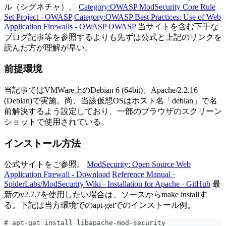
ル（シグネチャ）。
Category:OWASP ModSecurity Core Rule
Set Project - OWASP
Category:OWASP Best Practices: Use of Web
Application Firewalls - OWASP
OWASP
当サイトを含む下手な
ブログ記事等を参照するよりも先ずは公式と上記のリンクを
読んだ方が理解が早い。
前提環境
当記事ではVMWare上のDebian 6 (64bit)、Apache/2.2.16
(Debian)で実施。尚、当該仮想OSはホスト名「debian」で名
前解決するよう設定しており、一部のブラウザのスクリーン
ショットで使用されている。
インストール方法
公式サイトをご参照。
ModSecurity: Open Source Web
Application Firewall - Download
Reference Manual ·
SpiderLabs/ModSecurity Wiki - Installation for Apache · GitHub
最
新のv2.7.7を使用したい場合は、ソースからmake installす
る。下記は当方環境でのapt-getでのインストール例。
# apt-get install libapache-mod-security