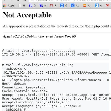
# tail -f /var/log/apache2/access.log
172.16.56.1 - - [01/Mar/2014:00:37:56 +0900] "GET /logi
# tail -f /var/log/apache2/audit.log
--36b20258-A--
[01/Mar/2014:00:42:26 +0900] UxCuYn8AAQEAAAuwANoAAAAA 1
--36b20258-B--
GET /login.php?user=arpit%27;delete%20from%20users-- HT
Host: debian
Connection: keep-alive
Cache-Control: max-age=0
Accept: text/html,application/xhtml+xml,application/xml
User-Agent: Mozilla/5.0 (Macintosh; Intel Mac OS X 10_9
Accept-Encoding: gzip,deflate,sdch
Accept-Language: ja,en-US;q=0.8,en;q=0.6
--36b20258-F--