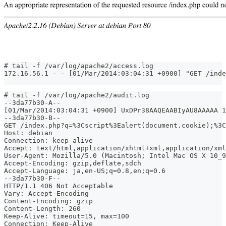
# tail -f /var/log/apache2/access.log
172.16.56.1 - - [01/Mar/2014:03:04:31 +0900] "GET /inde
# tail -f /var/log/apache2/audit.log
--3da77b30-A--
[01/Mar/2014:03:04:31 +0900] UxDPr38AAQEAABIyAU8AAAAA 1
--3da77b30-B--
GET /index.php?q=%3Cscript%3Ealert(document.cookie);%3C
Host: debian
Connection: keep-alive
Accept: text/html,application/xhtml+xml,application/xml
User-Agent: Mozilla/5.0 (Macintosh; Intel Mac OS X 10_9
Accept-Encoding: gzip,deflate,sdch
Accept-Language: ja,en-US;q=0.8,en;q=0.6
--3da77b30-F--
HTTP/1.1 406 Not Acceptable
Vary: Accept-Encoding
Content-Encoding: gzip
Content-Length: 260
Keep-Alive: timeout=15, max=100
Connection: Keep-Alive