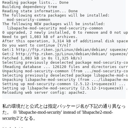
Reading package lists... Done
Building dependency tree
Reading state information... Done
The following extra packages will be installed:
  mod-security-common
The following NEW packages will be installed:
  libapache-mod-security mod-security-common
0 upgraded, 2 newly installed, 0 to remove and 0 not up
Need to get 1,083 kB of archives.
After this operation, 3,314 kB of additional disk space
Do you want to continue [Y/n]?
Get:1 http://ftp.riken.jp/Linux/debian/debian/ squeeze/
Get:2 http://ftp.riken.jp/Linux/debian/debian/ squeeze/
Fetched 1,083 kB in 0s (1,325 kB/s)
Selecting previously deselected package mod-security-co
(Reading database ... 126120 files and directories curr
Unpacking mod-security-common (from .../mod-security-co
Selecting previously deselected package libapache-mod-s
Unpacking libapache-mod-security (from .../libapache-m
Setting up mod-security-common (2.5.12-1+squeeze3) ...
Setting up libapache-mod-security (2.5.12-1+squeeze3) .
Reloading web server config: apache2.
私の環境だと公式とは指定パッケージ名が下記の通り異なっ
た。 ※ 'libapache-mod-security' instead of 'libapache2-mod-
security2'となる。