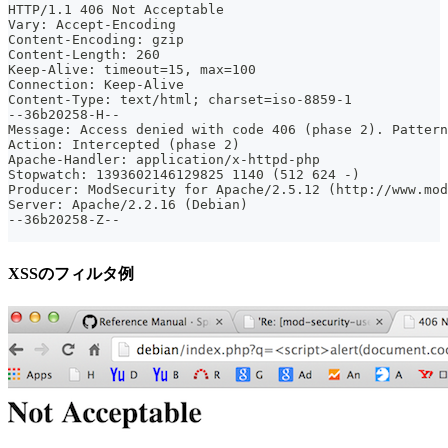
HTTP/1.1 406 Not Acceptable
Vary: Accept-Encoding
Content-Encoding: gzip
Content-Length: 260
Keep-Alive: timeout=15, max=100
Connection: Keep-Alive
Content-Type: text/html; charset=iso-8859-1
--36b20258-H--
Message: Access denied with code 406 (phase 2). Pattern
Action: Intercepted (phase 2)
Apache-Handler: application/x-httpd-php
Stopwatch: 1393602146129825 1140 (512 624 -)
Producer: ModSecurity for Apache/2.5.12 (http://www.mod
Server: Apache/2.2.16 (Debian)
--36b20258-Z--
XSSのフィルタ例