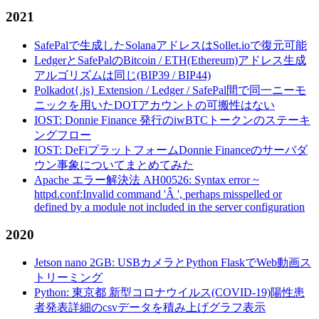
2021
SafePalで生成したSolanaアドレスはSollet.ioで復元可能
LedgerとSafePalのBitcoin / ETH(Ethereum)アドレス生成
アルゴリズムは同じ(BIP39 / BIP44)
Polkadot{.js} Extension / Ledger / SafePal間で同一ニーモ
ニックを用いたDOTアカウントの可搬性はない
IOST: Donnie Finance 発行のiwBTCトークンのステーキ
ングフロー
IOST: DeFiプラットフォームDonnie Financeのサーバダ
ウン事象についてまとめてみた
Apache エラー解決法 AH00526: Syntax error ~
httpd.conf:Invalid command 'Â ', perhaps misspelled or
defined by a module not included in the server configuration
2020
Jetson nano 2GB: USBカメラとPython FlaskでWeb動画ス
トリーミング
Python: 東京都 新型コロナウイルス(COVID-19)陽性患
者発表詳細のcsvデータを積み上げグラフ表示