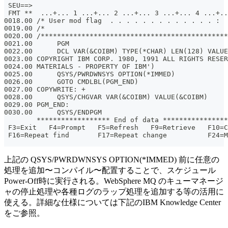
 SEU==>                                                
 FMT **  ...+... 1 ...+... 2 ...+... 3 ...+... 4 ...+..
0018.00 /* User mod flag  . . . . . . . . . . . . . :  
0019.00 /*                                             
0020.00 /**********************************************
0021.00      PGM
0022.00      DCL VAR(&COIBM) TYPE(*CHAR) LEN(128) VALUE
0023.00 COPYRIGHT IBM CORP. 1980, 1991 ALL RIGHTS RESER
0024.00 MATERIALS - PROPERTY OF IBM')
0025.00      QSYS/PWRDWNSYS OPTION(*IMMED)
0026.00      GOTO CMDLBL(PGM_END)
0027.00 COPYWRITE: +
0028.00      QSYS/CHGVAR VAR(&COIBM) VALUE(&COIBM)
0029.00 PGM_END:
0030.00      QSYS/ENDPGM
        ****************** End of data ****************
 F3=Exit   F4=Prompt   F5=Refresh   F9=Retrieve   F10=C
 F16=Repeat find       F17=Repeat change          F24=M
上記の QSYS/PWRDWNSYS OPTION(*IMMED) 前に任意の
処理を追加〜コンパイル〜配置することで、スケジュール
Power-Off時に実行される。WebSphere MQ のキューマネージ
ャの停止処理や各種ログのラップ処理を追加する等の活用に
使える。詳細な仕様については下記のIBM Knowledge Center
をご参照。