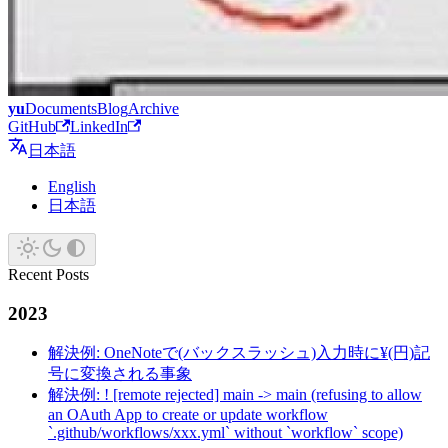
yu
Documents
Blog
Archive
GitHub
LinkedIn
日本語
English
日本語
Recent Posts
2023
解決例: OneNoteで(バックスラッシュ)入力時に¥(円)記
号に変換される事象
解決例: ! [remote rejected] main -> main (refusing to allow
an OAuth App to create or update workflow
`.github/workflows/xxx.yml` without `workflow` scope)