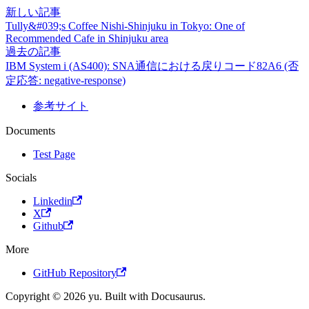
新しい記事
Tully&#039;s Coffee Nishi-Shinjuku in Tokyo: One of
Recommended Cafe in Shinjuku area
過去の記事
IBM System i (AS400): SNA通信における戻りコード82A6 (否
定応答: negative-response)
参考サイト
Documents
Test Page
Socials
Linkedin
X
Github
More
GitHub Repository
Copyright © 2026 yu. Built with Docusaurus.