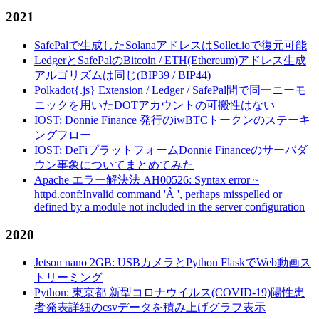
2021
SafePalで生成したSolanaアドレスはSollet.ioで復元可能
LedgerとSafePalのBitcoin / ETH(Ethereum)アドレス生成
アルゴリズムは同じ(BIP39 / BIP44)
Polkadot{.js} Extension / Ledger / SafePal間で同一ニーモ
ニックを用いたDOTアカウントの可搬性はない
IOST: Donnie Finance 発行のiwBTCトークンのステーキ
ングフロー
IOST: DeFiプラットフォームDonnie Financeのサーバダ
ウン事象についてまとめてみた
Apache エラー解決法 AH00526: Syntax error ~
httpd.conf:Invalid command 'Â ', perhaps misspelled or
defined by a module not included in the server configuration
2020
Jetson nano 2GB: USBカメラとPython FlaskでWeb動画ス
トリーミング
Python: 東京都 新型コロナウイルス(COVID-19)陽性患
者発表詳細のcsvデータを積み上げグラフ表示