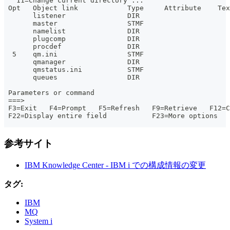
   11=Change current directory ...
 Opt   Object link            Type     Attribute    Tex
       listener               DIR
       master                 STMF
       namelist               DIR
       plugcomp               DIR
       procdef                DIR
  5    qm.ini                 STMF
       qmanager               DIR
       qmstatus.ini           STMF
       queues                 DIR
                                                       
 Parameters or command
 ===>
 F3=Exit   F4=Prompt   F5=Refresh   F9=Retrieve   F12=C
 F22=Display entire field           F23=More options
参考サイト
IBM Knowledge Center - IBM i での構成情報の変更
タグ:
IBM
MQ
System i