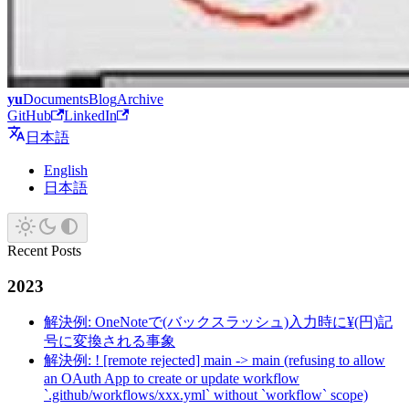
yu
Documents
Blog
Archive
GitHub
LinkedIn
日本語
English
日本語
Recent Posts
2023
解決例: OneNoteで(バックスラッシュ)入力時に¥(円)記
号に変換される事象
解決例: ! [remote rejected] main -> main (refusing to allow
an OAuth App to create or update workflow
`.github/workflows/xxx.yml` without `workflow` scope)