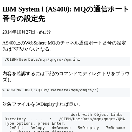
IBM System i (AS400): MQの通信ポート
番号の設定先
2014年10月27日
·
約1分
AS400上のWebSphere MQのチャネル通信ポート番号の設定
先は下記のパスとなる。
 /QIBM/UserData/mqm/qmgrs//qm.ini
内容を確認するには下記のコマンドでディレクトリをブラウ
ズし、
> WRKLNK OBJ('/QIBM/UserData/mqm/qmgrs/')
対象ファイルを5=Displayすれば良い。
                             Work with Object Links
 Directory  . . . . :   /QIBM/UserData/mqm/qmgrs/QMA
 Type options, press Enter.
   2=Edit   3=Copy   4=Remove   5=Display   7=Rename  