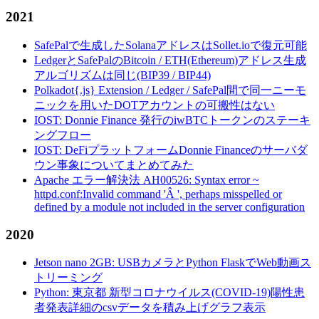
2021
SafePalで生成したSolanaアドレスはSollet.ioで復元可能
LedgerとSafePalのBitcoin / ETH(Ethereum)アドレス生成
アルゴリズムは同じ(BIP39 / BIP44)
Polkadot{.js} Extension / Ledger / SafePal間で同一ニーモ
ニックを用いたDOTアカウントの可搬性はない
IOST: Donnie Finance 発行のiwBTCトークンのステーキ
ングフロー
IOST: DeFiプラットフォームDonnie Financeのサーバダ
ウン事象についてまとめてみた
Apache エラー解決法 AH00526: Syntax error ~
httpd.conf:Invalid command 'Â ', perhaps misspelled or
defined by a module not included in the server configuration
2020
Jetson nano 2GB: USBカメラとPython FlaskでWeb動画ス
トリーミング
Python: 東京都 新型コロナウイルス(COVID-19)陽性患
者発表詳細のcsvデータを積み上げグラフ表示