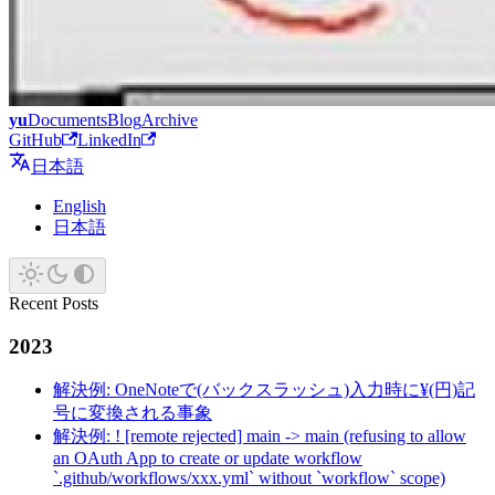
yu
Documents
Blog
Archive
GitHub
LinkedIn
日本語
English
日本語
Recent Posts
2023
解決例: OneNoteで(バックスラッシュ)入力時に¥(円)記
号に変換される事象
解決例: ! [remote rejected] main -> main (refusing to allow
an OAuth App to create or update workflow
`.github/workflows/xxx.yml` without `workflow` scope)