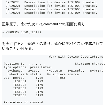
  CPC2622:  Description for device TEST002 created.
  CPC2622:  Description for device TEST003 created.
  CPC2622:  Description for device TEST004 created.
  CPC2622:  Description for device TEST005 created.
正常完了。念のためF3でcommand entry画面に戻り、
> WRKDEVD DEVD(TEST*)
を実行すると下記画面の通り、確かにデバイスが作成されて
いることが分かる。
                         Work with Device Descriptions
                                                       
 Position to  . . . . .                Starting charact
 Type options, press Enter.
   2=Change   3=Copy    4=Delete   5=Display   6=Print 
   8=Work with status   9=Retrieve source
 Opt  Device      Type        Text
      TEST001     3179
      TEST002     3179
      TEST003     3179
      TEST004     3179
      TEST005     3179
                                                       
 Parameters or command