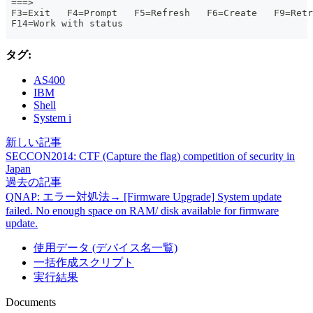
 ===>
 F3=Exit   F4=Prompt   F5=Refresh   F6=Create   F9=Retr
 F14=Work with status
タグ:
AS400
IBM
Shell
System i
新しい記事
SECCON2014: CTF (Capture the flag) competition of security in
Japan
過去の記事
QNAP: エラー対処法→ [Firmware Upgrade] System update
failed. No enough space on RAM/ disk available for firmware
update.
使用データ (デバイス名一覧)
一括作成スクリプト
実行結果
Documents