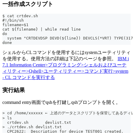
一括作成スクリプト
$ cat crtdev.sh
#!/bin/sh
filename=$1
cat ${filename} | while read line
do
  system "CRTDEVDSP DEVD(${line}) DEVCLS(*VRT) TYPE(317
done
シェルからCLコマンドを使用するにはsystemユーティリティ
を使用する。使用方法の詳細は下記のページを参照。
IBM i
7.1 Information Center>プログラミング>シェルおよびユーテ
ィリティー>Qshell>ユーティリティー>コマンド実行>system
- CL コマンドを実行する
実行結果
command entry画面でqshを打鍵しqshプロンプトを開く。
> cd /home/xxxxxx ← 上述のデータとスクリプトを保管してあるデ
> ls
  crtdev.sh       devlist.txt
> ./crtdev.sh devlist.txt
  CPC2622:  Description for device TEST001 created.