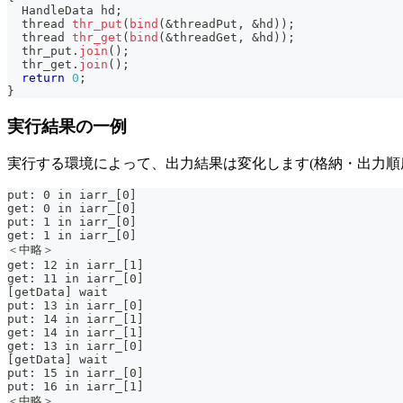
  HandleData hd
;
  thread 
thr_put
(
bind
(
&
threadPut
,
&
hd
)
)
;
  thread 
thr_get
(
bind
(
&
threadGet
,
&
hd
)
)
;
  thr_put
.
join
(
)
;
  thr_get
.
join
(
)
;
return
0
;
}
実行結果の一例
実行する環境によって、出力結果は変化します(格納・出力順
put: 0 in iarr_[0]
get: 0 in iarr_[0]
put: 1 in iarr_[0]
get: 1 in iarr_[0]
＜中略＞
get: 12 in iarr_[1]
get: 11 in iarr_[0]
[getData] wait
put: 13 in iarr_[0]
put: 14 in iarr_[1]
get: 14 in iarr_[1]
get: 13 in iarr_[0]
[getData] wait
put: 15 in iarr_[0]
put: 16 in iarr_[1]
＜中略＞