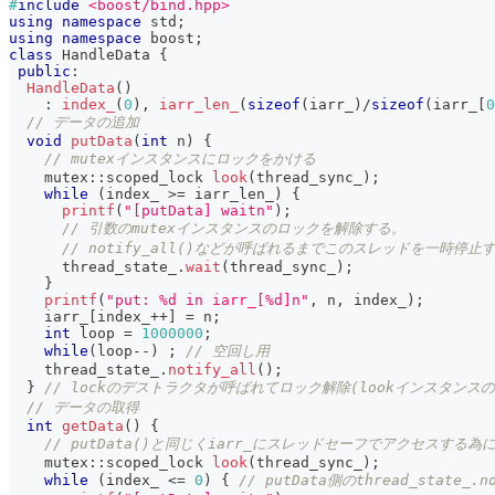
#
include
<boost/bind.hpp>
using
namespace
 std
;
using
namespace
 boost
;
class
HandleData
{
public
:
HandleData
(
)
:
index_
(
0
)
,
iarr_len_
(
sizeof
(
iarr_
)
/
sizeof
(
iarr_
[
0
// データの追加
void
putData
(
int
 n
)
{
// mutexインスタンスにロックをかける
    mutex
::
scoped_lock 
look
(
thread_sync_
)
;
while
(
index_ 
>=
 iarr_len_
)
{
printf
(
"[putData] waitn"
)
;
// 引数のmutexインスタンスのロックを解除する。
// notify_all()などが呼ばれるまでこのスレッドを一時停止
      thread_state_
.
wait
(
thread_sync_
)
;
}
printf
(
"put: %d in iarr_[%d]n"
,
 n
,
 index_
)
;
    iarr_
[
index_
++
]
=
 n
;
int
 loop 
=
1000000
;
while
(
loop
--
)
;
// 空回し用
    thread_state_
.
notify_all
(
)
;
}
// lockのデストラクタが呼ばれてロック解除(lookインスタンス
// データの取得
int
getData
(
)
{
// putData()と同じくiarr_にスレッドセーフでアクセスする
    mutex
::
scoped_lock 
look
(
thread_sync_
)
;
while
(
index_ 
<=
0
)
{
// putData側のthread_state_