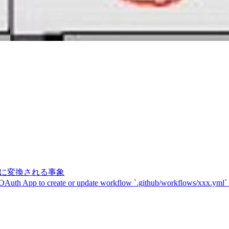
記号に変換される事象
 OAuth App to create or update workflow `.github/workflows/xxx.yml`