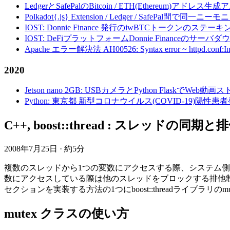
LedgerとSafePalのBitcoin / ETH(Ethereum)アドレス生
Polkadot{.js} Extension / Ledger / Safe
IOST: Donnie Finance 発行のiwBTCトークンのステ
IOST: DeFiプラットフォームDonnie Financeの
Apache エラー解決法 AH00526: Syntax error ~ httpd.conf:Invalid c
2020
Jetson nano 2GB: USBカメラとPython FlaskでWeb
Python: 東京都 新型コロナウイルス(COVID-19)
C++, boost::thread : スレッドの同期と排
2008年7月25日
·
約5分
複数のスレッドから1つの変数にアクセスする際、システム
数にアクセスしている際は他のスレッドをブロックする排他制御やス
セクションを実装する方法の1つにboost::threadライブラリのmut
mutex クラスの使い方