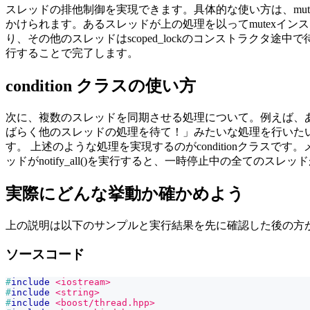
スレッドの排他制御を実現できます。具体的な使い方は、mutex
かけられます。あるスレッドが上の処理を以ってmutexイン
り、その他のスレッドはscoped_lockのコンストラクタ途中
行することで完了します。
condition クラスの使い方
次に、複数のスレッドを同期させる処理について。例えば、ある
ばらく他のスレッドの処理を待て！」みたいな処理を行いたい
す。 上述のような処理を実現するのがconditionクラスで
ッドがnotify_all()を実行すると、一時停止中の全て
実際にどんな挙動か確かめよう
上の説明は以下のサンプルと実行結果を先に確認した後の方
ソースコード
#
include
<iostream>
#
include
<string>
#
include
<boost/thread.hpp>