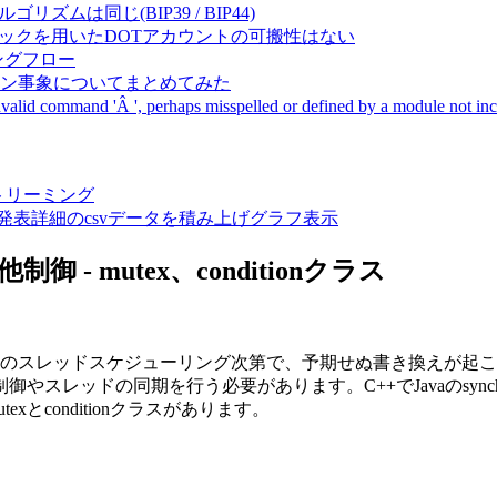
成アルゴリズムは同じ(BIP39 / BIP44)
Pal間で同一ニーモニックを用いたDOTアカウントの可搬性はない
ーキングフロー
サーバダウン事象についてまとめてみた
ommand 'Â ', perhaps misspelled or defined by a module not includ
動画ストリーミング
陽性患者発表詳細のcsvデータを積み上げグラフ表示
他制御 - mutex、conditionクラス
側のスレッドスケジューリング次第で、予期せぬ書き換えが起こ
レッドの同期を行う必要があります。C++でJavaのsynch
exとconditionクラスがあります。