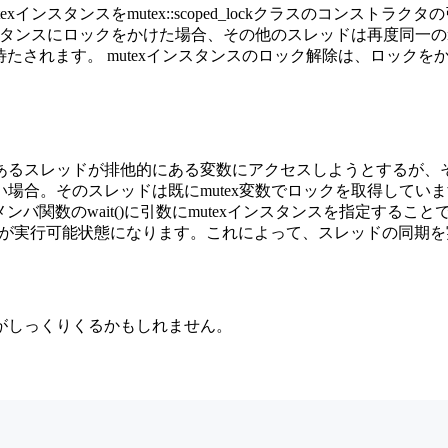
インスタンスをmutex::scoped_lockクラスのコンスト
スタンスにロックをかけた場合、その他のスレッドは再度同一の
で待たされます。 mutexインスタンスのロック解除は、ロックをか
スレッドが排他的にある変数にアクセスしようとするが、その前
場合。そのスレッドは既にmutex変数でロックを取得してい
す。メンバ関数のwait()に引数にmutexインスタンスを指定
のスレッドが実行可能状態になります。これによって、スレッドの同期
がしっくりくるかもしれません。