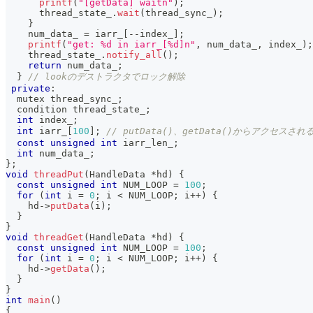
printf
(
"[getData] waitn"
)
;
      thread_state_
.
wait
(
thread_sync_
)
;
}
    num_data_ 
=
 iarr_
[
--
index_
]
;
printf
(
"get: %d in iarr_[%d]n"
,
 num_data_
,
 index_
)
;
    thread_state_
.
notify_all
(
)
;
return
 num_data_
;
}
// lookのデストラクタでロック解除
private
:
  mutex thread_sync_
;
  condition thread_state_
;
int
 index_
;
int
 iarr_
[
100
]
;
// putData()、getData()からアクセスされ
const
unsigned
int
 iarr_len_
;
int
 num_data_
;
}
;
void
threadPut
(
HandleData 
*
hd
)
{
const
unsigned
int
 NUM_LOOP 
=
100
;
for
(
int
 i 
=
0
;
 i 
<
 NUM_LOOP
;
 i
++
)
{
    hd
->
putData
(
i
)
;
}
}
void
threadGet
(
HandleData 
*
hd
)
{
const
unsigned
int
 NUM_LOOP 
=
100
;
for
(
int
 i 
=
0
;
 i 
<
 NUM_LOOP
;
 i
++
)
{
    hd
->
getData
(
)
;
}
}
int
main
(
)
{