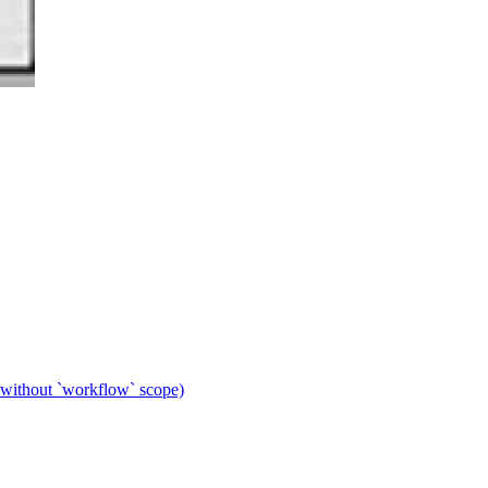
 without `workflow` scope)