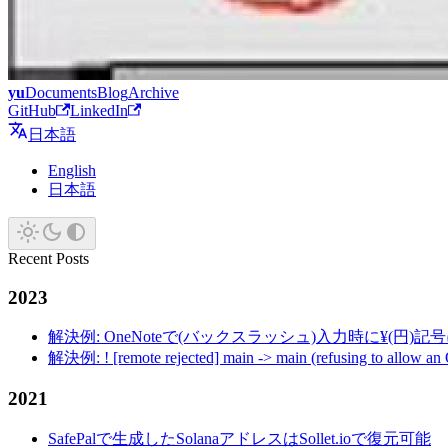
yu
Documents
Blog
Archive
GitHub
LinkedIn
日本語
English
日本語
Recent Posts
2023
解決例: OneNoteで(バックスラッシュ)入力時に¥(円)
解決例: ! [remote rejected] main -> main (refusing to allow an
2021
SafePalで生成したSolanaアドレスはSollet.ioで復元可能