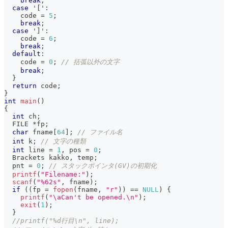
break
;
case
'['
:
    code 
=
5
;
break
;
case
']'
:
    code 
=
6
;
break
;
default
:
    code 
=
0
;
// 括弧以外の文字
break
;
}
return
 code
;
}
int
main
(
)
{
int
 ch
;
  FILE 
*
fp
;
char
 fname
[
64
]
;
// ファイル名
int
 k
;
// 文字の種類
int
 line 
=
1
,
 pos 
=
0
;
  Brackets kakko
,
 temp
;
  pnt 
=
0
;
// スタックポインタ(GV)の初期化
printf
(
"Filename:"
)
;
scanf
(
"%62s"
,
 fname
)
;
if
(
(
fp 
=
fopen
(
fname
,
"r"
)
)
==
NULL
)
{
printf
(
"\aCan't be opened.\n"
)
;
exit
(
1
)
;
}
//printf("%d行目\n", line);