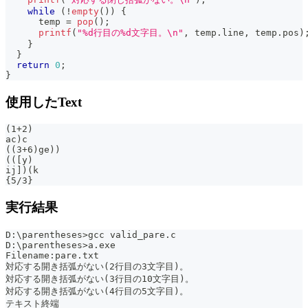
while
(
!
empty
(
)
)
{
      temp 
=
pop
(
)
;
printf
(
"%d行目の%d文字目。\n"
,
 temp
.
line
,
 temp
.
pos
)
}
}
return
0
;
}
使用したText
(1+2)
ac)c
((3+6)ge))
(([y)
ij])(k
{5/3}
実行結果
D:\parentheses>gcc valid_pare.c
D:\parentheses>a.exe
Filename:pare.txt
対応する開き括弧がない(2行目の3文字目)。
対応する開き括弧がない(3行目の10文字目)。
対応する開き括弧がない(4行目の5文字目)。
テキスト終端