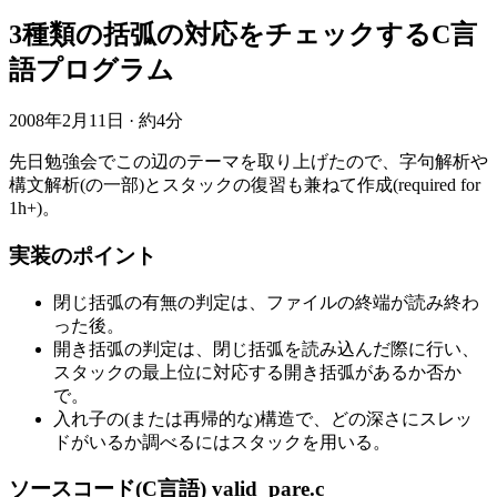
3種類の括弧の対応をチェックするC言
語プログラム
2008年2月11日
·
約4分
先日勉強会でこの辺のテーマを取り上げたので、字句解析や
構文解析(の一部)とスタックの復習も兼ねて作成(required for
1h+)。
実装のポイント
閉じ括弧の有無の判定は、ファイルの終端が読み終わ
った後。
開き括弧の判定は、閉じ括弧を読み込んだ際に行い、
スタックの最上位に対応する開き括弧があるか否か
で。
入れ子の(または再帰的な)構造で、どの深さにスレッ
ドがいるか調べるにはスタックを用いる。
ソースコード(C言語) valid_pare.c