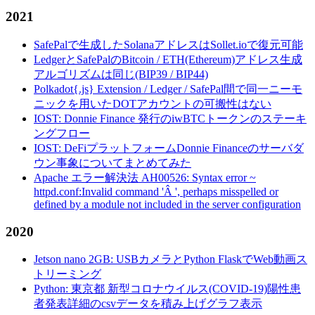
2021
SafePalで生成したSolanaアドレスはSollet.ioで復元可能
LedgerとSafePalのBitcoin / ETH(Ethereum)アドレス生成
アルゴリズムは同じ(BIP39 / BIP44)
Polkadot{.js} Extension / Ledger / SafePal間で同一ニーモ
ニックを用いたDOTアカウントの可搬性はない
IOST: Donnie Finance 発行のiwBTCトークンのステーキ
ングフロー
IOST: DeFiプラットフォームDonnie Financeのサーバダ
ウン事象についてまとめてみた
Apache エラー解決法 AH00526: Syntax error ~
httpd.conf:Invalid command 'Â ', perhaps misspelled or
defined by a module not included in the server configuration
2020
Jetson nano 2GB: USBカメラとPython FlaskでWeb動画ス
トリーミング
Python: 東京都 新型コロナウイルス(COVID-19)陽性患
者発表詳細のcsvデータを積み上げグラフ表示