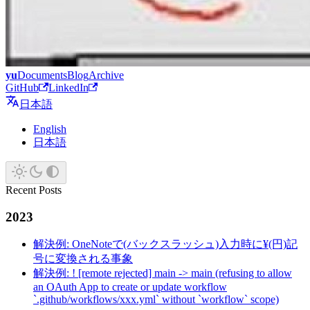
yu
Documents
Blog
Archive
GitHub
LinkedIn
日本語
English
日本語
Recent Posts
2023
解決例: OneNoteで(バックスラッシュ)入力時に¥(円)記
号に変換される事象
解決例: ! [remote rejected] main -> main (refusing to allow
an OAuth App to create or update workflow
`.github/workflows/xxx.yml` without `workflow` scope)