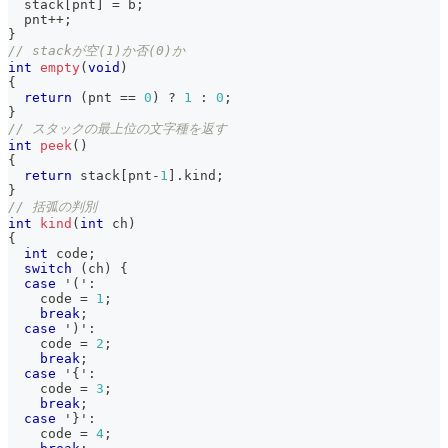
  stack
[
pnt
]
=
 b
;
  pnt
++
;
}
// stackが空(1)か否(0)か
int
empty
(
void
)
{
return
(
pnt 
==
0
)
?
1
:
0
;
}
// スタックの最上位の文字種を返す
int
peek
(
)
{
return
 stack
[
pnt
-
1
]
.
kind
;
}
// 括弧の判別
int
kind
(
int
 ch
)
{
int
 code
;
switch
(
ch
)
{
case
'('
:
    code 
=
1
;
break
;
case
')'
:
    code 
=
2
;
break
;
case
'{'
:
    code 
=
3
;
break
;
case
'}'
:
    code 
=
4
;