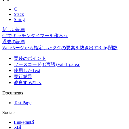
C
Stack
String
新しい記事
C#でキッチンタイマーを作ろう
過去の記事
Webページから指定したタグの要素を抜き出すRuby関数
実装のポイント
ソースコード(C言語) valid_pare.c
使用したText
実行結果
改良するなら
Documents
Test Page
Socials
Linkedin
X