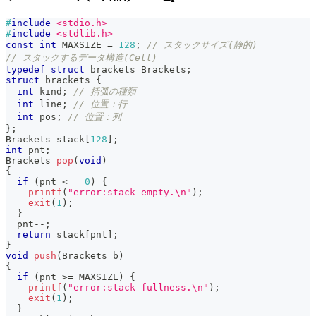
#
include
<stdio.h>
#
include
<stdlib.h>
const
int
 MAXSIZE 
=
128
;
// スタックサイズ(静的)
// スタックするデータ構造(Cell)
typedef
struct
brackets
 Brackets
;
struct
brackets
{
int
 kind
;
// 括弧の種類
int
 line
;
// 位置：行
int
 pos
;
// 位置：列
}
;
Brackets stack
[
128
]
;
int
 pnt
;
Brackets 
pop
(
void
)
{
if
(
pnt 
<
=
0
)
{
printf
(
"error:stack empty.\n"
)
;
exit
(
1
)
;
}
  pnt
--
;
return
 stack
[
pnt
]
;
}
void
push
(
Brackets b
)
{
if
(
pnt 
>=
 MAXSIZE
)
{
printf
(
"error:stack fullness.\n"
)
;
exit
(
1
)
;
}