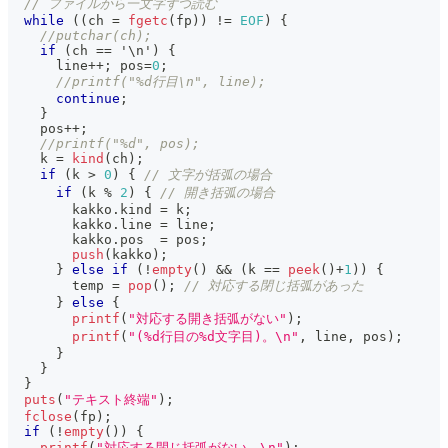
// ファイルから一文字ずつ読む
while
(
(
ch 
=
fgetc
(
fp
)
)
!=
EOF
)
{
//putchar(ch);
if
(
ch 
==
'\n'
)
{
      line
++
;
 pos
=
0
;
//printf("%d行目\n", line);
continue
;
}
    pos
++
;
//printf("%d", pos);
    k 
=
kind
(
ch
)
;
if
(
k 
>
0
)
{
// 文字が括弧の場合
if
(
k 
%
2
)
{
// 開き括弧の場合
        kakko
.
kind 
=
 k
;
        kakko
.
line 
=
 line
;
        kakko
.
pos  
=
 pos
;
push
(
kakko
)
;
}
else
if
(
!
empty
(
)
&&
(
k 
==
peek
(
)
+
1
)
)
{
        temp 
=
pop
(
)
;
// 対応する閉じ括弧があった
}
else
{
printf
(
"対応する開き括弧がない"
)
;
printf
(
"(%d行目の%d文字目)。\n"
,
 line
,
 pos
)
;
}
}
}
puts
(
"テキスト終端"
)
;
fclose
(
fp
)
;
if
(
!
empty
(
)
)
{
printf
(
"対応する閉じ括弧がない。\n"
)
;