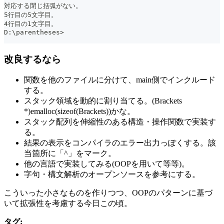
対応する閉じ括弧がない。
5行目の5文字目。
4行目の1文字目。
D:\parentheses>
改良するなら
関数を他のファイルに分けて、main側でインクルード
する。
スタック領域を動的に割り当てる。(Brackets
*)emalloc(sizeof(Brackets))かな。
スタック配列を伸縮性のある構造・操作関数で実装す
る。
結果の表示をコンパイラのエラー出力っぽくする。該
当箇所に「^」をマーク。
他の言語で実装してみる(OOPを用いて等等)。
字句・構文解析のオープンソースを参考にする。
こういった小さなものを作りつつ、OOPのパターンに基づ
いて拡張性を考慮する今日この頃。
タグ: