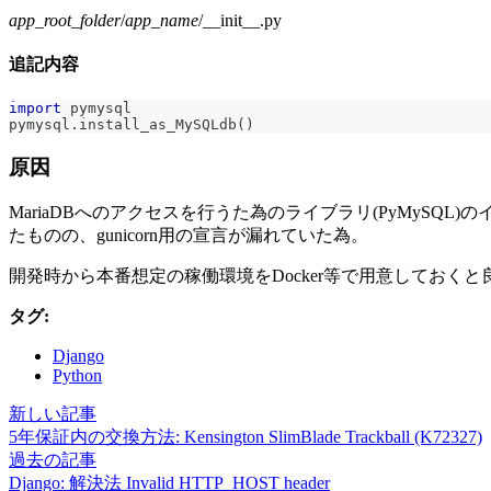
app_root_folder
/
app_name
/__init__.py
追記内容
import
 pymysql
pymysql
.
install_as_MySQLdb
(
)
原因
MariaDBへのアクセスを行うた為のライブラリ(PyMySQL)
たものの、gunicorn用の宣言が漏れていた為。
開発時から本番想定の稼働環境をDocker等で用意しておく
タグ:
Django
Python
新しい記事
5年保証内の交換方法: Kensington SlimBlade Trackball (K72327)
過去の記事
Django: 解決法 Invalid HTTP_HOST header