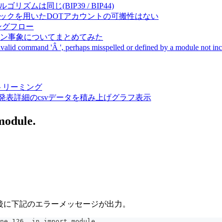
成アルゴリズムは同じ(BIP39 / BIP44)
Pal間で同一ニーモニックを用いたDOTアカウントの可搬性はない
ーキングフロー
サーバダウン事象についてまとめてみた
ommand 'Â ', perhaps misspelled or defined by a module not includ
動画ストリーミング
陽性患者発表詳細のcsvデータを積み上げグラフ表示
odule.
動後に下記のエラーメッセージが出力。
ne 126, in import_module