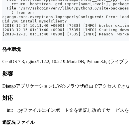
    return _bootstrap._gcd_import(name[level:], package
  File "/srv/sskcoin/venv/lib64/python3.6/site-packages
    ) from err
django.core.exceptions.ImproperlyConfigured: Error load
Did you install mysqlclient?
[2018-12-14 16:11:40 +0000] [7538] [INFO] Worker exitin
[2018-12-15 01:11:40 +0900] [7535] [INFO] Shutting down
[2018-12-15 01:11:40 +0900] [7535] [INFO] Reason: Worke
発生環境
CentOS 7.3, nginx/1.12.2, 10.2.19-MariaDB, Python 3.6
影響
DjangoアプリケーションにWebブラウザ経由でアクセスでき
対応
__init__.pyファイルにインポート文を追記し改めてサー
追記先ファイル