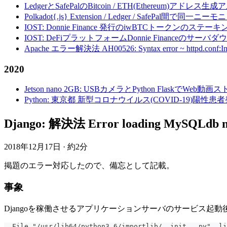
LedgerとSafePalのBitcoin / ETH(Ethereum)アドレス生
Polkadot{.js} Extension / Ledger / Safe
IOST: Donnie Finance 発行のiwBTCトークンのステ
IOST: DeFiプラットフォームDonnie Financeの
Apache エラー解決法 AH00526: Syntax error ~ httpd.conf:Invalid c
2020
Jetson nano 2GB: USBカメラとPython FlaskでWeb
Python: 東京都 新型コロナウイルス(COVID-19)
Django: 解決法 Error loading MySQLdb m
2018年12月17日
·
約2分
掲題のエラー対応したので、備忘として記載。
事象
Djangoを稼働させるアプリケーションサーバのサービス起
  File "/usr/lib64/python3.6/importlib/__init__.py", li