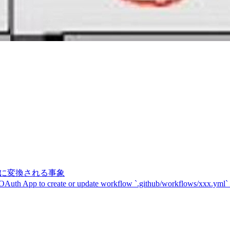
記号に変換される事象
 OAuth App to create or update workflow `.github/workflows/xxx.yml`