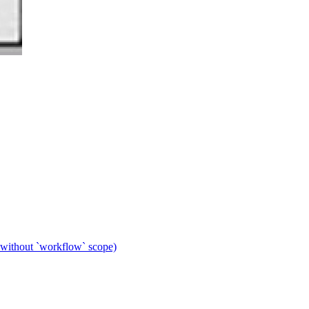
 without `workflow` scope)