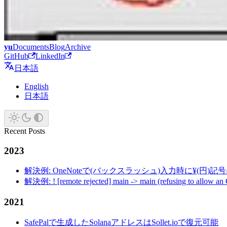
yu
Documents
Blog
Archive
GitHub
LinkedIn
日本語
English
日本語
Recent Posts
2023
解決例: OneNoteで(バックスラッシュ)入力時に¥(円)
解決例: ! [remote rejected] main -> main (refusing to allow an
2021
SafePalで生成したSolanaアドレスはSollet.ioで復元可能