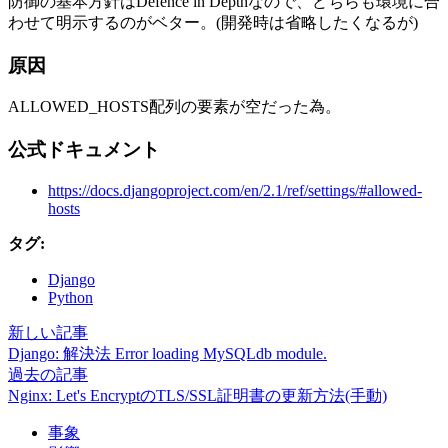
防御の基本方針はDefence in Depthなので、どちらも環境に合
わせて明示するのがベター。(開発時は省略したくなるが)
原因
ALLOWED_HOSTS配列の要素が空だった為。
公式ドキュメント
https://docs.djangoproject.com/en/2.1/ref/settings/#allowed-
hosts
タグ:
Django
Python
新しい記事
Django: 解決法 Error loading MySQLdb module.
過去の記事
Nginx: Let's EncryptのTLS/SSL証明書の更新方法(手動)
事象