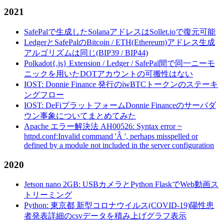
2021
SafePalで生成したSolanaアドレスはSollet.ioで復元可能
LedgerとSafePalのBitcoin / ETH(Ethereum)アドレス生成
アルゴリズムは同じ(BIP39 / BIP44)
Polkadot{.js} Extension / Ledger / SafePal間で同一ニーモ
ニックを用いたDOTアカウントの可搬性はない
IOST: Donnie Finance 発行のiwBTCトークンのステーキ
ングフロー
IOST: DeFiプラットフォームDonnie Financeのサーバダ
ウン事象についてまとめてみた
Apache エラー解決法 AH00526: Syntax error ~
httpd.conf:Invalid command 'Â ', perhaps misspelled or
defined by a module not included in the server configuration
2020
Jetson nano 2GB: USBカメラとPython FlaskでWeb動画ス
トリーミング
Python: 東京都 新型コロナウイルス(COVID-19)陽性患
者発表詳細のcsvデータを積み上げグラフ表示