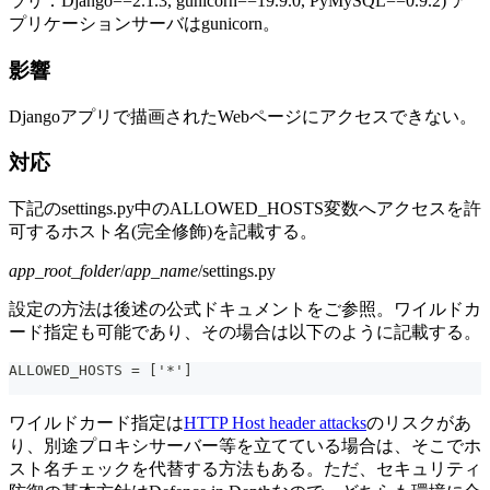
ラリ：Django==2.1.3, gunicorn==19.9.0, PyMySQL==0.9.2) ア
プリケーションサーバはgunicorn。
影響
Djangoアプリで描画されたWebページにアクセスできない。
対応
下記のsettings.py中のALLOWED_HOSTS変数へアクセスを許
可するホスト名(完全修飾)を記載する。
app_root_folder
/
app_name
/settings.py
設定の方法は後述の公式ドキュメントをご参照。ワイルドカ
ード指定も可能であり、その場合は以下のように記載する。
ALLOWED_HOSTS = ['*']
ワイルドカード指定は
HTTP Host header attacks
のリスクがあ
り、別途プロキシサーバー等を立てている場合は、そこでホ
スト名チェックを代替する方法もある。ただ、セキュリティ