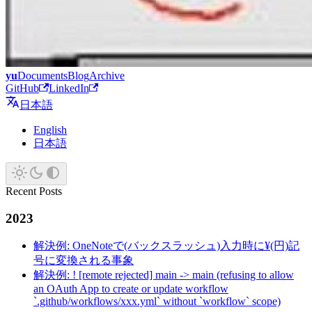
yu
Documents
Blog
Archive
GitHub
LinkedIn
日本語
English
日本語
Recent Posts
2023
解決例: OneNoteで(バックスラッシュ)入力時に¥(円)記
号に変換される事象
解決例: ! [remote rejected] main -> main (refusing to allow
an OAuth App to create or update workflow
`.github/workflows/xxx.yml` without `workflow` scope)