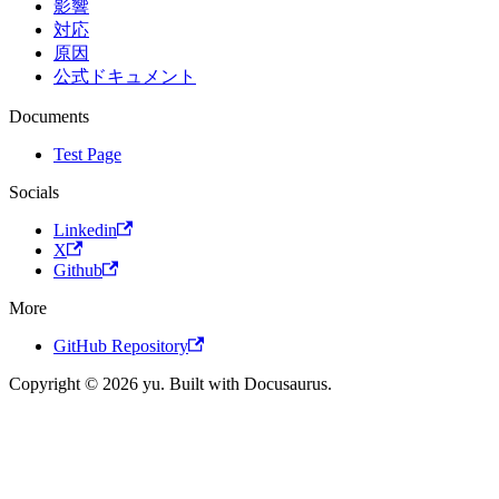
影響
対応
原因
公式ドキュメント
Documents
Test Page
Socials
Linkedin
X
Github
More
GitHub Repository
Copyright © 2026 yu. Built with Docusaurus.