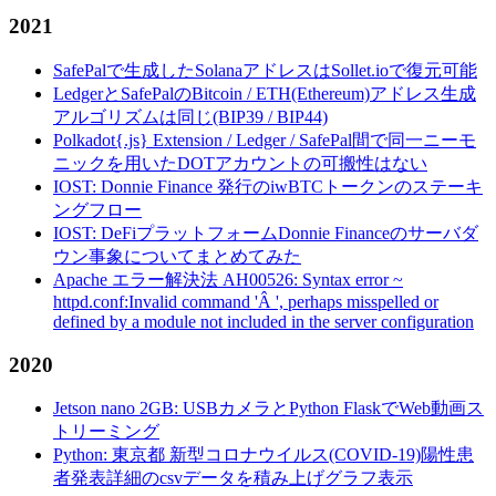
2021
SafePalで生成したSolanaアドレスはSollet.ioで復元可能
LedgerとSafePalのBitcoin / ETH(Ethereum)アドレス生成
アルゴリズムは同じ(BIP39 / BIP44)
Polkadot{.js} Extension / Ledger / SafePal間で同一ニーモ
ニックを用いたDOTアカウントの可搬性はない
IOST: Donnie Finance 発行のiwBTCトークンのステーキ
ングフロー
IOST: DeFiプラットフォームDonnie Financeのサーバダ
ウン事象についてまとめてみた
Apache エラー解決法 AH00526: Syntax error ~
httpd.conf:Invalid command 'Â ', perhaps misspelled or
defined by a module not included in the server configuration
2020
Jetson nano 2GB: USBカメラとPython FlaskでWeb動画ス
トリーミング
Python: 東京都 新型コロナウイルス(COVID-19)陽性患
者発表詳細のcsvデータを積み上げグラフ表示