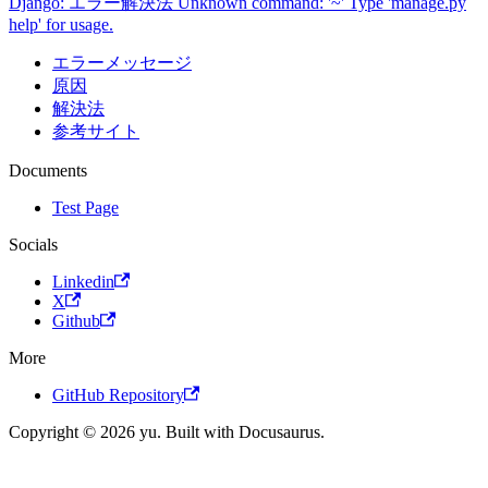
Django: エラー解決法 Unknown command: '~' Type 'manage.py
help' for usage.
エラーメッセージ
原因
解決法
参考サイト
Documents
Test Page
Socials
Linkedin
X
Github
More
GitHub Repository
Copyright © 2026 yu. Built with Docusaurus.