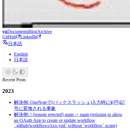
yu
Documents
Blog
Archive
GitHub
LinkedIn
日本語
English
日本語
Recent Posts
2023
解決例: OneNoteで(バックスラッシュ)入力時に¥(円)記
号に変換される事象
解決例: ! [remote rejected] main -> main (refusing to allow
an OAuth App to create or update workflow
`.github/workflows/xxx.yml` without `workflow` scope)