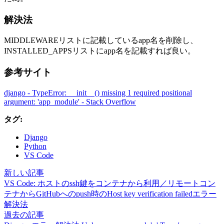
解決法
MIDDLEWAREリストに記載しているapp名を削除し、
INSTALLED_APPSリストにapp名を記載すれば良い。
参考サイト
django - TypeError: __init__() missing 1 required positional
argument: 'app_module' - Stack Overflow
タグ:
Django
Python
VS Code
新しい記事
VS Code: ホストのssh鍵をコンテナから利用／リモートコン
テナからGitHubへのpush時のHost key verification failedエラー
解決法
過去の記事