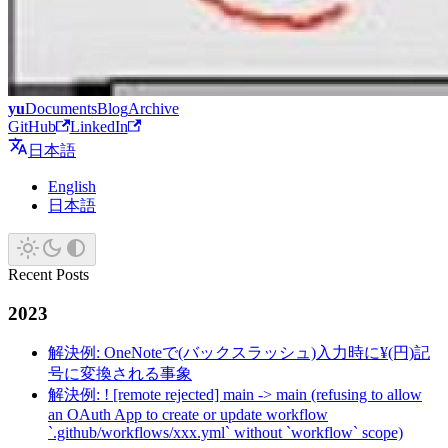
yu
Documents
Blog
Archive
GitHub
LinkedIn
日本語
English
日本語
Recent Posts
2023
解決例: OneNoteで(バックスラッシュ)入力時に¥(円)記
号に変換される事象
解決例: ! [remote rejected] main -> main (refusing to allow
an OAuth App to create or update workflow
`.github/workflows/xxx.yml` without `workflow` scope)