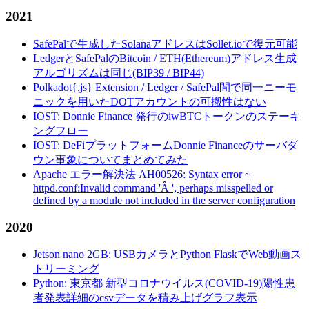
2021
SafePalで生成したSolanaアドレスはSollet.ioで復元可能
LedgerとSafePalのBitcoin / ETH(Ethereum)アドレス生成
アルゴリズムは同じ(BIP39 / BIP44)
Polkadot{.js} Extension / Ledger / SafePal間で同一ニーモ
ニックを用いたDOTアカウントの可搬性はない
IOST: Donnie Finance 発行のiwBTCトークンのステーキ
ングフロー
IOST: DeFiプラットフォームDonnie Financeのサーバダ
ウン事象についてまとめてみた
Apache エラー解決法 AH00526: Syntax error ~
httpd.conf:Invalid command 'Â ', perhaps misspelled or
defined by a module not included in the server configuration
2020
Jetson nano 2GB: USBカメラとPython FlaskでWeb動画ス
トリーミング
Python: 東京都 新型コロナウイルス(COVID-19)陽性患
者発表詳細のcsvデータを積み上げグラフ表示