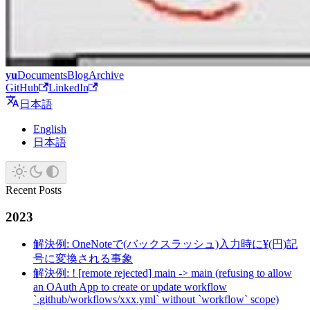
yu
Documents
Blog
Archive
GitHub
LinkedIn
日本語
English
日本語
Recent Posts
2023
解決例: OneNoteで(バックスラッシュ)入力時に¥(円)記
号に変換される事象
解決例: ! [remote rejected] main -> main (refusing to allow
an OAuth App to create or update workflow
`.github/workflows/xxx.yml` without `workflow` scope)