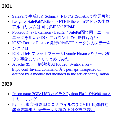
2021
SafePalで生成したSolanaアドレスはSollet.ioで復元可能
LedgerとSafePalのBitcoin / ETH(Ethereum)アドレス生成
アルゴリズムは同じ(BIP39 / BIP44)
Polkadot{.js} Extension / Ledger / SafePal間で同一ニーモ
ニックを用いたDOTアカウントの可搬性はない
IOST: Donnie Finance 発行のiwBTCトークンのステーキ
ングフロー
IOST: DeFiプラットフォームDonnie Financeのサーバダ
ウン事象についてまとめてみた
Apache エラー解決法 AH00526: Syntax error ~
httpd.conf:Invalid command 'Â ', perhaps misspelled or
defined by a module not included in the server configuration
2020
Jetson nano 2GB: USBカメラとPython FlaskでWeb動画ス
トリーミング
Python: 東京都 新型コロナウイルス(COVID-19)陽性患
者発表詳細のcsvデータを積み上げグラフ表示