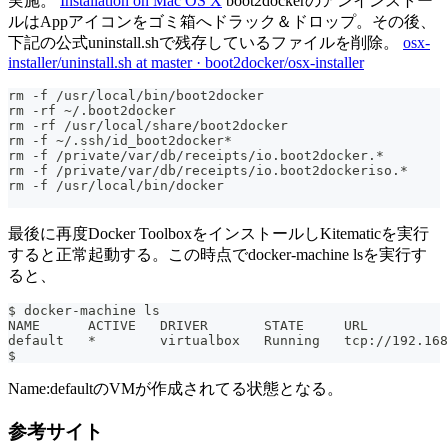
実施。
Installation on Mac OS X
boot2dockerのアンインストー
ルはAppアイコンをゴミ箱へドラック＆ドロップ。その後、
下記の公式uninstall.shで残存しているファイルを削除。
osx-
installer/uninstall.sh at master · boot2docker/osx-installer
rm -f /usr/local/bin/boot2docker
rm -rf ~/.boot2docker
rm -rf /usr/local/share/boot2docker
rm -f ~/.ssh/id_boot2docker*
rm -f /private/var/db/receipts/io.boot2docker.*
rm -f /private/var/db/receipts/io.boot2dockeriso.*
rm -f /usr/local/bin/docker
最後に再度Docker ToolboxをインストールしKitematicを実行
すると正常起動する。この時点でdocker-machine lsを実行す
ると、
$ docker-machine ls
NAME      ACTIVE   DRIVER       STATE     URL         
default   *        virtualbox   Running   tcp://192.168
$
Name:defaultのVMが作成されてる状態となる。
参考サイト