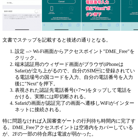
文書でステップを記載すると後述の通りとなる。
設定 --> Wi-Fi画面からアクセスポイント"DME_Free"を
クリック。
端末認証用のウィザード画面がブラウザ(iPhoneは
Safari)が立ち上がるので、自分のSIMに登録されてい
る電話場号の国コードを入力、自分の電話番号を入力
後に"Next"を押下。
表視された認証先電話番号(+7〜)をタップして電話を
かける。実際には即切断される。
Safariの画面が認証完了の画面へ遷移しWiFiがインター
ネットに接続される。
特に問題なければ入国審査ゲートの行列待ち時間内に完了す
る。DME_Freeアクセスポイントは空港内をカバーしている
が、2Fの一部の待合席は電波が弱かった。