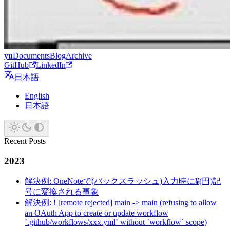
yu
Documents
Blog
Archive
GitHub
LinkedIn
日本語
English
日本語
Recent Posts
2023
解決例: OneNoteで(バックスラッシュ)入力時に¥(円)記
号に変換される事象
解決例: ! [remote rejected] main -> main (refusing to allow
an OAuth App to create or update workflow
`.github/workflows/xxx.yml` without `workflow` scope)