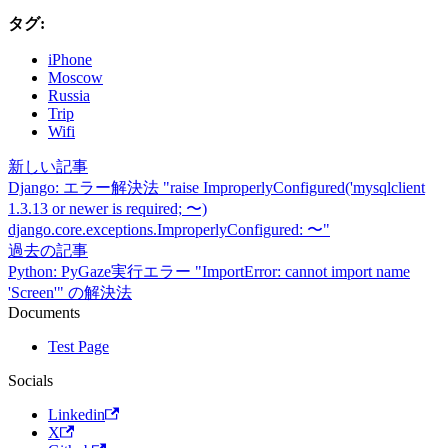
タグ:
iPhone
Moscow
Russia
Trip
Wifi
新しい記事
Django: エラー解決法 "raise ImproperlyConfigured('mysqlclient
1.3.13 or newer is required; 〜)
django.core.exceptions.ImproperlyConfigured: 〜"
過去の記事
Python: PyGaze実行エラー "ImportError: cannot import name
'Screen'" の解決法
Documents
Test Page
Socials
Linkedin
X