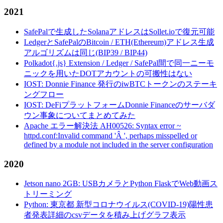
2021
SafePalで生成したSolanaアドレスはSollet.ioで復元可能
LedgerとSafePalのBitcoin / ETH(Ethereum)アドレス生成
アルゴリズムは同じ(BIP39 / BIP44)
Polkadot{.js} Extension / Ledger / SafePal間で同一ニーモ
ニックを用いたDOTアカウントの可搬性はない
IOST: Donnie Finance 発行のiwBTCトークンのステーキ
ングフロー
IOST: DeFiプラットフォームDonnie Financeのサーバダ
ウン事象についてまとめてみた
Apache エラー解決法 AH00526: Syntax error ~
httpd.conf:Invalid command 'Â ', perhaps misspelled or
defined by a module not included in the server configuration
2020
Jetson nano 2GB: USBカメラとPython FlaskでWeb動画ス
トリーミング
Python: 東京都 新型コロナウイルス(COVID-19)陽性患
者発表詳細のcsvデータを積み上げグラフ表示