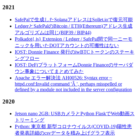
2021
SafePalで生成したSolanaアドレスはSollet.ioで復元可能
LedgerとSafePalのBitcoin / ETH(Ethereum)アドレス生成
アルゴリズムは同じ(BIP39 / BIP44)
Polkadot{.js} Extension / Ledger / SafePal間で同一ニーモ
ニックを用いたDOTアカウントの可搬性はない
IOST: Donnie Finance 発行のiwBTCトークンのステーキ
ングフロー
IOST: DeFiプラットフォームDonnie Financeのサーバダ
ウン事象についてまとめてみた
Apache エラー解決法 AH00526: Syntax error ~
httpd.conf:Invalid command 'Â ', perhaps misspelled or
defined by a module not included in the server configuration
2020
Jetson nano 2GB: USBカメラとPython FlaskでWeb動画ス
トリーミング
Python: 東京都 新型コロナウイルス(COVID-19)陽性患
者発表詳細のcsvデータを積み上げグラフ表示