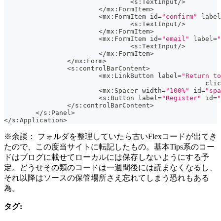
<
s
:
TextInput
/
>
<
/
mx
:
FormItem
>
<
mx
:
FormItem id
=
"confirm"
 label
<
s
:
TextInput
/
>
<
/
mx
:
FormItem
>
<
mx
:
FormItem id
=
"email"
 label
=
"
<
s
:
TextInput
/
>
<
/
mx
:
FormItem
>
<
/
mx
:
Form
>
<
s
:
controlBarContent
>
<
mx
:
LinkButton label
=
"Return to
						   cli
<
mx
:
Spacer width
=
"100%"
 id
=
"spa
<
s
:
Button label
=
"Register"
 id
=
"
<
/
s
:
controlBarContent
>
<
/
s
:
Panel
>
<
/
s
:
Application
>
※余談： フォルダを整理していたら古いFlexコードが出てき
たので、この度当サイトに転記したもの。基本Tips系のコー
ドはブログに載せてローカルには保存しないようにする予
定。どうせその類のコードは一週間後には読まなくなるし、
それ以降はソースの保管場所さえ忘れてしまう恐れもある
為。
タグ: