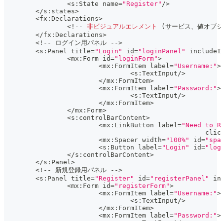
<
s
:
State name
=
"Register"
/
>
<
/
s
:
states
>
<
fx
:
Declarations
>
<
!
--
非ビジュアルエレメント
(
サービス、値オブ
<
/
fx
:
Declarations
>
<
!
--
 ログイン用パネル 
--
>
<
s
:
Panel title
=
"Login"
 id
=
"loginPanel"
 includeI
<
mx
:
Form id
=
"loginForm"
>
<
mx
:
FormItem label
=
"Username:"
>
<
s
:
TextInput
/
>
<
/
mx
:
FormItem
>
<
mx
:
FormItem label
=
"Password:"
>
<
s
:
TextInput
/
>
<
/
mx
:
FormItem
>
<
/
mx
:
Form
>
<
s
:
controlBarContent
>
<
mx
:
LinkButton label
=
"Need to R
						   cli
<
mx
:
Spacer width
=
"100%"
 id
=
"spa
<
s
:
Button label
=
"Login"
 id
=
"log
<
/
s
:
controlBarContent
>
<
/
s
:
Panel
>
<
!
--
 新規登録用パネル 
--
>
<
s
:
Panel title
=
"Register"
 id
=
"registerPanel"
 in
<
mx
:
Form id
=
"registerForm"
>
<
mx
:
FormItem label
=
"Username:"
>
<
s
:
TextInput
/
>
<
/
mx
:
FormItem
>
<
mx
:
FormItem label
=
"Password:"
>