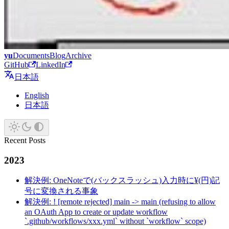
yu
Documents
Blog
Archive
GitHub
LinkedIn
日本語
English
日本語
Recent Posts
2023
解決例: OneNoteで(バックスラッシュ)入力時に¥(円)記
号に変換される事象
解決例: ! [remote rejected] main -> main (refusing to allow
an OAuth App to create or update workflow
`.github/workflows/xxx.yml` without `workflow` scope)