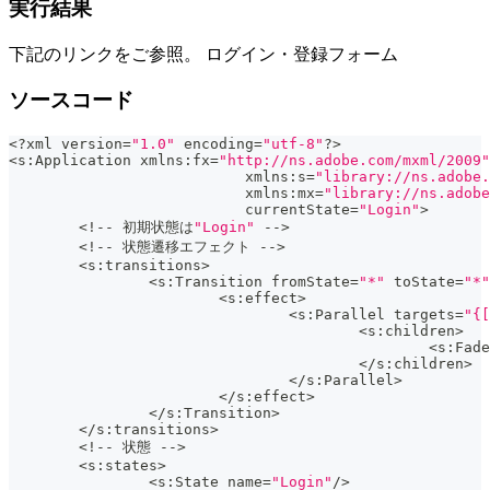
実行結果
下記のリンクをご参照。 ログイン・登録フォーム
ソースコード
<
?
xml version
=
"1.0"
 encoding
=
"utf-8"
?
>
<
s
:
Application xmlns
:
fx
=
"http://ns.adobe.com/mxml/2009"
			   xmlns
:
s
=
"library://ns.adobe.
			   xmlns
:
mx
=
"library://ns.adobe
			   currentState
=
"Login"
>
<
!
--
 初期状態は
"Login"
--
>
<
!
--
 状態遷移エフェクト 
--
>
<
s
:
transitions
>
<
s
:
Transition fromState
=
"*"
 toState
=
"*"
<
s
:
effect
>
<
s
:
Parallel targets
=
"{[
<
s
:
children
>
<
s
:
Fade
<
/
s
:
children
>
<
/
s
:
Parallel
>
<
/
s
:
effect
>
<
/
s
:
Transition
>
<
/
s
:
transitions
>
<
!
--
 状態 
--
>
<
s
:
states
>
<
s
:
State name
=
"Login"
/
>